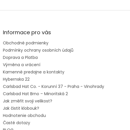
Z
á
p
ä
Informace pro vás
t
Obchodné podmienky
i
e
Podmínky ochrany osobních údajů
Doprava a Platba
Výměna a vrácení
Kamenné predajne a kontakty
Hybernska 22
Carlsbad Hat Co. - Korunní 37 - Praha - Vinohrady
Carlsbad Hat Brno – Minoritská 2
Jak změřit svoji velikost?
Jak čistit klobouk?
Hodnotenie obchodu
Časté dotazy