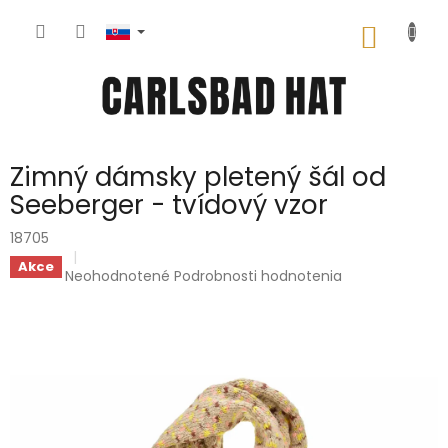
Prejsť
na
NÁKU
obsah
KOŠÍK
Zimný dámsky pletený šál od
Seeberger - tvídový vzor
18705
Akce
Priemerné
Neohodnotené
Podrobnosti hodnotenia
hodnotenie
produktu
je
0,0
z
5
hviezdičiek.