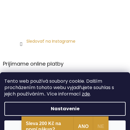
Sledovať na Instagrame
Prijímame online platby
Tento web používá soubory cookie. Dalším
procházením tohoto webu vyjadřujete souhlas s
jejich používáním.. Více informací
zde
.
Vytvoril Shoptet
Nastavenie
Copyright 2026
Carlsbad Hat Co.
. Všetky práva
Sleva 200 Kč na
Súhlasím
ANO
NE
vyhradené.
první nákup?