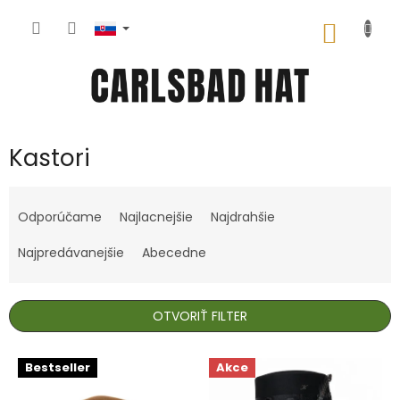
Prejsť
na
NÁKU
obsah
KOŠÍK
Kastori
R
a
Odporúčame
Najlacnejšie
Najdrahšie
d
e
Najpredávanejšie
Abecedne
n
i
e
OTVORIŤ FILTER
p
r
V
Bestseller
Akce
o
ý
d
p