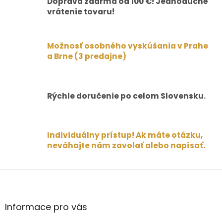
á
Doprava zdarma od 100 €! Jednoduché
d
vrátenie tovaru!
a
c
i
Možnosť osobného vyskúšania v Prahe
e
a Brne (3 predajne)
p
r
v
k
y
Rýchle doručenie po celom Slovensku.
v
ý
p
i
Individuálny prístup! Ak máte otázku,
s
neváhajte nám zavolať alebo napísať.
u
Z
á
p
ä
Informace pro vás
t