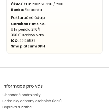
Číslo účtu:
2001926496 / 2010
Banka:
Fio banka
Fakturačné údaje
Carlsbad Hat s.r.o.
U Imperiálu 2116/1
360 01 Karlovy Vary
IČO:
29125537
Sme platcami DPH
Z
á
p
ä
Informace pro vás
t
Obchodné podmienky
i
e
Podmínky ochrany osobních údajů
Doprava a Platba