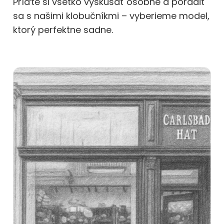
Príďte si všetko vyskúšať osobne a poradiť
sa s našimi klobučníkmi – vyberieme model,
ktorý perfektne sadne.