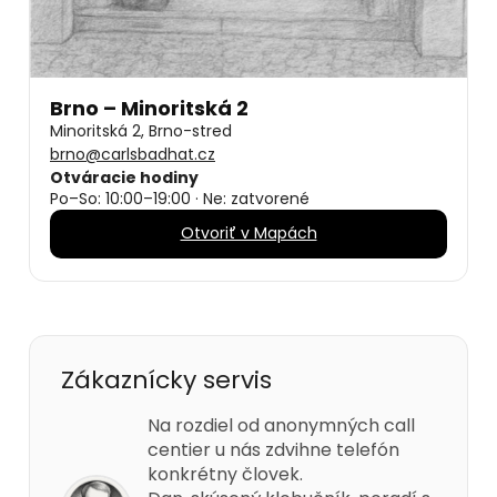
Brno – Minoritská 2
Minoritská 2, Brno-stred
brno@carlsbadhat.cz
Otváracie hodiny
Po–So: 10:00–19:00 · Ne: zatvorené
Otvoriť v Mapách
Zákaznícky servis
Na rozdiel od anonymných call
centier u nás zdvihne telefón
konkrétny človek.