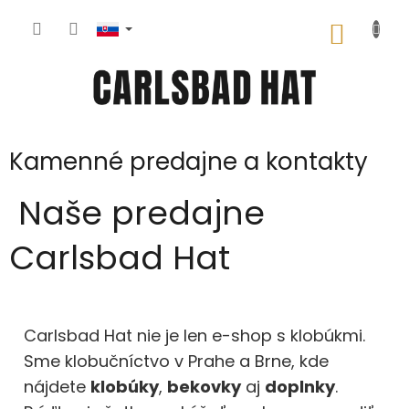
Prejsť
na
NÁKU
obsah
KOŠÍK
Kamenné predajne a kontakty
Naše predajne
Carlsbad Hat
Carlsbad Hat nie je len e-shop s klobúkmi.
Sme klobučníctvo v Prahe a Brne, kde
nájdete
klobúky
,
bekovky
aj
doplnky
.