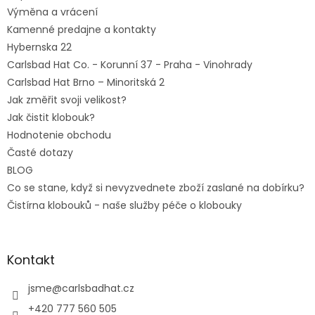
Výměna a vrácení
Kamenné predajne a kontakty
Hybernska 22
Carlsbad Hat Co. - Korunní 37 - Praha - Vinohrady
Carlsbad Hat Brno – Minoritská 2
Jak změřit svoji velikost?
Jak čistit klobouk?
Hodnotenie obchodu
Časté dotazy
BLOG
Co se stane, když si nevyzvednete zboží zaslané na dobírku?
Čistírna klobouků - naše služby péče o klobouky
Kontakt
jsme
@
carlsbadhat.cz
+420 777 560 505