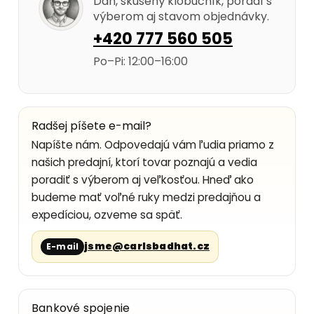
Dan, skúsený klobučník, poradí s
výberom aj stavom objednávky.
+420 777 560 505
Po–Pi: 12:00–16:00
Radšej píšete e-mail?
Napíšte nám. Odpovedajú vám ľudia priamo z
našich predajní, ktorí tovar poznajú a vedia
poradiť s výberom aj veľkosťou. Hneď ako
budeme mať voľné ruky medzi predajňou a
expedíciou, ozveme sa späť.
jsme@carlsbadhat.cz
E-mail
Bankové spojenie