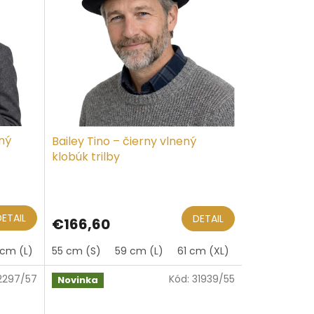
ený
Bailey Tino – čierny vlnený
klobúk trilby
DETAIL
DETAIL
€166,60
 cm (L)
55 cm (S)
59 cm (L)
61 cm (XL)
2297/57
Kód:
31939/55
Novinka