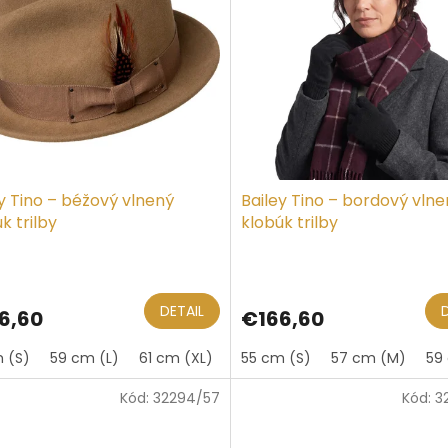
y Tino – béžový vlnený
Bailey Tino – bordový vln
k trilby
klobúk trilby
DETAIL
6,60
€166,60
 (S)
59 cm (L)
61 cm (XL)
55 cm (S)
57 cm (M)
59
Kód:
32294/57
Kód:
3