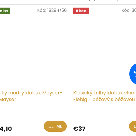
Kód:
18294/56
Kód:
3
ičiek.
inka
Akce
ický modrý klobúk Mayser-
Klasický trilby klobúk vlne
Mayser
Fiebig - béžový s béžovou
Priemerné
hodnotenie
produktu
DETAIL
4,10
€37
je
5,0