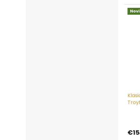
5
hviezd
Nov
Klas
Troy
€15