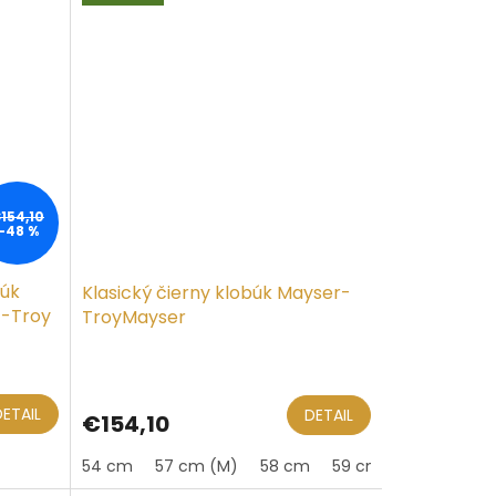
154,10
–48 %
búk
Klasický čierny klobúk Mayser-
 -Troy
TroyMayser
DETAIL
DETAIL
€154,10
54 cm
57 cm (M)
58 cm
59 cm (L)