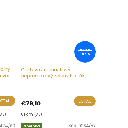
€179,10
–55 %
dolný
Cestovný nemačkavý
enver
nepremokavý zelený klobúk
Mayser - Maleo Mayser
DETAIL
DETAIL
€79,10
XL)
61 cm (XL)
5474/60
Kód:
9084/57
Novinka