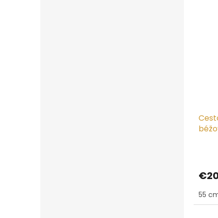
Cest
béžo
Trave
€20
55 cm