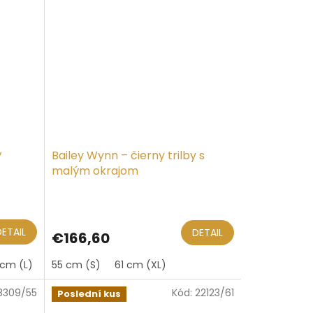
ý
Bailey Wynn – čierny trilby s
malým okrajom
DETAIL
DETAIL
€166,60
 cm (L)
61 cm (XL)
55 cm (S)
61 cm (XL)
8309/55
Kód:
22123/61
Poslední kus