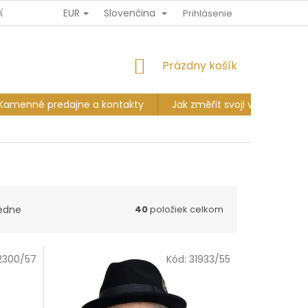
EUR
Slovenčina
JŮ
DOPRAVA A PLATBA
VÝMĚNA A VRÁCENÍ
Prihlásenie
KAMENNÉ P
NÁKUPNÝ
Prázdny košík
KOŠÍK
Kamenné predajne a kontakty
Jak změřit svoji velikost?
edne
40
položiek celkom
2300/57
Kód:
31933/55