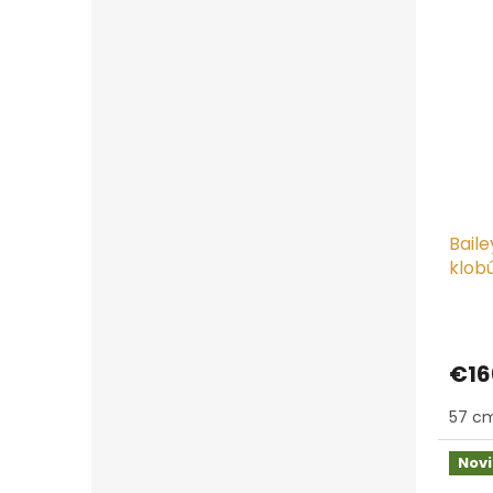
Baile
klobú
€16
57 c
Nov