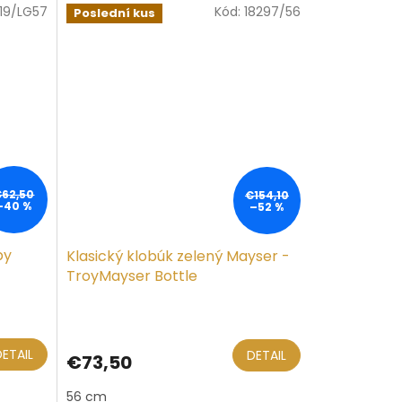
19/LG57
Kód:
18297/56
Poslední kus
€62,50
€154,10
–40 %
–52 %
by
Klasický klobúk zelený Mayser -
TroyMayser Bottle
DETAIL
DETAIL
€73,50
56 cm