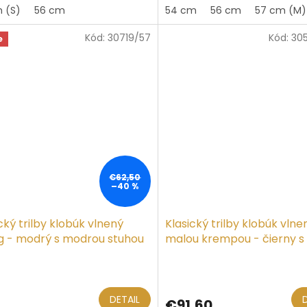
 (S)
56 cm
54 cm
56 cm
57 cm (M)
z
5
Kód:
30719/57
Kód:
30
hviezdičiek.
e
€62,50
–40 %
cký trilby klobúk vlnený
Klasický trilby klobúk vlne
ig - modrý s modrou stuhou
malou krempou - čierny s
čiernou stuhou
erné
otenie
ktu
DETAIL
7
€91,60