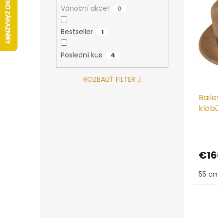
s
r
Vánoční akce!
0
p
o
r
d
Bestseller
1
o
u
d
k
Poslední kus
4
u
t
k
o
t
v
ROZBALIŤ FILTER
o
Baile
v
klobú
€16
55 cm