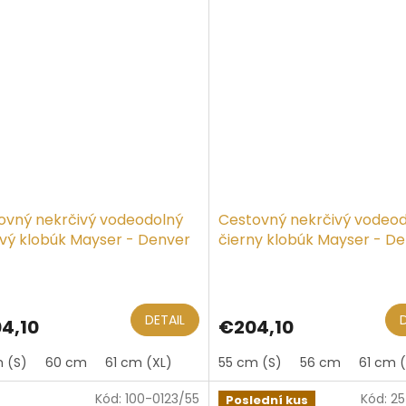
ovný nekrčivý vodeodolný
Cestovný nekrčivý vodeo
vý klobúk Mayser - Denver
čierny klobúk Mayser - D
ller
Traveller
DETAIL
4,10
€204,10
 (S)
60 cm
61 cm (XL)
55 cm (S)
56 cm
61 cm (
Kód:
100-0123/55
Kód:
2
Poslední kus