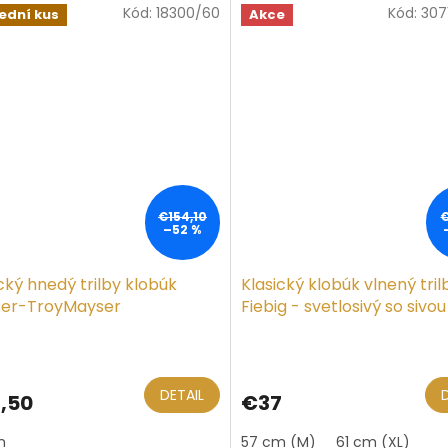
Kód:
18300/60
Kód:
307
hviezdičiek.
ední kus
Akce
€154,10
–52 %
cký hnedý trilby klobúk
Klasický klobúk vlnený tril
er-TroyMayser
Fiebig - svetlosivý so sivou
stuhou
erné
otenie
ktu
DETAIL
,50
€37
m
57 cm (M)
61 cm (XL)