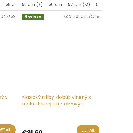
58 cm
55 cm (S)
59 cm (L)
56 cm
60 cm
57 cm (M)
62 cm
58 cm
59 cm (
5042/59
Kód:
305042/O59
Novinka
ný s
Klasický trilby klobúk vlnený s
malou krempou - olivový s
olivovou stuhou
DETAIL
DETAIL
€91,60