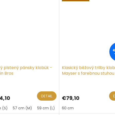
€
ý plstený pánsky klobúk -
Klasický béžový trilby klo
in Bros
Mayser s farebnou stuhou
Mayser
Priemerné
hodnotenie
produktu
DETAIL
4,10
€79,10
je
5,0
 (S)
57 cm (M)
59 cm (L)
61 cm (XL)
60 cm
z
5