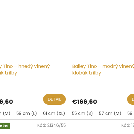
y Tino – hnedý vlnený
Bailey Tino – modrý vlnen
k trilby
klobúk trilby
DETAIL
6,60
€166,60
m (M)
59 cm (L)
61 cm (XL)
55 cm (S)
57 cm (M)
59
Kód:
21346/55
Kód:
1
inka