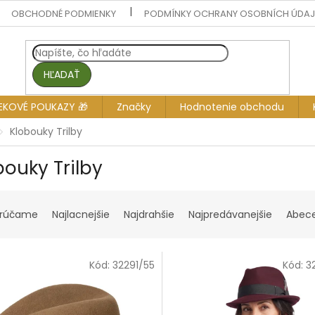
OBCHODNÉ PODMIENKY
PODMÍNKY OCHRANY OSOBNÍCH ÚDA
HĽADAŤ
EKOVÉ POUKAZY 🎁
Značky
Hodnotenie obchodu
Klobouky Trilby
bouky Trilby
rúčame
Najlacnejšie
Najdrahšie
Najpredávanejšie
Abec
Kód:
32291/55
Kód:
3