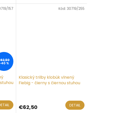
0719/157
Kód:
30719/255
€62,50
–40 %
ný
Klasický trilby klobúk vlnený
 stuhou
Fiebig - čierny s čiernou stuhou
DETAIL
DETAIL
€62,50