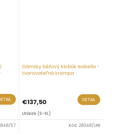
ý
Dámsky béžový klobúk Isabella -
-
tvarovateľná krempa
DETAIL
DETAIL
€137,50
Unisize (S-XL)
2848/57
Kód:
28348/UNI