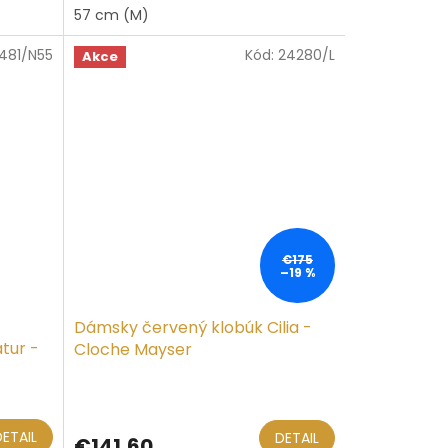
57 cm (M)
481/N55
Kód:
24280/L
Akce
€175
–19 %
Dámsky červený klobúk Cilia -
tur -
Cloche Mayser
DETAIL
DETAIL
€141,60