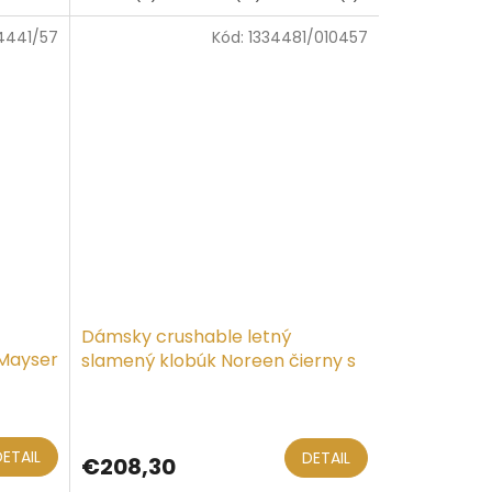
4441/57
Kód:
1334481/010457
Dámsky crushable letný
 Mayser
slamený klobúk Noreen čierny s
prúžkom - Mayser
DETAIL
DETAIL
€208,30