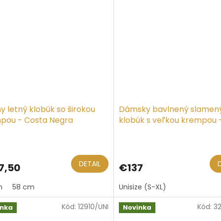
y letný klobúk so širokou
Dámsky bavlnený slamen
pou - Costa Negra
klobúk s veľkou krempou 
Marone
DETAIL
7,50
€137
m
58 cm
Unisize (S-XL)
Kód:
12910/UNI
Kód:
3
inka
Novinka