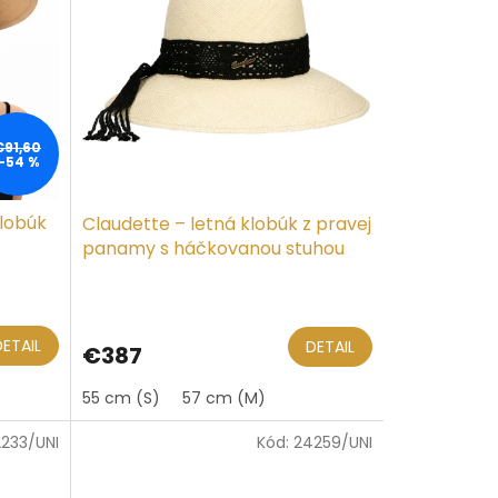
€91,60
–54 %
lobúk
Claudette – letná klobúk z pravej
panamy s háčkovanou stuhou
DETAIL
DETAIL
€387
55 cm (S)
57 cm (M)
233/UNI
Kód:
24259/UNI