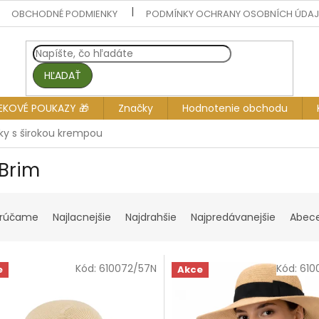
OBCHODNÉ PODMIENKY
PODMÍNKY OCHRANY OSOBNÍCH ÚDA
HĽADAŤ
EKOVÉ POUKAZY 🎁
Značky
Hodnotenie obchodu
ky s širokou krempou
 Brim
rúčame
Najlacnejšie
Najdrahšie
Najpredávanejšie
Abec
Kód:
610072/57N
Kód:
610
e
Akce