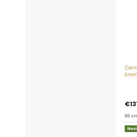
Čiern
krem
€13
56 c
Nov