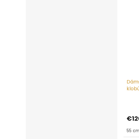
Dáms
klob
€12
55 cm