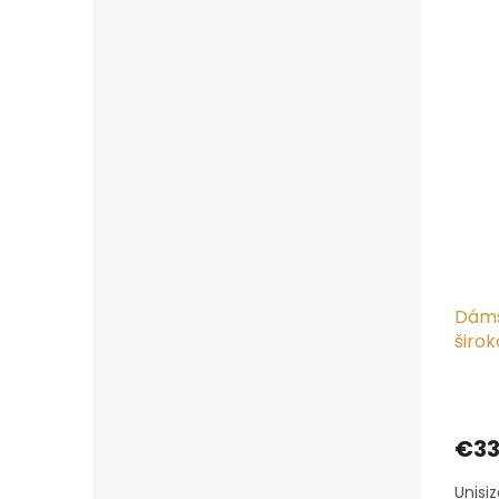
Dáms
širo
€33
Unisi