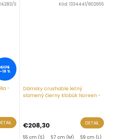
24283/S
Kód:
1334441/802655
€175
–19 %
ia -
Dámsky crushable letný
slamený čierny klobúk Noreen -
Mayser
DETAIL
DETAIL
€208,30
55 cm (S)
57 cm (M)
59 cm (L)