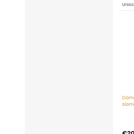
Unisi
Dáms
slam
Mays
€20