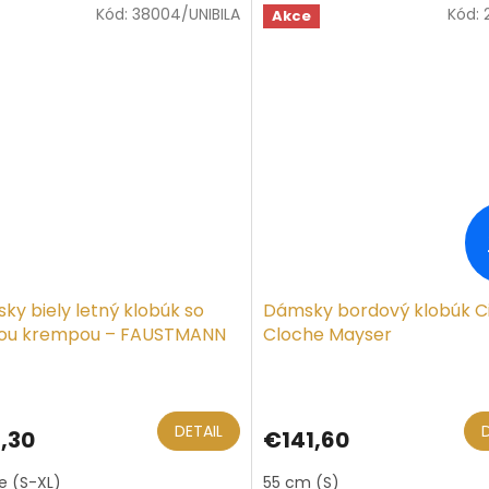
Kód:
38004/UNIBILA
Kód:
Akce
ky biely letný klobúk so
Dámsky bordový klobúk Cil
kou krempou – FAUSTMANN
Cloche Mayser
DETAIL
,30
€141,60
ze (S-XL)
55 cm (S)