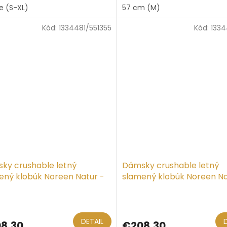
ze (S-XL)
57 cm (M)
z
5
Kód:
1334481/551355
Kód:
1334
hviezdičiek.
ky crushable letný
Dámsky crushable letný
ený klobúk Noreen Natur -
slamený klobúk Noreen Na
er
Mayser
DETAIL
8,30
€208,30