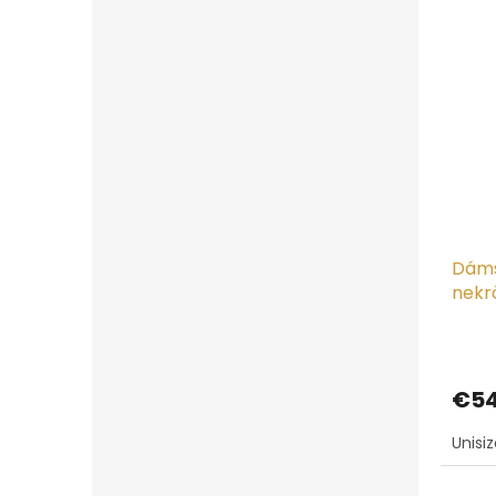
Dáms
nekr
kre
€54
Unisi