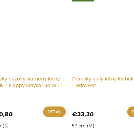
ky béžový slamený letný
Dámsky biely letný klobúk
úk - Floppy Mayser Janell
- Brim Hat
DETAIL
0,80
€33,30
 (S)
57 cm (M)