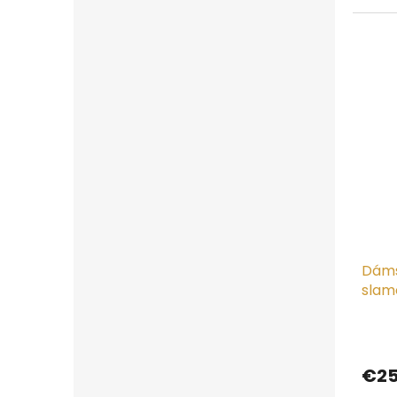
Dáms
slam
Mays
€2