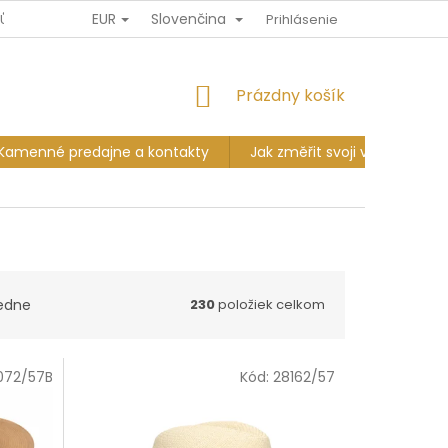
EUR
Slovenčina
JŮ
DOPRAVA A PLATBA
VÝMĚNA A VRÁCENÍ
Prihlásenie
KAMENNÉ P
NÁKUPNÝ
Prázdny košík
KOŠÍK
Kamenné predajne a kontakty
Jak změřit svoji velikost?
edne
230
položiek celkom
072/57B
Kód:
28162/57