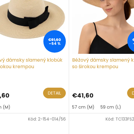
€91,60
–54 %
vý dámsky slamený klobúk
Béžový dámsky slamený k
irokou krempou
so širokou krempou
DETAIL
,60
€41,60
m (M)
57 cm (M)
59 cm (L)
Kód:
2-154-014/56
Kód:
TC133FS2