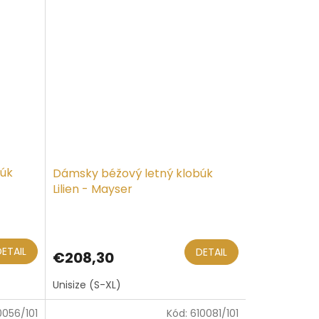
búk
Dámsky béžový letný klobúk
Lilien - Mayser
DETAIL
DETAIL
€208,30
Unisize (S-XL)
0056/101
Kód:
610081/101