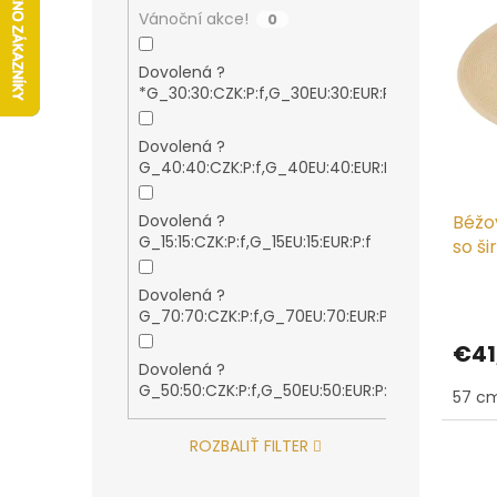
s
r
Vánoční akce!
0
p
o
r
d
Dovolená ?
o
u
9
*G_30:30:CZK:P:f,G_30EU:30:EUR:P:f
d
k
u
t
Dovolená ?
k
o
5
G_40:40:CZK:P:f,G_40EU:40:EUR:P:f
t
v
o
Dovolená ?
Béžo
v
5
G_15:15:CZK:P:f,G_15EU:15:EUR:P:f
so š
Dovolená ?
4
G_70:70:CZK:P:f,G_70EU:70:EUR:P:f
€41
Dovolená ?
1
G_50:50:CZK:P:f,G_50EU:50:EUR:P:f
57 c
ROZBALIŤ FILTER