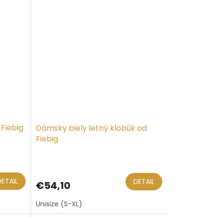
 Fiebig
Dámsky biely letný klobúk od
Fiebig
DETAIL
DETAIL
€54,10
Unisize (S-XL)