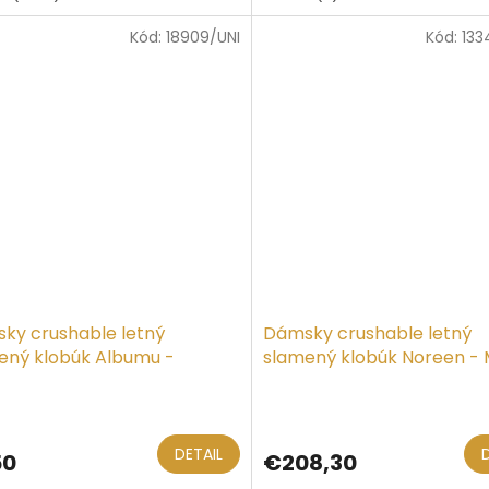
Kód:
18909/UNI
Kód:
133
ky crushable letný
Dámsky crushable letný
ený klobúk Albumu -
slamený klobúk Noreen -
er
Priemerné
hodnotenie
produktu
DETAIL
50
€208,30
je
5,0