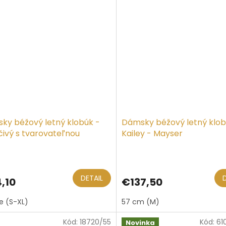
ky béžový letný klobúk -
Dámsky béžový letný klo
čivý s tvarovateľnou
Kailey - Mayser
mpou
DETAIL
,10
€137,50
ze (S-XL)
57 cm (M)
Kód:
18720/55
Kód:
61
Novinka