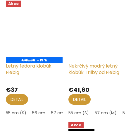
Akce
€45,80
–19 %
Letný fedora klobúk
Nekrčivý modrý letný
Fiebig
klobúk Trilby od Fiebig
€37
€41,60
DETAIL
DETAIL
55 cm (S)
56 cm
57 cm (M)
55 cm (S)
58 cm
57 cm (M)
59 cm (L)
59 
60
Akce