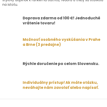
na istotu.
Doprava zdarma od 100 €! Jednoduché
vrátenie tovaru!
Možnosť osobného vyskúšania v Prahe
a Brne (3 predajne)
Rýchle doručenie po celom Slovensku.
Individuálny prístup! Ak máte otázku,
neváhajte nám zavolať alebo napísať.
Z
á