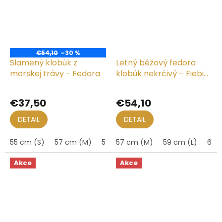
€54,10
–30 %
Slamený klobúk z
Letný béžový fedora
morskej trávy - Fedora
klobúk nekrčivý – Fiebig
Traveller Toyo
Priemerné
hodnotenie
€37,50
€54,10
produktu
je
DETAIL
DETAIL
5,0
z
55 cm (S)
57 cm (M)
59 cm (L)
57 cm (M)
61 cm (XL)
59 cm (L)
61 c
5
hviezdičiek.
Akce
Akce