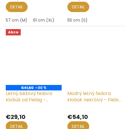
je
je
DETAIL
DETAIL
5,0
4,8
z
z
57 cm (M)
61 cm (XL)
55 cm (S)
5
5
hviezdičiek.
hviezdičiek.
Akce
€41,60
–30 %
Letný béžový fedora
Modrý letný fedora
klobúk od Fiebig -
klobúk nekrčivý – Fiebig
Traveller Toyo
Traveller Toyo
Priemerné
Priemerné
hodnotenie
hodnotenie
€29,10
€54,10
produktu
produktu
je
je
DETAIL
DETAIL