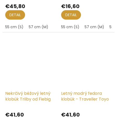
stuhou - Fedora
SCIPPIS Mineo
hodnotenie
hodnotenie
€45,80
€16,60
produktu
produktu
je
je
DETAIL
DETAIL
5,0
5,0
z
z
55 cm (S)
57 cm (M)
55 cm (S)
57 cm (M)
59 
5
5
hviezdičiek.
hviezdičiek.
Nekrčivý béžový letný
Letný modrý fedora
klobúk Trilby od Fiebig
klobúk - Traveller Toyo
Priemerné
Priemerné
hodnotenie
hodnotenie
€41,60
€41,60
produktu
produktu