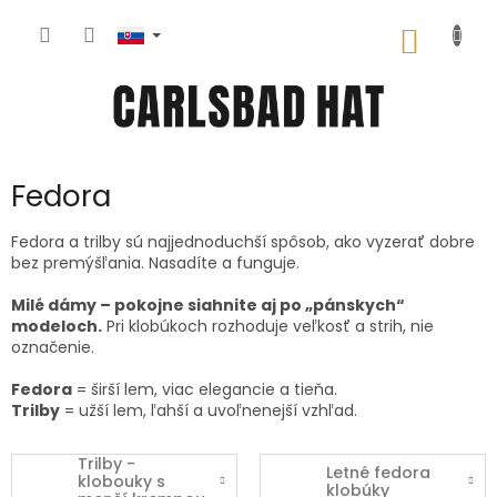
Prejsť
na
NÁKU
obsah
KOŠÍK
Fedora
Fedora a trilby sú najjednoduchší spôsob, ako vyzerať dobre
bez premýšľania. Nasadíte a funguje.
Milé dámy – pokojne siahnite aj po „pánskych“
modeloch.
Pri klobúkoch rozhoduje veľkosť a strih, nie
označenie.
Fedora
= širší lem, viac elegancie a tieňa.
Trilby
= užší lem, ľahší a uvoľnenejší vzhľad.
Trilby -
Letné fedora
klobouky s
klobúky