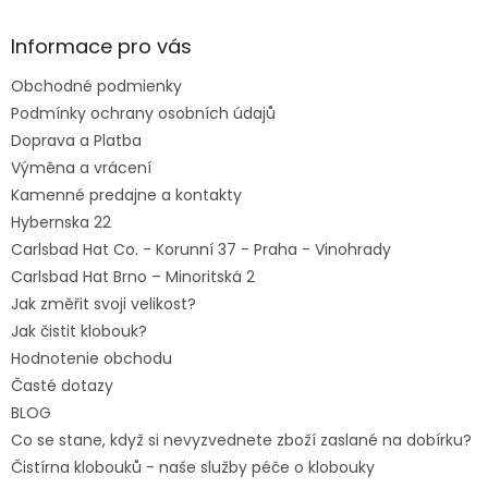
p
ä
Informace pro vás
t
Obchodné podmienky
i
e
Podmínky ochrany osobních údajů
Doprava a Platba
Výměna a vrácení
Kamenné predajne a kontakty
Hybernska 22
Carlsbad Hat Co. - Korunní 37 - Praha - Vinohrady
Carlsbad Hat Brno – Minoritská 2
Jak změřit svoji velikost?
Jak čistit klobouk?
Hodnotenie obchodu
Časté dotazy
BLOG
Co se stane, když si nevyzvednete zboží zaslané na dobírku?
Čistírna klobouků - naše služby péče o klobouky