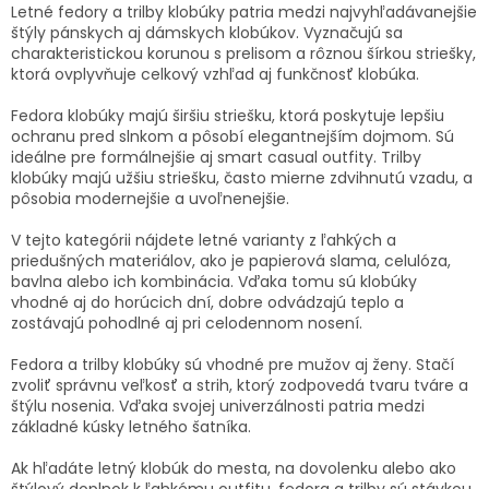
v
a
Letné fedory a trilby klobúky patria medzi najvyhľadávanejšie
a
c
štýly pánskych aj dámskych klobúkov. Vyznačujú sa
n
i
charakteristickou korunou s prelisom a rôznou šírkou striešky,
i
e
ktorá ovplyvňuje celkový vzhľad aj funkčnosť klobúka.
e
p
r
Fedora klobúky majú širšiu striešku, ktorá poskytuje lepšiu
v
ochranu pred slnkom a pôsobí elegantnejším dojmom. Sú
k
ideálne pre formálnejšie aj smart casual outfity. Trilby
y
klobúky majú užšiu striešku, často mierne zdvihnutú vzadu, a
v
pôsobia modernejšie a uvoľnenejšie.
ý
p
V tejto kategórii nájdete letné varianty z ľahkých a
i
priedušných materiálov, ako je papierová slama, celulóza,
s
bavlna alebo ich kombinácia. Vďaka tomu sú klobúky
u
vhodné aj do horúcich dní, dobre odvádzajú teplo a
zostávajú pohodlné aj pri celodennom nosení.
Fedora a trilby klobúky sú vhodné pre mužov aj ženy. Stačí
zvoliť správnu veľkosť a strih, ktorý zodpovedá tvaru tváre a
štýlu nosenia. Vďaka svojej univerzálnosti patria medzi
základné kúsky letného šatníka.
Ak hľadáte letný klobúk do mesta, na dovolenku alebo ako
štýlový doplnok k ľahkému outfitu, fedora a trilby sú stávkou