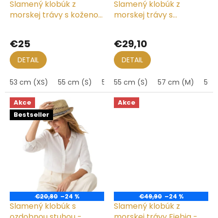
k
Slamený klobúk z
Slamený klobúk z
t
morskej trávy s koženou
morskej trávy s
o
stuhou - Trilby
dvojfarebnou modrou
Priemerné
Priemerné
v
stuhou - Fedora
hodnotenie
hodnotenie
€25
€29,10
produktu
produktu
je
je
DETAIL
DETAIL
5,0
5,0
z
z
53 cm (XS)
55 cm (S)
57 cm (M)
55 cm (S)
59 cm (L)
57 cm (M)
61 cm (
59 
5
5
hviezdičiek.
hviezdičiek.
Akce
Akce
Bestseller
€20,80
–24 %
€49,90
–24 %
Slamený klobúk s
Slamený klobúk z
ozdobnou stuhou -
morskej trávy Fiebig -