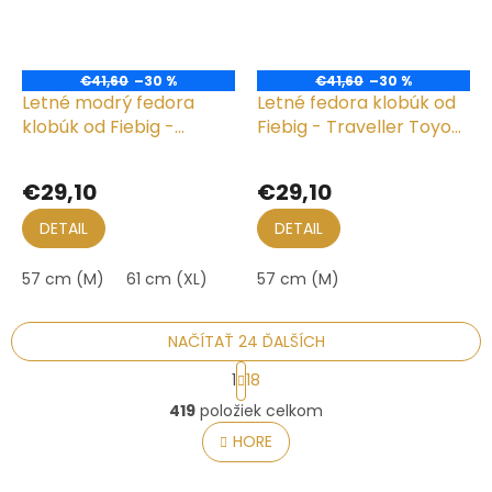
€41,60
–30 %
€41,60
–30 %
Letné modrý fedora
Letné fedora klobúk od
klobúk od Fiebig -
Fiebig - Traveller Toyo
Traveller Toyo
Natur
Priemerné
hodnotenie
€29,10
€29,10
produktu
je
DETAIL
DETAIL
5,0
z
57 cm (M)
61 cm (XL)
57 cm (M)
5
hviezdičiek.
NAČÍTAŤ 24 ĎALŠÍCH
S
1
18
t
O
r
419
položiek celkom
v
á
l
HORE
n
á
k
o
d