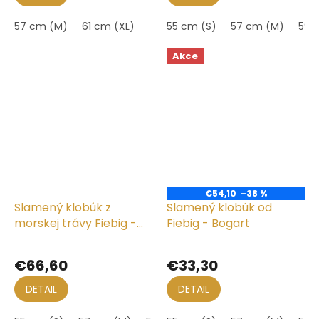
4,5
4,8
z
z
57 cm (M)
61 cm (XL)
55 cm (S)
57 cm (M)
59 
5
5
hviezdičiek.
hviezdičiek.
Akce
€54,10
–38 %
Slamený klobúk z
Slamený klobúk od
morskej trávy Fiebig -
Fiebig - Bogart
Fedora
Priemerné
Priemerné
hodnotenie
hodnotenie
€66,60
€33,30
produktu
produktu
je
je
DETAIL
DETAIL
5,0
4,9
z
z