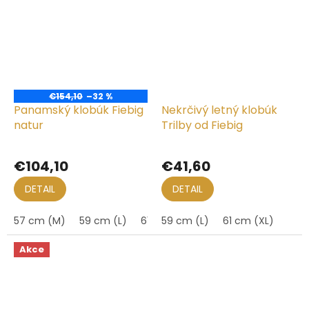
€154,10
–32 %
Panamský klobúk Fiebig
Nekrčivý letný klobúk
natur
Trilby od Fiebig
Priemerné
Priemerné
hodnotenie
hodnotenie
€104,10
€41,60
produktu
produktu
je
je
DETAIL
DETAIL
5,0
5,0
z
z
57 cm (M)
59 cm (L)
61 cm (XL)
59 cm (L)
63 cm (XXL)
61 cm (XL)
65 cm
5
5
hviezdičiek.
hviezdičiek.
Akce