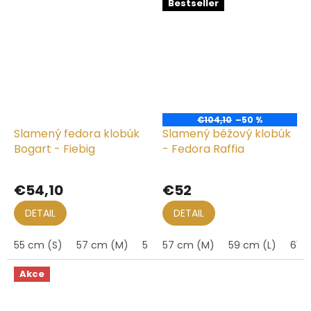
Bestseller
€104,10
–50 %
Slamený fedora klobúk
Slamený béžový klobúk
Bogart - Fiebig
- Fedora Raffia
Priemerné
hodnotenie
€54,10
€52
produktu
je
DETAIL
DETAIL
5,0
z
55 cm (S)
57 cm (M)
59 cm (L)
57 cm (M)
61 cm (XL)
59 cm (L)
61 c
5
hviezdičiek.
Akce