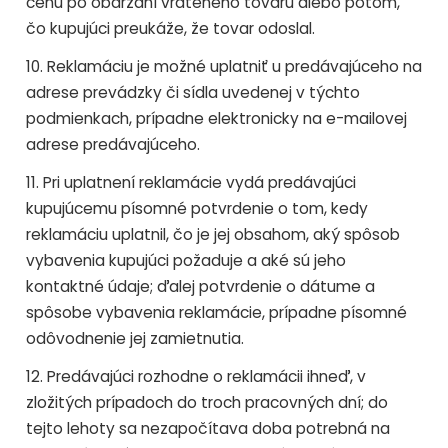
cenu po obdržaní vráteného tovaru alebo potom,
čo kupujúci preukáže, že tovar odoslal.
10. Reklamáciu je možné uplatniť u predávajúceho na
adrese prevádzky či sídla uvedenej v týchto
podmienkach, prípadne elektronicky na e-mailovej
adrese predávajúceho.
11. Pri uplatnení reklamácie vydá predávajúci
kupujúcemu písomné potvrdenie o tom, kedy
reklamáciu uplatnil, čo je jej obsahom, aký spôsob
vybavenia kupujúci požaduje a aké sú jeho
kontaktné údaje; ďalej potvrdenie o dátume a
spôsobe vybavenia reklamácie, prípadne písomné
odôvodnenie jej zamietnutia.
12. Predávajúci rozhodne o reklamácii ihneď, v
zložitých prípadoch do troch pracovných dní; do
tejto lehoty sa nezapočítava doba potrebná na