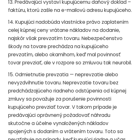
13. Predávajúci vystaví kupujúcemu daňový doklad –
faktúru, ktorú zašle na e-mailovú adresu kupujúceho.
14. Kupujúci nadobúda vlastnícke právo zaplatením
celej kúpnej ceny vrátane nákladov na dodanie,
najskôr však prevzatím tovaru. Nebezpečenstvo
škody na tovare prechádza na kupujúceho
prevzatím, alebo okamihom, keď mal povinnosť
tovar prevziať, ale v rozpore so zmluvou tak neurobil.
15. Odmietnutie prevzatia — neprevzatie alebo
nevyzdvihnutie tovaru. Neprevzatie tovaru bez
predchádzajúceho riadneho odstúpenia od kúpnej
zmluvy sa považuje za porušenie povinnosti
kupujúceho prevziať tovar. V takom prípade je
predávajúci oprávnený požadovať náhradu
skutočne a účelne vynaložených nákladov
spojených s dodaním a vrátením tovaru. Toto sa
nevzťahuje na prípady, keď kupujúci riadne a včas