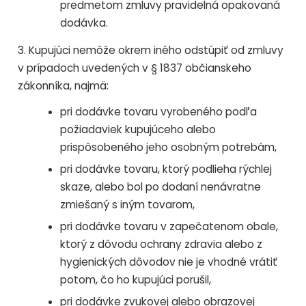
predmetom zmluvy pravidelná opakovaná
dodávka.
3. Kupujúci nemôže okrem iného odstúpiť od zmluvy
v prípadoch uvedených v § 1837 občianskeho
zákonníka, najmä:
pri dodávke tovaru vyrobeného podľa
požiadaviek kupujúceho alebo
prispôsobeného jeho osobným potrebám,
pri dodávke tovaru, ktorý podlieha rýchlej
skaze, alebo bol po dodaní nenávratne
zmiešaný s iným tovarom,
pri dodávke tovaru v zapečatenom obale,
ktorý z dôvodu ochrany zdravia alebo z
hygienických dôvodov nie je vhodné vrátiť
potom, čo ho kupujúci porušil,
pri dodávke zvukovej alebo obrazovej