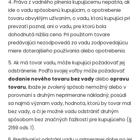
4. Práva z vadného plnenia kupujúcemu nepatria, ak
ide o vadu spôsobenú kupujúcim, o opotrebenie
tovaru obvyklým užívaním, o vadu, ktorú kupujúci pri
prevzatí poznal, ani o vadu, pre ktorú bola
dohodnutá nižšia cena. Pri použitom tovare
predávajúci nezodpovedá za vadu zodpovedajúcu
miere doterajšieho používania alebo opotrebenia.
5. Ak má tovar vadu, môže kupujúci požadovať jej
odstránenie. Podľa svojej voľby môže požadovať
dodanie nového tovaru bez vady
alebo
opravu
tovaru
, ibaže je zvolený spôsob nemožný alebo v
porovnaní s druhým neprimerane nákladný; posúdi
sa najmä význam vady, hodnota, ktorú by tovar mal
bez vady, a či je možné vadu odstrániť druhým
spôsobom bez značných ťažkostí pre kupujúceho (§
2169 ods. 1).
6. Predávajúci odstráni vadu v primeranej dobe po jej