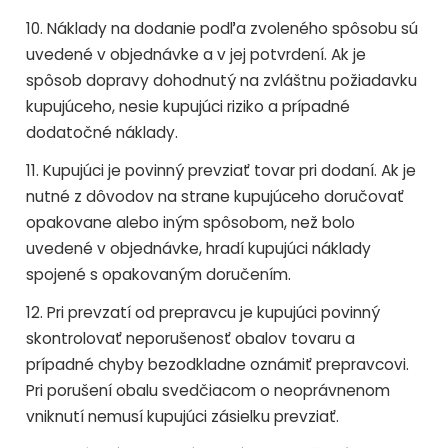
10. Náklady na dodanie podľa zvoleného spôsobu sú
uvedené v objednávke a v jej potvrdení. Ak je
spôsob dopravy dohodnutý na zvláštnu požiadavku
kupujúceho, nesie kupujúci riziko a prípadné
dodatočné náklady.
11. Kupujúci je povinný prevziať tovar pri dodaní. Ak je
nutné z dôvodov na strane kupujúceho doručovať
opakovane alebo iným spôsobom, než bolo
uvedené v objednávke, hradí kupujúci náklady
spojené s opakovaným doručením.
12. Pri prevzatí od prepravcu je kupujúci povinný
skontrolovať neporušenosť obalov tovaru a
prípadné chyby bezodkladne oznámiť prepravcovi.
Pri porušení obalu svedčiacom o neoprávnenom
vniknutí nemusí kupujúci zásielku prevziať.