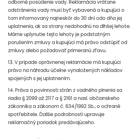
odborné posúdenie vady. Reklamácia vrátane
odstránenia vady musí byť vybavená a kupujúci o
tom informovaný najneskôr do 30 dní odo dňa jej
uplatnenia, ak sa strany nedohodnú na dlhšej lehote.
Márne uplynutie tejto lehoty je podstatným
porušením zmluvy a kupujúci má právo odstúpiť od
zmluvy alebo požadovať primeranú zľavu.
13. V prípade oprávnenej reklamácie má kupujúci
právo na náhradu účelne vynaložených nákladov
spojených s jej uplatnením.
14. Práva a povinnosti strán z vadného plnenia sa
riadia § 2099 až 2117 a § 2161 a nasl. občianskeho
zákonníka a zákonom č. 634/1992 Sb., o ochraně
spotřebitele. Ďalšie podrobnosti upravuje
reklamačný poriadok predávajúceho.