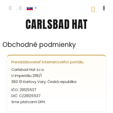
Prejsť
na
NÁKU
obsah
KOŠÍK
Obchodné podmienky
Prevádzkovateľ internetového portálu
Carlsbad Hat s.r.o.
U Imperiálu 2116/1
360 01 Karlovy Vary, Česká republika
IČO: 29125537
DIČ: CZ29125537
Sme platcami DPH.