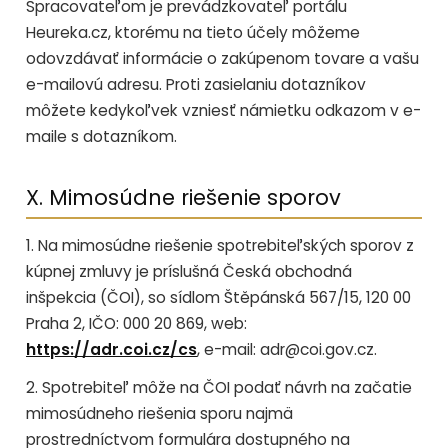
Spracovateľom je prevádzkovateľ portálu
Heureka.cz, ktorému na tieto účely môžeme
odovzdávať informácie o zakúpenom tovare a vašu
e-mailovú adresu. Proti zasielaniu dotazníkov
môžete kedykoľvek vzniesť námietku odkazom v e-
maile s dotazníkom.
X. Mimosúdne riešenie sporov
1. Na mimosúdne riešenie spotrebiteľských sporov z
kúpnej zmluvy je príslušná Česká obchodná
inšpekcia (ČOI), so sídlom Štěpánská 567/15, 120 00
Praha 2, IČO: 000 20 869, web:
https://adr.coi.cz/cs
, e-mail: adr@coi.gov.cz.
2. Spotrebiteľ môže na ČOI podať návrh na začatie
mimosúdneho riešenia sporu najmä
prostredníctvom formulára dostupného na