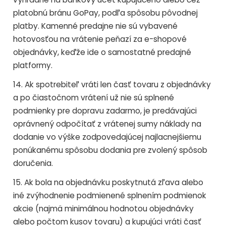
platobnú bránu GoPay, podľa spôsobu pôvodnej
platby. Kamenné predajne nie sú vybavené
hotovosťou na vrátenie peňazí za e-shopové
objednávky, keďže ide o samostatné predajné
platformy.
14. Ak spotrebiteľ vráti len časť tovaru z objednávky
a po čiastočnom vrátení už nie sú splnené
podmienky pre dopravu zadarmo, je predávajúci
oprávnený odpočítať z vrátenej sumy náklady na
dodanie vo výške zodpovedajúcej najlacnejšiemu
ponúkanému spôsobu dodania pre zvolený spôsob
doručenia.
15. Ak bola na objednávku poskytnutá zľava alebo
iné zvýhodnenie podmienené splnením podmienok
akcie (najmä minimálnou hodnotou objednávky
alebo počtom kusov tovaru) a kupujúci vráti časť