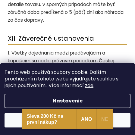
detaile tovaru. V sporných prípadoch môže byť
záručná doba predĺžená o 5 (päť) dní ako náhrada
za čas dopravy.
XII. Záverečné ustanovenia
1. Všetky dojednania medzi predávajúcim a
kupujúcim sa riadia právnym poriadkom Českej
republiky. Ak vzťah obsahuje medzinárodný prvok,
Tento web používá soubory cookie. Dalším
strany dojednávajú, že sa riadi právom Českej
procházením tohoto webu vyjadřujete souhlas s
republiky; tým nie sú dotknuté práva spotrebiteľa
jejich používáním.. Více informací
zde
.
vyplývajúce zo všeobecne záväzných právnych
predpisov krajiny jeho obvyklého pobytu.
Nastavenie
2. Predávajúci nie je vo vzťahu ku kupujúcemu
Sleva 200 Kč na
viazaný žiadnymi kódexmi správania v zmysle § 1826
Súhlasím
ANO
NE
první nákup?
ods. 1 písm. e) občianskeho zákonníka.