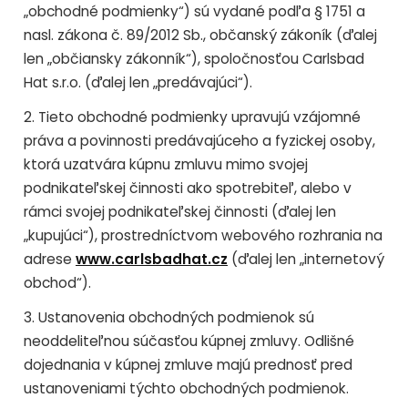
„obchodné podmienky“) sú vydané podľa § 1751 a
nasl. zákona č. 89/2012 Sb., občanský zákoník (ďalej
len „občiansky zákonník“), spoločnosťou Carlsbad
Hat s.r.o. (ďalej len „predávajúci“).
2. Tieto obchodné podmienky upravujú vzájomné
práva a povinnosti predávajúceho a fyzickej osoby,
ktorá uzatvára kúpnu zmluvu mimo svojej
podnikateľskej činnosti ako spotrebiteľ, alebo v
rámci svojej podnikateľskej činnosti (ďalej len
„kupujúci“), prostredníctvom webového rozhrania na
adrese
www.carlsbadhat.cz
(ďalej len „internetový
obchod“).
3. Ustanovenia obchodných podmienok sú
neoddeliteľnou súčasťou kúpnej zmluvy. Odlišné
dojednania v kúpnej zmluve majú prednosť pred
ustanoveniami týchto obchodných podmienok.