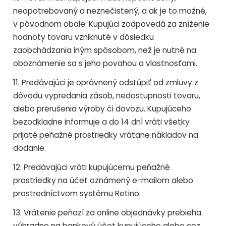
neopotrebovaný a neznečistený, a ak je to možné,
v pôvodnom obale. Kupujúci zodpovedá za zníženie
hodnoty tovaru vzniknuté v dôsledku
zaobchádzania iným spôsobom, než je nutné na
oboznámenie sa s jeho povahou a vlastnosťami.
11. Predávajúci je oprávnený odstúpiť od zmluvy z
dôvodu vypredania zásob, nedostupnosti tovaru,
alebo prerušenia výroby či dovozu. Kupujúceho
bezodkladne informuje a do 14 dní vráti všetky
prijaté peňažné prostriedky vrátane nákladov na
dodanie.
12. Predávajúci vráti kupujúcemu peňažné
prostriedky na účet oznámený e-mailom alebo
prostredníctvom systému Retino.
13. Vrátenie peňazí za online objednávky prebieha
výhradne na bankový účet kupujúceho alebo cez