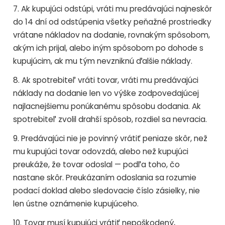
7. Ak kupujúci odstúpi, vráti mu predávajúci najneskôr
do 14 dní od odstúpenia všetky peňažné prostriedky
vrátane nákladov na dodanie, rovnakým spôsobom,
akým ich prijal, alebo iným spôsobom po dohode s
kupujúcim, ak mu tým nevzniknú ďalšie náklady.
8. Ak spotrebiteľ vráti tovar, vráti mu predávajúci
náklady na dodanie len vo výške zodpovedajúcej
najlacnejšiemu ponúkanému spôsobu dodania. Ak
spotrebiteľ zvolil drahší spôsob, rozdiel sa nevracia.
9. Predávajúci nie je povinný vrátiť peniaze skôr, než
mu kupujúci tovar odovzdá, alebo než kupujúci
preukáže, že tovar odoslal — podľa toho, čo
nastane skôr. Preukázaním odoslania sa rozumie
podací doklad alebo sledovacie číslo zásielky, nie
len ústne oznámenie kupujúceho.
10. Tovar musí kupujúci vrátiť nepoškodený,