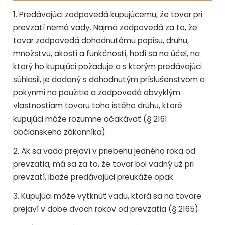
1. Predávajúci zodpovedá kupujúcemu, že tovar pri
prevzatí nemá vady. Najmä zodpovedá za to, že
tovar zodpovedá dohodnutému popisu, druhu,
množstvu, akosti a funkčnosti, hodí sa na účel, na
ktorý ho kupujúci požaduje a s ktorým predávajúci
súhlasil, je dodaný s dohodnutým príslušenstvom a
pokynmi na použitie a zodpovedá obvyklým
vlastnostiam tovaru toho istého druhu, ktoré
kupujúci môže rozumne očakávať (§ 2161
občianskeho zákonníka).
2. Ak sa vada prejaví v priebehu jedného roka od
prevzatia, má sa za to, že tovar bol vadný už pri
prevzatí, ibaže predávajúci preukáže opak.
3. Kupujúci môže vytknúť vadu, ktorá sa na tovare
prejaví v dobe dvoch rokov od prevzatia (§ 2165).