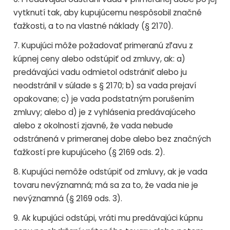
vytknutí tak, aby kupujúcemu nespôsobil značné
ťažkosti, a to na vlastné náklady (§ 2170).
7. Kupujúci môže požadovať primeranú zľavu z
kúpnej ceny alebo odstúpiť od zmluvy, ak: a)
predávajúci vadu odmietol odstrániť alebo ju
neodstránil v súlade s § 2170; b) sa vada prejaví
opakovane; c) je vada podstatným porušením
zmluvy; alebo d) je z vyhlásenia predávajúceho
alebo z okolností zjavné, že vada nebude
odstránená v primeranej dobe alebo bez značných
ťažkostí pre kupujúceho (§ 2169 ods. 2).
8. Kupujúci nemôže odstúpiť od zmluvy, ak je vada
tovaru nevýznamná; má sa za to, že vada nie je
nevýznamná (§ 2169 ods. 3).
9. Ak kupujúci odstúpi, vráti mu predávajúci kúpnu