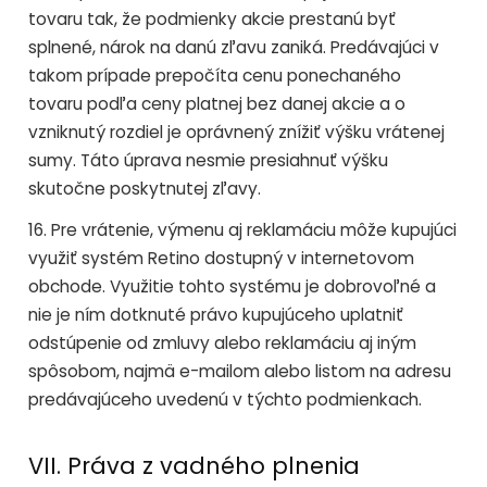
tovaru tak, že podmienky akcie prestanú byť
splnené, nárok na danú zľavu zaniká. Predávajúci v
takom prípade prepočíta cenu ponechaného
tovaru podľa ceny platnej bez danej akcie a o
vzniknutý rozdiel je oprávnený znížiť výšku vrátenej
sumy. Táto úprava nesmie presiahnuť výšku
skutočne poskytnutej zľavy.
16. Pre vrátenie, výmenu aj reklamáciu môže kupujúci
využiť systém Retino dostupný v internetovom
obchode. Využitie tohto systému je dobrovoľné a
nie je ním dotknuté právo kupujúceho uplatniť
odstúpenie od zmluvy alebo reklamáciu aj iným
spôsobom, najmä e-mailom alebo listom na adresu
predávajúceho uvedenú v týchto podmienkach.
VII. Práva z vadného plnenia