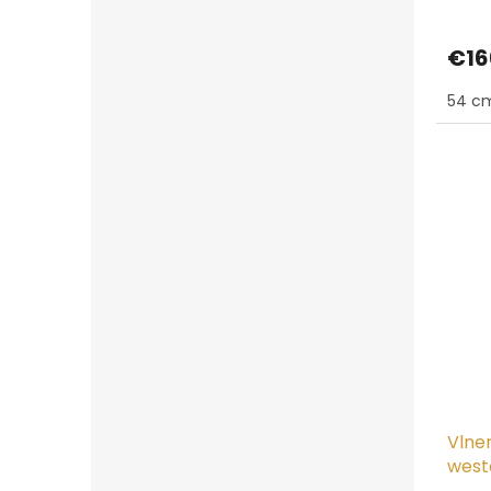
€16
54 c
Vlne
west