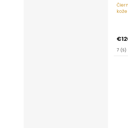
Čiern
kože 
€12
7 (S)