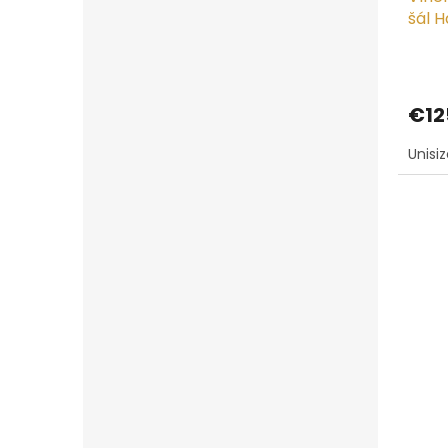
šál 
€12
Unisi