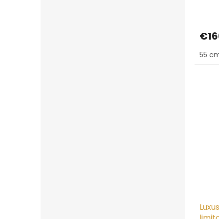
€16
55 cm
Luxu
limit