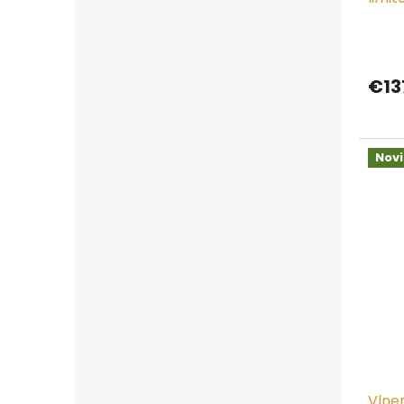
€13
Nov
Vlne