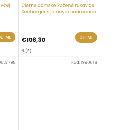
ovčej
Čierne dámske kožené rukavice
Seeberger s jemným nariasením
DETAIL
DETAIL
€108,30
6 (S)
062/795
Kód:
19806/8