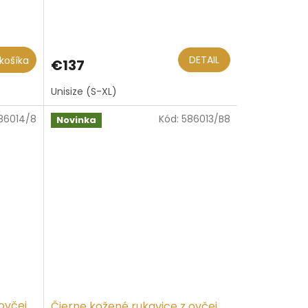
DETAIL
košíka
€137
Unisize (S-XL)
86014/8
Kód:
586013/B8
Novinka
ovčej
Čierne kožené rukavice z ovčej