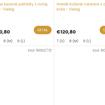
e luxusné palčiaky z ovčej
Hnedé kožené rukavice z 
- Fiebig
kože - Fiebig
DETAIL
0,80
€120,80
8 (M)
9 (L)
7 (S)
8 (M)
9 (L)
Kód:
19062/721
Kód:
19