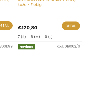
kože - Fiebig
DETAIL
DETAIL
€120,80
7 (S)
8 (M)
9 (L)
86013/9
Kód:
019062/6
Novinka