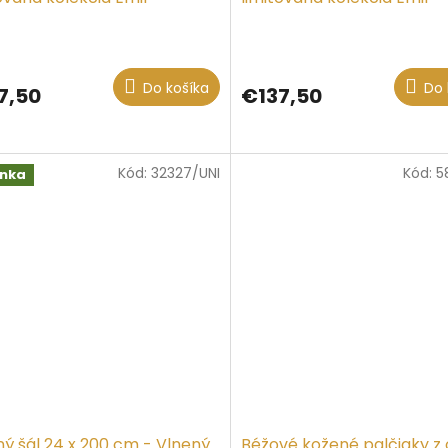
Do košíka
Do 
7,50
€137,50
Kód:
32327/UNI
Kód:
5
inka
ný šál 24 x 200 cm - Vlnený
Béžové kožené palčiaky z 