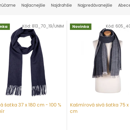
rúčame
Najlacnejšie
Najdrahšie
Najpredávanejšie
Abec
Kód:
813_70_19/UNIM
Kód:
605_40
inka
Novinka
á šatka 37 x 180 cm - 100 %
Kašmírová sivá šatka 75 x
ír
cm