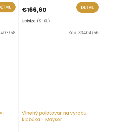
DETAIL
DETAIL
€166,60
Unisize (S-XL)
3407/58
Kód:
33404/56
bu
Vlnený polotovar na výrobu
klobúka - Mayser