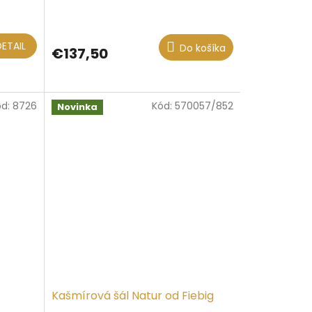
DETAIL
Do košíka
€137,50
ód:
8726
Kód:
570057/852
Novinka
Kašmírová šál Natur od Fiebig