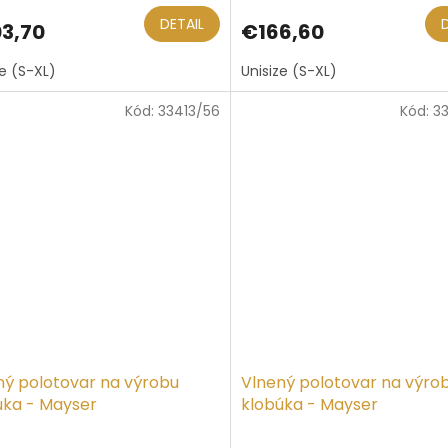
DETAIL
3,70
€166,60
ze (S-XL)
Unisize (S-XL)
Kód:
33413/56
Kód:
3
ný polotovar na výrobu
Vlnený polotovar na výro
úka - Mayser
klobúka - Mayser