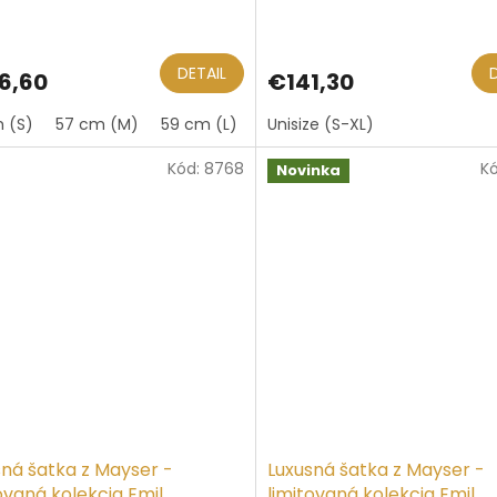
DETAIL
6,60
€141,30
 (S)
57 cm (M)
59 cm (L)
Unisize (S-XL)
Kód:
8768
K
Novinka
sná šatka z Mayser -
Luxusná šatka z Mayser -
ovaná kolekcia Emil
limitovaná kolekcia Emil