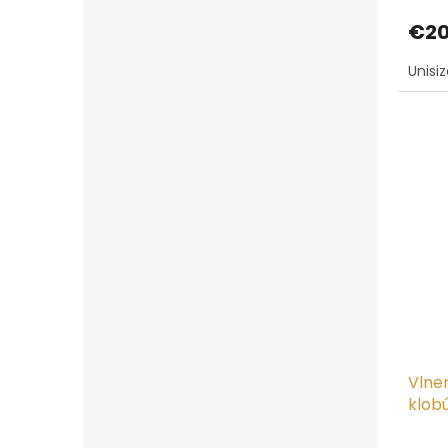
€20
Unisi
Vlne
klob