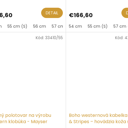
DETAIL
6,60
€166,60
m
55 cm (S)
56 cm
57 cm (M)
54 cm
58 cm
55 cm (S)
59 cm (L)
57 cm 
6
Kód:
33410/55
Kód:
4
ný polotovar na výrobu
Boho westernová kabelka 
ern klobúka - Mayser
& Stripes – hovädzia koža 
strapcami