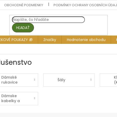
OBCHODNÉ PODMIENKY
PODMÍNKY OCHRANY OSOBNÍCH ÚDA
HĽADAŤ
EKOVÉ POUKAZY 🎁
Značky
Hodnotenie obchodu
slušenstvo
Dámské
K
Šály
rukavice
(
k
Dámske
kabelky a
tašky