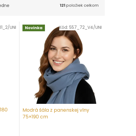
edne
121
položiek celkom
1_2/UNI
Kód:
557_72_V4/UNI
Novinka
 180
Modrá šála z panenskej vlny
75×190 cm