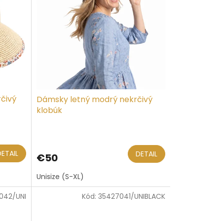
čivý
Dámsky letný modrý nekrčivý
klobúk
DETAIL
DETAIL
€50
Unisize (S-XL)
042/UNI
Kód:
35427041/UNIBLACK