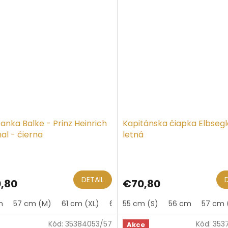
anka Balke - Prinz Heinrich
Kapitánska čiapka Elbsegl
nal - čierna
letná
DETAIL
,80
€70,80
m
57 cm (M)
61 cm (XL)
62 cm
55 cm (S)
63 cm (XXL)
56 cm
64 cm
57 cm 
Kód:
35384053/57
Kód:
353
Akce