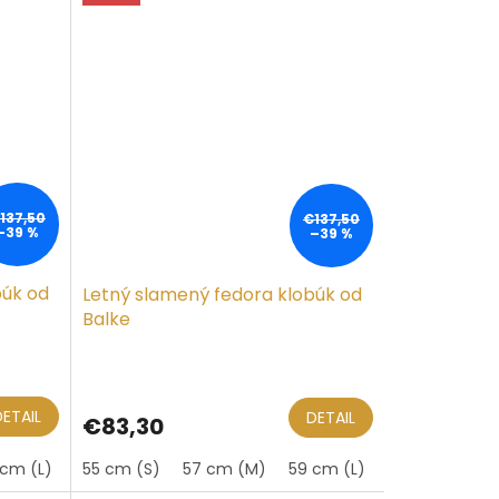
137,50
€137,50
–39 %
–39 %
búk od
Letný slamený fedora klobúk od
Balke
DETAIL
DETAIL
€83,30
 cm (L)
61 cm (XL)
55 cm (S)
57 cm (M)
59 cm (L)
61 cm (XL)