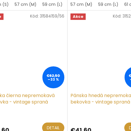
 (S)
57 cm (M)
59 cm (L)
61 cm (XL)
57 cm (M)
59 cm (L)
61 
Kód:
31584159/56
Kód:
315
e
Akce
€62,50
–33 %
ka čierna nepremokavá
Pánska hnedá nepremok
vka - vintage spraná
bekovka - vintage spraná
na
bavlna
erné
otenie
ktu
DETAIL
,60
€41,60