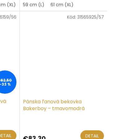
cm (XL)
59 cm (L)
61 cm (XL)
26159/56
Kód:
31565925/57
€62,50
–33 %
avá
Pánska ľanová bekovka
Bakerboy – tmavomodrá
DETAIL
DETAIL
€83,30