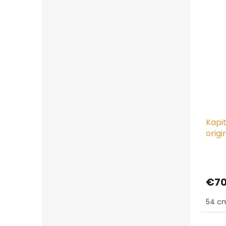
Kapit
origi
€70
54 c