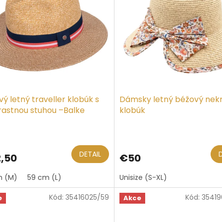
ý letný traveller klobúk s
Dámsky letný béžový nekr
rastnou stuhou –Balke
klobúk
DETAIL
,50
€50
m (M)
59 cm (L)
Unisize (S-XL)
Kód:
35416025/59
Kód:
35419
e
Akce