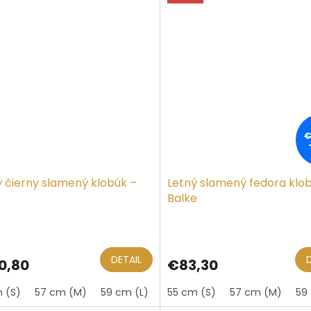
€
ý čierny slamený klobúk –
Letný slamený fedora klo
Balke
erné
otenie
ktu
DETAIL
0,80
€83,30
 (S)
57 cm (M)
59 cm (L)
61 cm (XL)
55 cm (S)
57 cm (M)
59