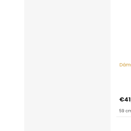
Dáms
€41
59 cm