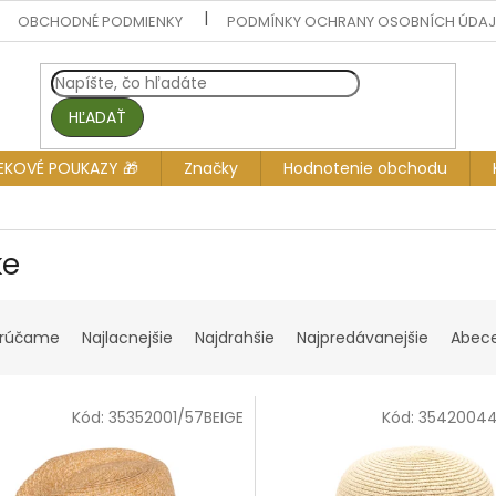
OBCHODNÉ PODMIENKY
PODMÍNKY OCHRANY OSOBNÍCH ÚDA
HĽADAŤ
EKOVÉ POUKAZY 🎁
Značky
Hodnotenie obchodu
ke
rúčame
Najlacnejšie
Najdrahšie
Najpredávanejšie
Abec
Kód:
35352001/57BEIGE
Kód:
35420044