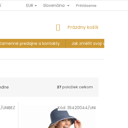
EUR
Slovenčina
JŮ
DOPRAVA A PLATBA
VÝMĚNA A VRÁCENÍ
Prihlásenie
KAMENNÉ P
NÁKUPNÝ
Prázdny košík
KOŠÍK
Kamenné predajne a kontakty
Jak změřit svoji velikost?
edne
27
položiek celkom
/UNIBEZ
Kód:
35420044/UNI