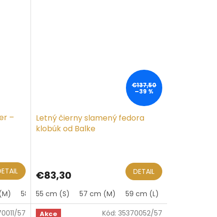
€137,50
–39 %
er –
Letný čierny slamený fedora
klobúk od Balke
DETAIL
DETAIL
€83,30
(M)
58 cm
55 cm (S)
59 cm (L)
57 cm (M)
60 cm
59 cm (L)
61 cm (XL)
61 cm (XL)
64 cm
65 
70011/57
Kód:
35370052/57
Akce