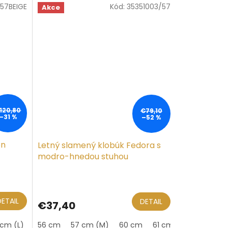
57BEIGE
Kód:
35351003/57
Akce
120,80
€79,10
–31 %
–52 %
en
Letný slamený klobúk Fedora s
modro-hnedou stuhou
DETAIL
DETAIL
€37,40
 cm (L)
61 cm (XL)
56 cm
57 cm (M)
60 cm
61 cm (XL)