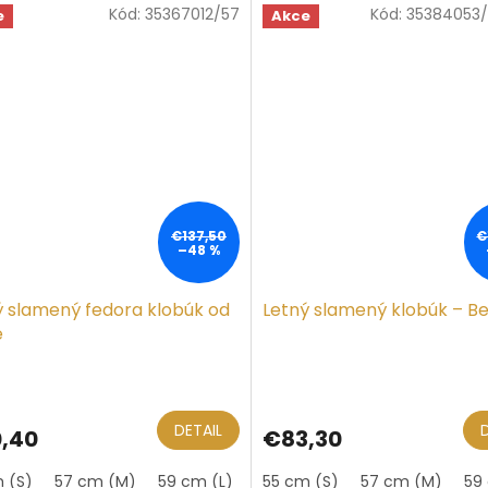
Kód:
35367012/57
Kód:
35384053/
ičiek.
e
Akce
€137,50
€
–48 %
ý slamený fedora klobúk od
Letný slamený klobúk – B
e
DETAIL
,40
€83,30
 (S)
57 cm (M)
59 cm (L)
61 cm (XL)
55 cm (S)
57 cm (M)
59