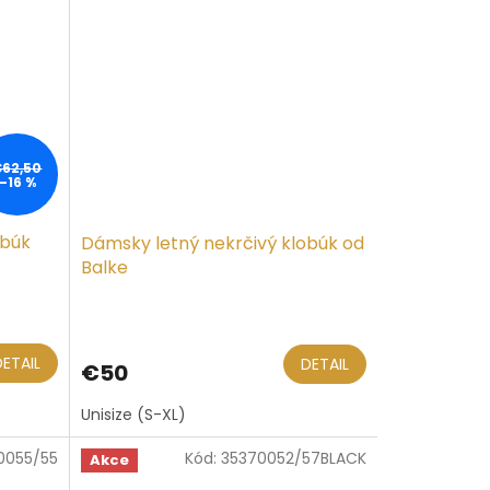
€62,50
–16 %
obúk
Dámsky letný nekrčivý klobúk od
Balke
DETAIL
DETAIL
€50
Unisize (S-XL)
0055/55
Kód:
35370052/57BLACK
Akce