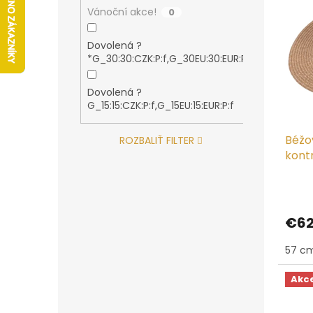
s
r
Vánoční akce!
0
p
o
r
d
Dovolená ?
o
u
1
*G_30:30:CZK:P:f,G_30EU:30:EUR:P:f
d
k
u
t
Dovolená ?
k
o
2
G_15:15:CZK:P:f,G_15EU:15:EUR:P:f
t
v
o
Béžov
ROZBALIŤ FILTER
v
kont
€62
57 c
Akc