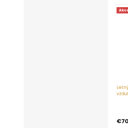
Akc
Letný
vzdu
€70