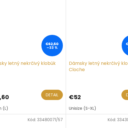
€62,50
–33 %
ky letný nekrčivý klobúk
Dámsky letný nekrčivý kl
Cloche
DETAIL
,60
€52
 (L)
Unisize (S-XL)
Kód:
33480071/57
Kód:
3343