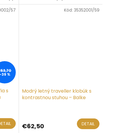
0002/57
Kód:
35352001/59
€53,70
–39 %
ia s
Modrý letný traveller klobúk s
a
kontrastnou stuhou – Balke
DETAIL
DETAIL
€62,50