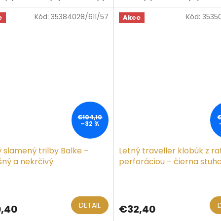
Kód:
35384028/611/57
Kód:
3535
e
Akce
€104,10
–32 %
 slamený trilby Balke –
Letný traveller klobúk z raf
šný a nekrčivý
perforáciou – čierna stuh
DETAIL
,40
€32,40