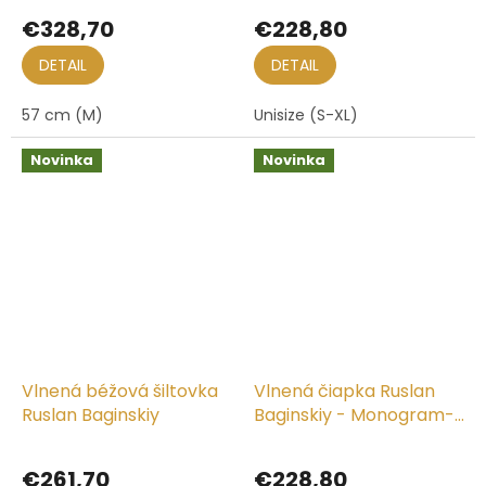
Fedora Hat
Beanie
€328,70
€228,80
DETAIL
DETAIL
57 cm (M)
Unisize (S-XL)
Novinka
Novinka
Vlnená béžová šiltovka
Vlnená čiapka Ruslan
Ruslan Baginskiy
Baginskiy - Monogram-
embellished Beanie
€261,70
€228,80