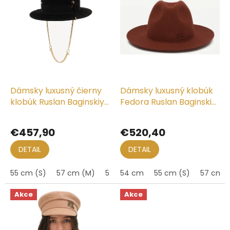
u
i
k
s
t
p
o
r
v
o
d
u
k
Dámsky luxusný čierny
Dámsky luxusný klobúk
t
klobúk Ruslan Baginskiy
Fedora Ruslan Baginskiy
o
- Chain Strap Canotier
- Fedora Hat
v
Hat
€457,90
€520,40
DETAIL
DETAIL
55 cm (S)
57 cm (M)
59 cm (L)
54 cm
55 cm (S)
57 cm 
Akce
Akce