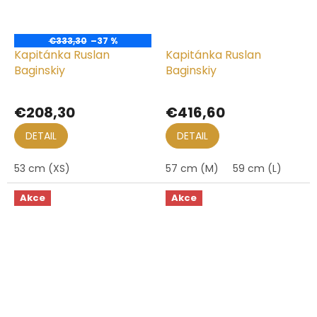
€333,30
–37 %
Kapitánka Ruslan
Kapitánka Ruslan
Baginskiy
Baginskiy
Priemerné
hodnotenie
€208,30
€416,60
produktu
je
DETAIL
DETAIL
5,0
z
53 cm (XS)
57 cm (M)
59 cm (L)
5
hviezdičiek.
Akce
Akce