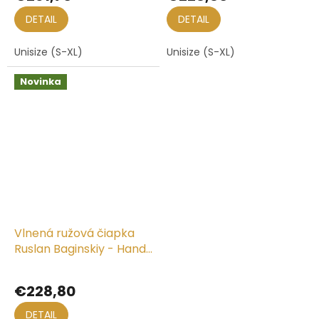
DETAIL
DETAIL
Unisize (S-XL)
Unisize (S-XL)
Novinka
Vlnená ružová čiapka
Ruslan Baginskiy - Hand-
embroidered Beanie
€228,80
DETAIL