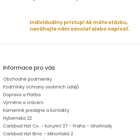
u
Individuálny prístup! Ak máte otázku,
neváhajte nám zavolať alebo napísať.
Z
á
p
ä
Informace pro vás
t
Obchodné podmienky
i
e
Podmínky ochrany osobních údajů
Doprava a Platba
Výměna a vrácení
Kamenné predajne a kontakty
Hybernska 22
Carlsbad Hat Co. - Korunní 37 - Praha - Vinohrady
Carlsbad Hat Brno – Minoritská 2