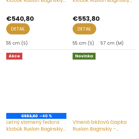
klobúk Ruslan Baginskiy
klobúk Ruslan Baginskiy
- panamský klobúk -
- Chain Strap Straw
Double Chain Strap
Fedora Hat
€540,80
€553,80
Straw Boater Hat
DETAIL
DETAIL
55 cm (S)
55 cm (S)
57 cm (M)
Akce
Novinka
€553,80
–40 %
Letný slamený fedora
Vlnená béžová čiapka
klobúk Ruslan Baginskiy
Ruslan Baginskiy -
- Chain Strap Straw
Monogram-embellished