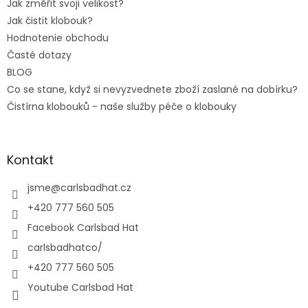
Jak změřit svoji velikost?
Jak čistit klobouk?
Hodnotenie obchodu
Časté dotazy
BLOG
Co se stane, když si nevyzvednete zboží zaslané na dobírku?
Čistírna klobouků - naše služby péče o klobouky
Kontakt
jsme
@
carlsbadhat.cz
+420 777 560 505
Facebook Carlsbad Hat
carlsbadhatco/
+420 777 560 505
Youtube Carlsbad Hat