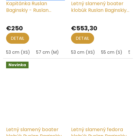
Kapitánka Ruslan
Letný slamený boater
Baginskiy - Ruslan
klobúk Ruslan Baginskiy
Baginskiy Moon
- Chain Strap Straw
Boater Hat
€250
€553,30
DETAIL
DETAIL
53 cm (XS)
57 cm (M)
53 cm (XS)
55 cm (S)
57 
Novinka
Letný slamený boater
Letný slamený fedora