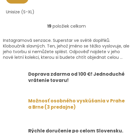
Unisize (S-XL)
19
položiek celkom
O
v
l
Instagramová senzace. Superstar ve světě doplňků.
á
Kloboučník slavných. Ten, jehož jméno se těžko vyslovuje, ale
d
jeho tvorbu si nemůžete splést. Odpověď najdete v jeho
a
nové letní kolekci, kterou si budete chtít objednat celou ...
c
i
e
Doprava zdarma od 100 €! Jednoduché
p
vrátenie tovaru!
r
v
k
Možnosť osobného vyskúšania v Prahe
y
v
a Brne (3 predajne)
ý
p
i
s
Rýchle doručenie po celom Slovensku.