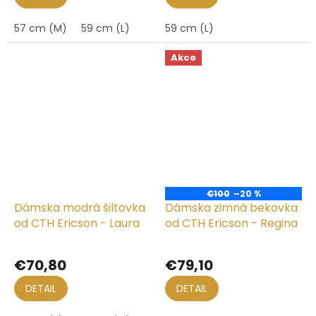
57 cm (M)
59 cm (L)
59 cm (L)
Akce
€100
–20 %
Dámska modrá šiltovka
Dámska zimná bekovka
od CTH Ericson - Laura
od CTH Ericson - Regina
€70,80
€79,10
DETAIL
DETAIL