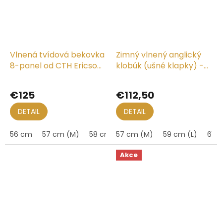
Vlnená tvídová bekovka
Zimný vlnený anglický
8-panel od CTH Ericson
klobúk (ušné klapky) -
- Gatsby Donegal
Harris Tweed Green Ian
Tweed
€125
€112,50
DETAIL
DETAIL
56 cm
57 cm (M)
58 cm
57 cm (M)
59 cm (L)
59 cm (L)
60 cm
62 cm
61 c
Akce