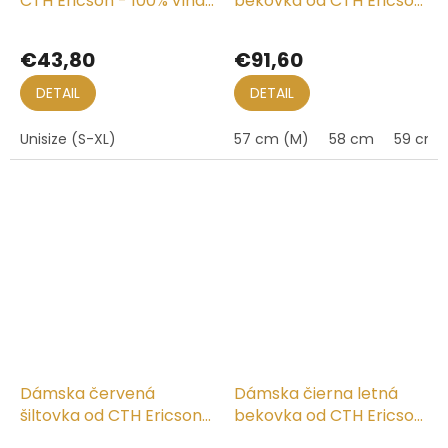
CTH Ericson - 100% vlna
bekovka od CTH Ericson
- Nelson Wool Knit
- Regina
€43,80
€91,60
DETAIL
DETAIL
Unisize (S-XL)
57 cm (M)
58 cm
59 cm (
Dámska červená
Dámska čierna letná
šiltovka od CTH Ericson
bekovka od CTH Ericson
- Laura
- Heidi