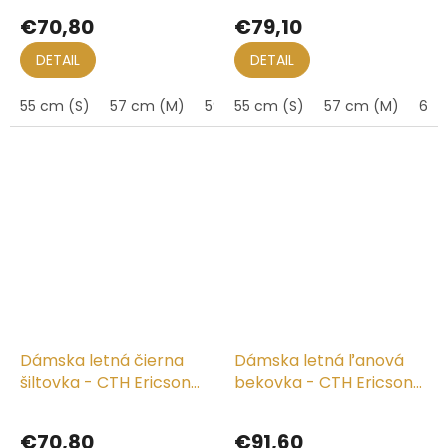
€70,80
€79,10
DETAIL
DETAIL
55 cm (S)
57 cm (M)
59 cm (L)
55 cm (S)
57 cm (M)
61 
Dámska letná čierna
Dámska letná ľanová
šiltovka - CTH Ericson
bekovka - CTH Ericson
Laura
Regina
€70,80
€91,60