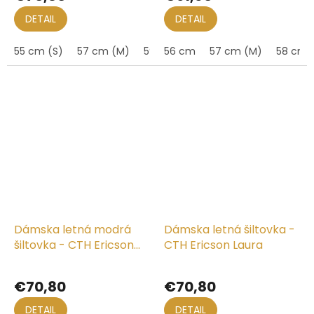
DETAIL
DETAIL
55 cm (S)
57 cm (M)
59 cm (L)
56 cm
57 cm (M)
58 cm
Dámska letná modrá
Dámska letná šiltovka -
šiltovka - CTH Ericson
CTH Ericson Laura
Laura
€70,80
€70,80
DETAIL
DETAIL