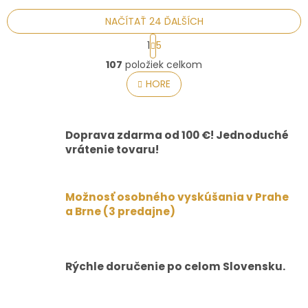
NAČÍTAŤ 24 ĎALŠÍCH
S
1
5
t
O
r
107
položiek celkom
v
á
l
HORE
n
á
k
o
d
v
a
a
Doprava zdarma od 100 €! Jednoduché
c
n
i
vrátenie tovaru!
i
e
e
p
r
Možnosť osobného vyskúšania v Prahe
v
a Brne (3 predajne)
k
y
v
ý
p
Rýchle doručenie po celom Slovensku.
i
s
u