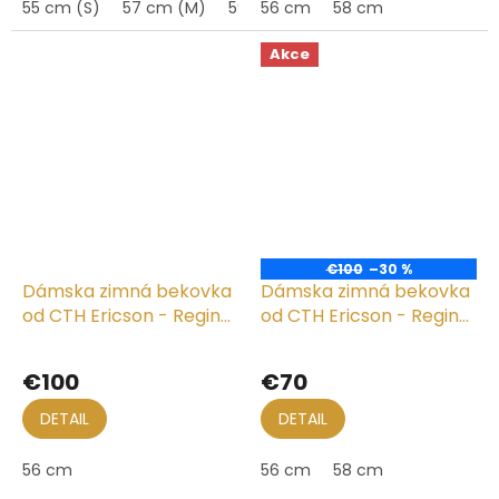
55 cm (S)
57 cm (M)
59 cm (L)
56 cm
58 cm
Akce
€100
–30 %
Dámska zimná bekovka
Dámska zimná bekovka
od CTH Ericson - Regina
od CTH Ericson - Regina
Harris Tweed
Harris Tweed
€100
€70
DETAIL
DETAIL
56 cm
56 cm
58 cm