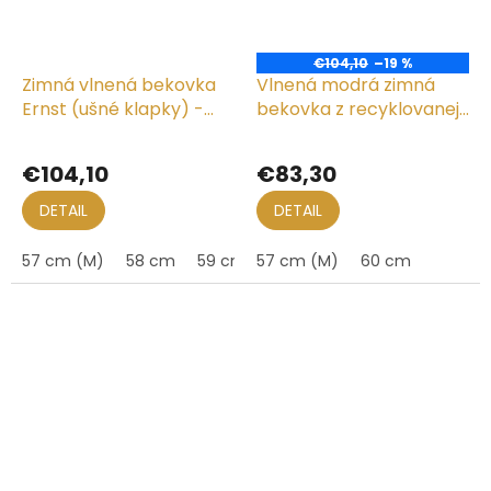
€104,10
–19 %
Zimná vlnená bekovka
Vlnená modrá zimná
Ernst (ušné klapky) -
bekovka z recyklovanej
driver cap od CTH
vlny (ušné klapky) -
Ericson - Moon Shetland
Gustav od Ericson
€104,10
€83,30
DETAIL
DETAIL
57 cm (M)
58 cm
59 cm (L)
57 cm (M)
60 cm
60 cm
62 cm