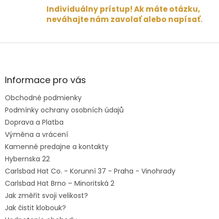
Individuálny prístup! Ak máte otázku,
neváhajte nám zavolať alebo napísať.
Z
á
p
ä
Informace pro vás
t
Obchodné podmienky
i
e
Podmínky ochrany osobních údajů
Doprava a Platba
Výměna a vrácení
Kamenné predajne a kontakty
Hybernska 22
Carlsbad Hat Co. - Korunní 37 - Praha - Vinohrady
Carlsbad Hat Brno – Minoritská 2
Jak změřit svoji velikost?
Jak čistit klobouk?