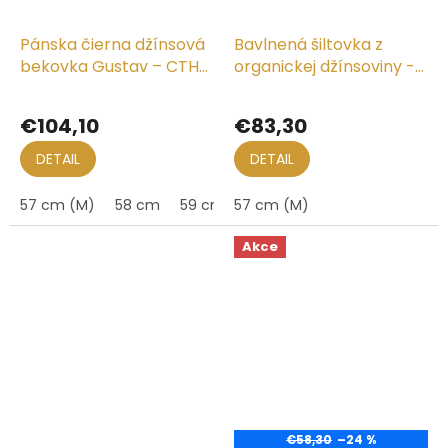
Pánska čierna džínsová
Bavlnená šiltovka z
bekovka Gustav – CTH
organickej džínsoviny -
Ericson
Ball Cap Denim Indigo
€104,10
€83,30
DETAIL
DETAIL
57 cm (M)
58 cm
59 cm (L)
57 cm (M)
60 cm
61 cm (XL)
Akce
€58,30
–24 %