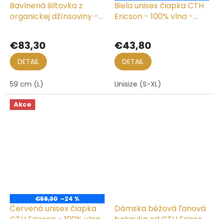
Bavlnená šiltovka z
Biela unisex čiapka CTH
organickej džínsoviny -
Ericson - 100% vlna -
Ball Cap Organic Denim
Nelson Wool Knit
Black
€83,30
€43,80
DETAIL
DETAIL
59 cm (L)
Unisize (S-XL)
Akce
€58,30
–24 %
Červená unisex čiapka
Dámska béžová ľanová