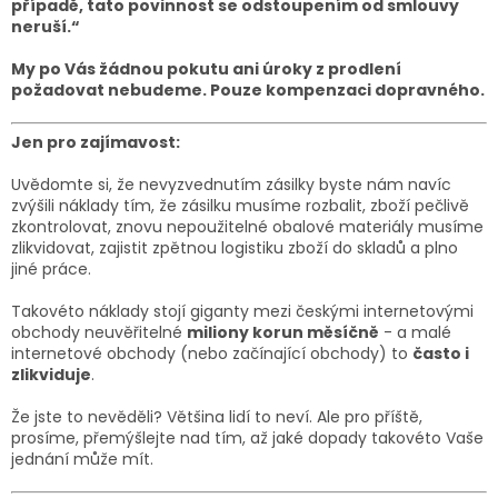
případě, tato povinnost se odstoupením od smlouvy
neruší.“
My po Vás žádnou pokutu ani úroky z prodlení
požadovat nebudeme. Pouze kompenzaci dopravného.
Jen pro zajímavost:
Uvědomte si, že nevyzvednutím zásilky byste nám navíc
zvýšili náklady tím, že zásilku musíme rozbalit, zboží pečlivě
zkontrolovat, znovu nepoužitelné obalové materiály musíme
zlikvidovat, zajistit zpětnou logistiku zboží do skladů a plno
jiné práce.
Takovéto náklady stojí giganty mezi českými internetovými
obchody neuvěřitelné
miliony korun měsíčně
- a malé
internetové obchody (nebo začínající obchody) to
často i
zlikviduje
.
Že jste to nevěděli? Většina lidí to neví. Ale pro příště,
prosíme, přemýšlejte nad tím, až jaké dopady takovéto Vaše
jednání může mít.