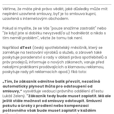
Věříme, že máte plné právo vědět, jaké důsledky může mít
neplnění uzavřené smlouvy, byť je to smlouva kupní,
uzavřená s internetovým obchodem.
Pokud si myslíte, že se Vás "pouze snažíme zastrašit" nebo
"že když jste si dobírku nevyzvedl/a už hodněkrát a nikdo s
tím neměl problém", vězte že tomu tak není.
Například
dTest
(český spotřebitelský měsíčník, který se
zaměřuje na testování výrobků a služeb, a zároveň také
poskytuje poradenství a rady v oblasti práva spotřebitelů a
práv prodejců, informuje o nových zákonech, varuje před
nekalými praktikami prodávajících a klamavou reklamou,
poskytuje rady při reklamacích apod.) říká toto:
„Tím, že zákazník odmítne balík převzít, nezačíná
automaticky plynout lhůta pro odstoupení od
smlouvy,“
vysvětluje vedoucí právního oddělení dTestu
Lukáš Zelený.
"Zákazník tedy bude muset zaplatit. Má ale
ještě stále možnost od smlouvy odstoupit. Smluvní
pokutu a úroky z prodlení nebo kompenzaci
poštovného však bude muset zaplatit v každém