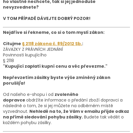
ho vlastně nechcete, tak si jej jednoduše
nevyzvednete?
V TOM PŘÍPADĚ DÁVEJTE DOBRÝ POZOR!
Nejdříve si řekneme, co si o tom myslí zákon:
Citujme
§ 2118 zákona č. 89/2012 Sb.
:
ZÁVAZKY Z PRÁVNÍCH JEDNÁNÍ
Povinnosti kupujícího
§ 2118
"Kupující zaplatí kupní cenu a věc převezme."
Nepřevzetím zásilky byste výše zmíněný zákon
porušil/a!
Od našeho e-shopu i od
zvoleného
dopravce
obdržíte informace o předání zboží dopravci a
následně o tom, že si jej můžete na odběrném místě
vyzvednout.
Nehledě na to, že Vám v emailu přijde odkaz
na přímé sledování pohybu zásilky.
Budete tak vědět o
každém pohybu zásilky.