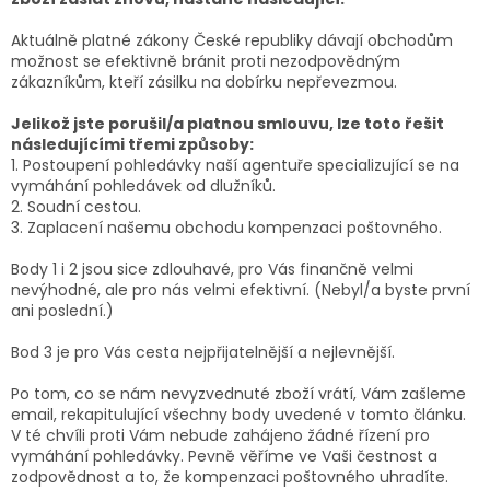
Aktuálně platné zákony České republiky dávají obchodům
možnost se efektivně bránit proti nezodpovědným
zákazníkům, kteří zásilku na dobírku nepřevezmou.
Jelikož jste porušil/a platnou smlouvu, lze toto řešit
následujícími třemi způsoby:
1. Postoupení pohledávky naší agentuře specializující se na
vymáhání pohledávek od dlužníků.
2. Soudní cestou.
3. Zaplacení našemu obchodu kompenzaci poštovného.
Body 1 i 2 jsou sice zdlouhavé, pro Vás finančně velmi
nevýhodné, ale pro nás velmi efektivní. (Nebyl/a byste první
ani poslední.)
Bod 3 je pro Vás cesta nejpřijatelnější a nejlevnější.
Po tom, co se nám nevyzvednuté zboží vrátí, Vám zašleme
email, rekapitulující všechny body uvedené v tomto článku.
V té chvíli proti Vám nebude zahájeno žádné řízení pro
vymáhání pohledávky. Pevně věříme ve Vaši čestnost a
zodpovědnost a to, že kompenzaci poštovného uhradíte.