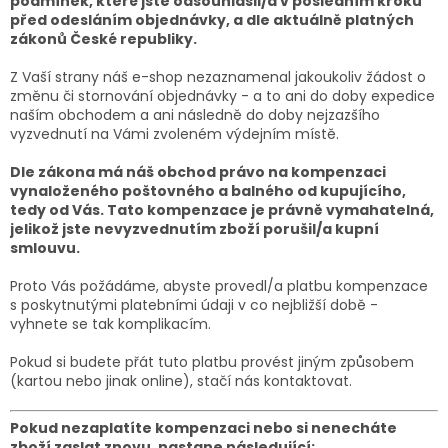
podmínek, které jste odsouhlasil/a v posledním kroku
před odesláním objednávky, a dle aktuálně platných
zákonů České republiky.
Z Vaší strany náš e-shop nezaznamenal jakoukoliv žádost o
změnu či stornování objednávky - a to ani do doby expedice
naším obchodem a ani následně do doby nejzazšího
vyzvednutí na Vámi zvoleném výdejním místě.
Dle zákona má náš obchod právo na kompenzaci
vynaloženého poštovného a balného od kupujícího,
tedy od Vás. Tato kompenzace je právně vymahatelná,
jelikož jste nevyzvednutím zboží porušil/a kupní
smlouvu.
Proto Vás požádáme, abyste provedl/a platbu kompenzace
s poskytnutými platebními údaji v co nejbližší době -
vyhnete se tak komplikacím.
Pokud si budete přát tuto platbu provést jiným způsobem
(kartou nebo jinak online), stačí nás kontaktovat.
Pokud nezaplatíte kompenzaci nebo si nenecháte
zboží zaslat znovu, nastane následující: