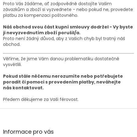
Proto Vás žádáme, ať zodpovědně dostojíte Vašim
závazkům a zboží si vyzvednete - nebo pokud ne, provedete
platbu za kompenzaci poštovného.
Náš obchod svou část kupní smlouvy dodržel - Vy byste
ji nevyzvednutím zboží porušil/a.
Proto není žádný důvod, aby z Vašich chyb byl tratný náš
obchod.
Věříme, že jsme Vám danou problematiku dostatečně
vysvětlili.
Pokud stále něčemu nerozumíte nebo potřebujete
poradit či pomoci s provedením platby, neváhejte
nás kontaktovat.
Předem děkujeme za Vaši férovost.
Z
á
p
a
Informace pro vás