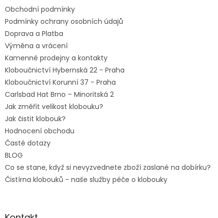
t
Obchodní podmínky
í
Podmínky ochrany osobních údajů
Doprava a Platba
Výměna a vrácení
Kamenné prodejny a kontakty
Kloboučnictví Hybernská 22 - Praha
Kloboučnictví Korunní 37 - Praha
Carlsbad Hat Brno – Minoritská 2
Jak změřit velikost klobouku?
Jak čistit klobouk?
Hodnocení obchodu
Časté dotazy
BLOG
Co se stane, když si nevyzvednete zboží zaslané na dobírku?
Čistírna klobouků - naše služby péče o klobouky
Kontakt