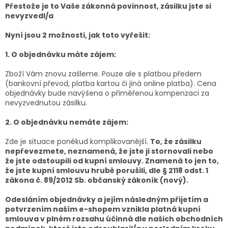
Přestože je to Vaše zákonná povinnost, zásilku jste si
nevyzvedl/a
Nyní jsou 2 možnosti, jak toto vyřešit:
1. O objednávku máte zájem:
Zboží Vám znovu zašleme. Pouze ale s platbou předem
(bankovní převod, platba kartou či jiná online platba). Cena
objednávky bude navýšena o přiměřenou kompenzaci za
nevyzvednutou zásilku.
2. O objednávku nemáte zájem:
Zde je situace poněkud komplikovanější.
To, že zásilku
nepřevezmete, neznamená, že jste ji stornovali nebo
že jste odstoupili od kupní smlouvy. Znamená to jen to,
že jste kupní smlouvu hrubě porušili, dle § 2118 odst. 1
zákona č. 89/2012 Sb. občanský zákoník (nový).
Odesláním objednávky a jejím následným přijetím a
potvrzením naším e-shopem vznikla platná kupní
smlouva v plném rozsahu účinná dle našich obchodních