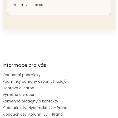
Po–Pá: 12:00–16:00
Z
á
p
a
Informace pro vás
t
Obchodní podmínky
í
Podmínky ochrany osobních údajů
Doprava a Platba
Výměna a vrácení
Kamenné prodejny a kontakty
Kloboučnictví Hybernská 22 - Praha
Kloboučnictví Korunní 37 - Praha