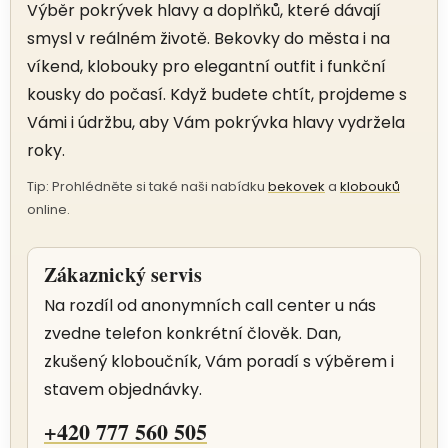
Výběr pokrývek hlavy a doplňků, které dávají
smysl v reálném životě. Bekovky do města i na
víkend, klobouky pro elegantní outfit i funkční
kousky do počasí. Když budete chtít, projdeme s
Vámi i údržbu, aby Vám pokrývka hlavy vydržela
roky.
Tip: Prohlédněte si také naši nabídku
bekovek
a
klobouků
online.
Zákaznický servis
Na rozdíl od anonymních call center u nás
zvedne telefon konkrétní člověk. Dan,
zkušený kloboučník, Vám poradí s výběrem i
stavem objednávky.
+420 777 560 505