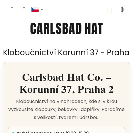
Přejít
na
NÁKUP
obsah
KOŠÍK
Kloboučnictví Korunní 37 - Praha
Carlsbad Hat Co. –
Korunní 37, Praha 2
Kloboučnictví na Vinohradech, kde si v klidu
vyzkoušíte klobouky, bekovky i doplňky. Poradíme
s velikostí, tvarem i údržbou.