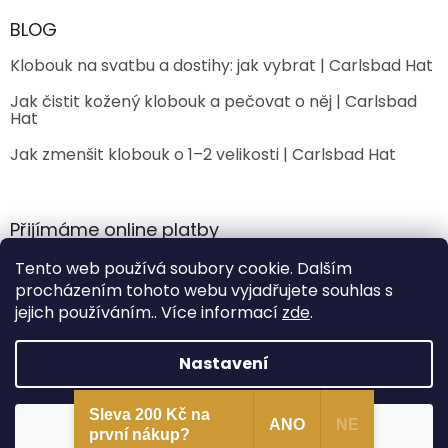
BLOG
Klobouk na svatbu a dostihy: jak vybrat | Carlsbad Hat
Jak čistit kožený klobouk a pečovat o něj | Carlsbad
Hat
Jak zmenšit klobouk o 1–2 velikosti | Carlsbad Hat
Přijímáme online platby
Tento web používá soubory cookie. Dalším
procházením tohoto webu vyjadřujete souhlas s
jejich používáním.. Více informací
zde
.
Nastavení
Vytvořil Shoptet Premium
Sleva 200 Kč na
Souhlasím
ANO
NE
Copyright 2026
CarlsbadHat
. Všechna práva vyhrazena.
první nákup?