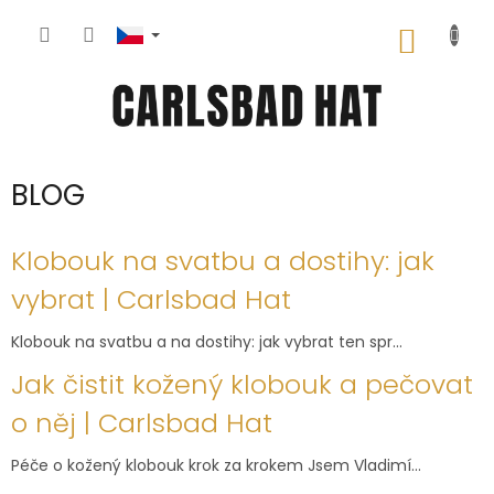
Přejít
na
NÁKUP
obsah
KOŠÍK
BLOG
V
Klobouk na svatbu a dostihy: jak
ý
p
vybrat | Carlsbad Hat
i
s
Klobouk na svatbu a na dostihy: jak vybrat ten spr...
č
Jak čistit kožený klobouk a pečovat
l
á
o něj | Carlsbad Hat
n
k
Péče o kožený klobouk krok za krokem Jsem Vladimí...
ů