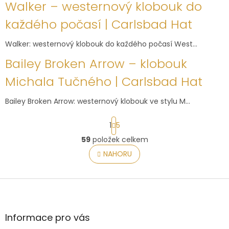
Walker – westernový klobouk do
každého počasí | Carlsbad Hat
Walker: westernový klobouk do každého počasí West...
Bailey Broken Arrow – klobouk
Michala Tučného | Carlsbad Hat
Bailey Broken Arrow: westernový klobouk ve stylu M...
S
1
5
t
r
59
položek celkem
O
á
v
NAHORU
n
l
k
o
á
v
Z
d
á
a
á
n
c
p
í
í
a
Informace pro vás
p
t