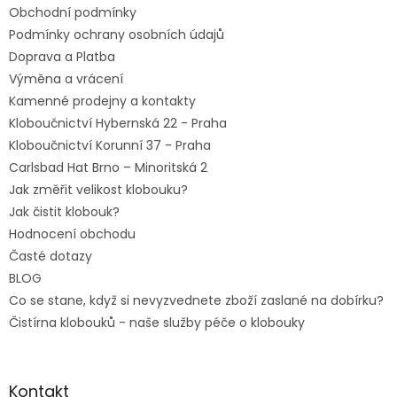
r
Obchodní podmínky
í
v
Podmínky ochrany osobních údajů
k
y
Doprava a Platba
v
Výměna a vrácení
ý
Kamenné prodejny a kontakty
p
i
Kloboučnictví Hybernská 22 - Praha
s
Kloboučnictví Korunní 37 - Praha
u
Carlsbad Hat Brno – Minoritská 2
Jak změřit velikost klobouku?
Jak čistit klobouk?
Hodnocení obchodu
Časté dotazy
BLOG
Co se stane, když si nevyzvednete zboží zaslané na dobírku?
Čistírna klobouků - naše služby péče o klobouky
Kontakt