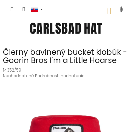
Prejsť
na
NÁKU
obsah
KOŠÍK
Čierny bavlnený bucket klobúk -
Goorin Bros I'm a Little Hoarse
14352/59
Priemerné
Neohodnotené
Podrobnosti hodnotenia
hodnotenie
produktu
je
0,0
z
5
hviezdičiek.