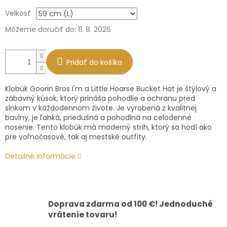
Jednotková
Velkosť
cena:
Môžeme doručiť do:
11. 8. 2026
Pridať do košíka
Klobúk Goorin Bros I'm a Little Hoarse Bucket Hat je štýlový a
zábavný kúsok, ktorý prináša pohodlie a ochranu pred
slnkom v každodennom živote. Je vyrobená z kvalitnej
bavlny, je ľahká, priedušná a pohodlná na celodenné
nosenie. Tento klobúk má moderný strih, ktorý sa hodí ako
pre voľnočasové, tak aj mestské outfity.
Detailné informácie
Doprava zdarma od 100 €! Jednoduché
vrátenie tovaru!