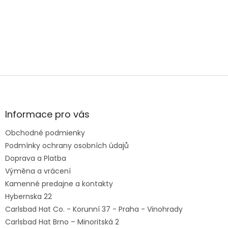
Ešte stále váhate? Navštívte naše predajne v Prahe alebo
Brne. Radi vám pomôžeme s výberom, poradíme a
zmeriame vás! Domov si odnesiete nielen skvelý kúsok
šatníka, ale aj individuálny zážitok z nakupovania klobúkov!
Z
á
p
ä
Informace pro vás
t
Obchodné podmienky
i
e
Podmínky ochrany osobních údajů
Doprava a Platba
Výměna a vrácení
Kamenné predajne a kontakty
Hybernska 22
Carlsbad Hat Co. - Korunní 37 - Praha - Vinohrady
Carlsbad Hat Brno – Minoritská 2