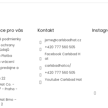
ce pro vás
Kontakt
Instag
 podmienky
jsme
@
carlsbadhat.cz
 ochrany
+420 777 560 505
údajů
Facebook Carlsbad H
 Platba
at
 vrácení
carlsbadhatco/
predajne a
+420 777 560 505
 22
Youtube Carlsbad Hat
Hat Co. -
7 - Praha -
Hat Brno –
 2