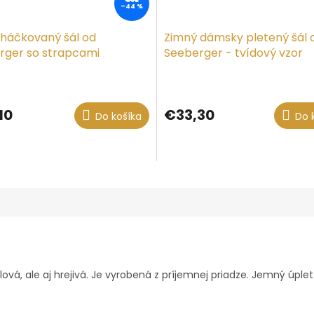
€52
–44 %
 háčkovaný šál od
Zimný dámsky pletený šál 
rger so strapcami
Seeberger - tvídový vzor
10
€33,30
Do košíka
Do 
lová, ale aj hrejivá. Je vyrobená z príjemnej priadze. Jemný úplet