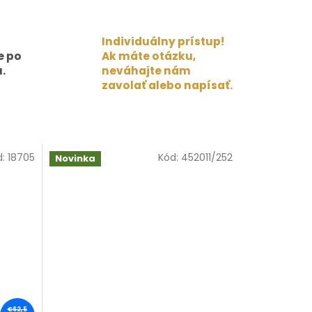
Individuálny prístup!
e po
Ak máte otázku,
.
neváhajte nám
zavolať alebo napísať.
d:
18705
Kód:
452011/252
Novinka
€62,5