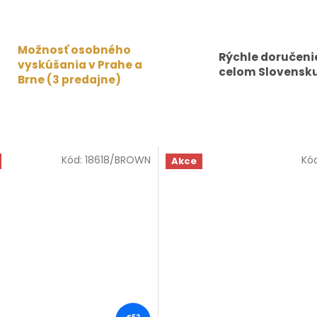
Možnosť osobného
Rýchle doručeni
vyskúšania v Prahe a
celom Slovensku
Brne (3 predajne)
Kód:
18618/BROWN
Kó
Akce