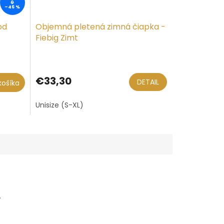
0
–46 %
od
Objemná pletená zimná čiapka -
Fiebig Zimt
€33,30
DETAIL
košíka
Unisize (S-XL)
.