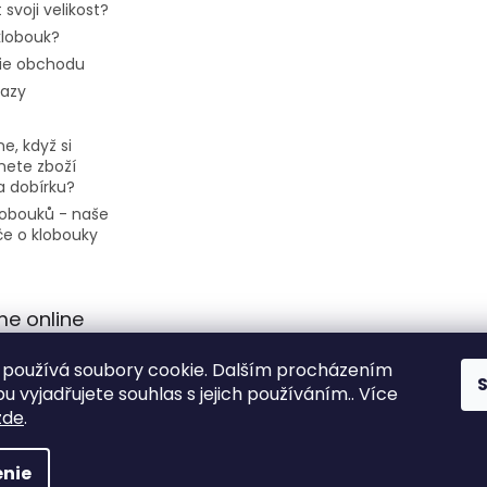
 svoji velikost?
 klobouk?
ie obchodu
tazy
e, když si
ete zboží
a dobírku?
klobouků - naše
če o klobouky
me online
používá soubory cookie. Dalším procházením
 vyjadřujete souhlas s jejich používáním.. Více
zde
.
nie
 vyhradené.