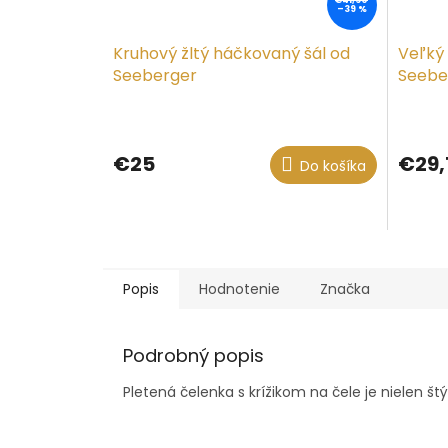
€41,60
–39 %
Kruhový žltý háčkovaný šál od
Veľký
Seeberger
Seebe
€25
€29,
Do košíka
Popis
Hodnotenie
Značka
Podrobný popis
Pletená čelenka s krížikom na čele je nielen štý