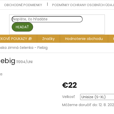
OBCHODNÉ PODMIENKY
PODMÍNKY OCHRANY OSOBNÍCH ÚDA
HĽADAŤ
EKOVÉ POUKAZY 🎁
Značky
Hodnotenie obchodu
ka zimná čelenka - Fiebig
iebig
11994/UNI
ia
€22
Jednotková
Velkosť
cena:
Môžeme doručiť do:
12. 8. 20