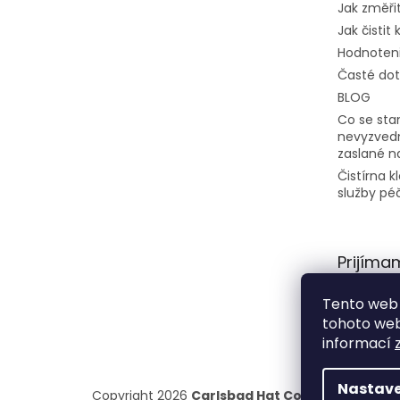
Jak změřit
Jak čistit
Hodnoten
Časté do
BLOG
Co se stan
nevyzvedn
zaslané n
Čistírna 
služby pé
Prijíma
platby
Tento web 
tohoto webu
informací
Nastave
Copyright 2026
Carlsbad Hat Co.
. Všetky práva