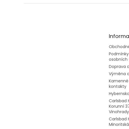
Z
á
p
ä
t
Informa
i
e
Obchodné
Podmínky
osobních 
Doprava a
Výměna a
Kamenné 
kontakty
Hybernska
Carlsbad 
Korunní 3
Vinohrady
Carlsbad 
Minoritská