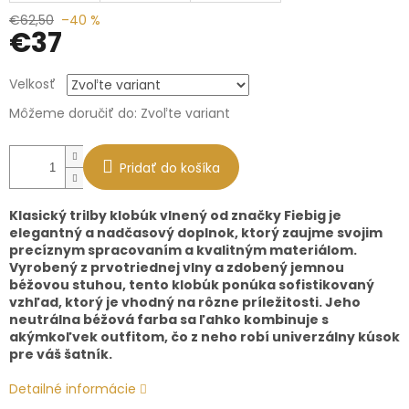
€62,50
–40 %
€37
Jednotková
Velkosť
cena:
Môžeme doručiť do:
Zvoľte variant
Pridať do košíka
Klasický trilby klobúk vlnený od značky Fiebig je
elegantný a nadčasový doplnok, ktorý zaujme svojim
precíznym spracovaním a kvalitným materiálom.
Vyrobený z prvotriednej vlny a zdobený jemnou
béžovou stuhou, tento klobúk ponúka sofistikovaný
vzhľad, ktorý je vhodný na rôzne príležitosti. Jeho
neutrálna béžová farba sa ľahko kombinuje s
akýmkoľvek outfitom, čo z neho robí univerzálny kúsok
pre váš šatník.
Detailné informácie