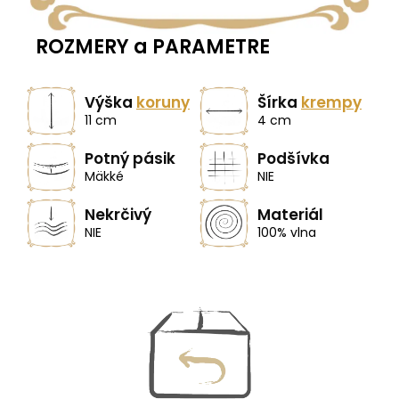
ROZMERY a PARAMETRE
Výška
koruny
Šírka
krempy
11 cm
4 cm
Potný pásik
Podšívka
Mäkké
NIE
Nekrčivý
Materiál
NIE
100% vlna