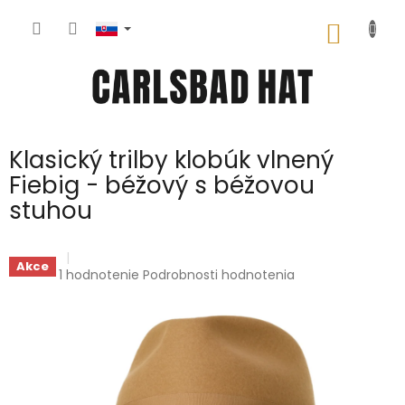
Prejsť
na
NÁKU
obsah
KOŠÍK
Klasický trilby klobúk vlnený
Fiebig - béžový s béžovou
stuhou
Akce
Priemerné
1 hodnotenie
Podrobnosti hodnotenia
hodnotenie
produktu
je
5,0
z
5
hviezdičiek.