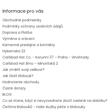
á
p
ä
Informace pro vás
t
Obchodné podmienky
i
e
Podmínky ochrany osobních údajů
Doprava a Platba
Výměna a vrácení
Kamenné predajne a kontakty
Hybernska 22
Carlsbad Hat Co. - Korunní 37 - Praha - Vinohrady
Carlsbad Hat Brno – Minoritská 2
Jak změřit svoji velikost?
Jak čistit klobouk?
Hodnotenie obchodu
Časté dotazy
BLOG
Co se stane, když si nevyzvednete zboží zaslané na dobírku?
Čistírna klobouků - naše služby péče o klobouky