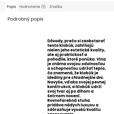
Popis
Hodnotenie (1)
Značka
Podrobný popis
Dôvody, prečo si zaobstarať
tento klobúk, zahŕňajú
nielen jeho estetické kvality,
ale aj praktickosť a
pohodlie, ktoré ponúka. Vlna
je známa svojou odolnosťou
a schopnosťou udržať teplo,
čo znamená, že klobúk je
ideálny pre chladnejšie dni.
Navyše, vďaka svojej pevnej
konštrukcii, si klobúk udrží
svoj tvar aj po dlhom a
šetrnom nosení.
Rovnofarebná stuha
pridáva nádych luxusu a
zdôrazňuje vysokú kvalitu