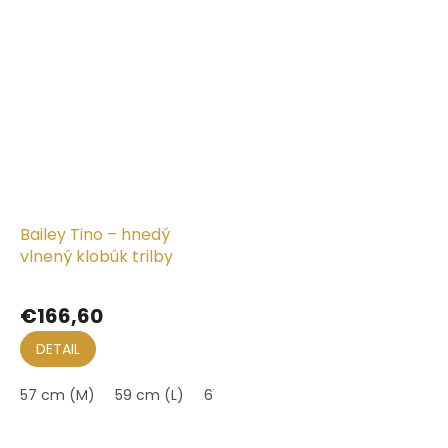
Bailey Tino – hnedý
vlnený klobúk trilby
€166,60
DETAIL
57 cm (M)
59 cm (L)
61 cm (XL)