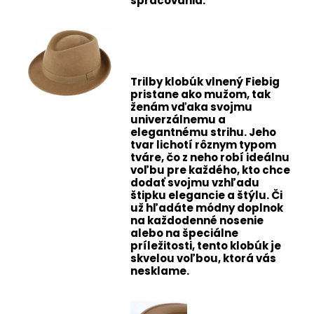
spracovania.
Trilby klobúk vlnený Fiebig
pristane ako mužom, tak
ženám vďaka svojmu
univerzálnemu a
elegantnému strihu. Jeho
tvar lichotí rôznym typom
tváre, čo z neho robí ideálnu
voľbu pre každého, kto chce
dodať svojmu vzhľadu
štipku elegancie a štýlu. Či
už hľadáte módny doplnok
na každodenné nosenie
alebo na špeciálne
príležitosti, tento klobúk je
skvelou voľbou, ktorá vás
nesklame.