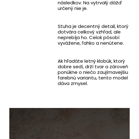
následkov. Na vytrvalý dážď
určený nie je.
Stuha je decentný detail, ktorý
dotvára celkový vzhľad, ale
neprebíja ho. Celok pôsobí
vyvážene, ľahko a nenútene.
Ak hľadáte letný klobúk, ktorý
dobre sedí, drží tvar a zároveň
ponúkne o niečo zaujímavejšiu
farebnú variantu, tento model
dáva zmysel.