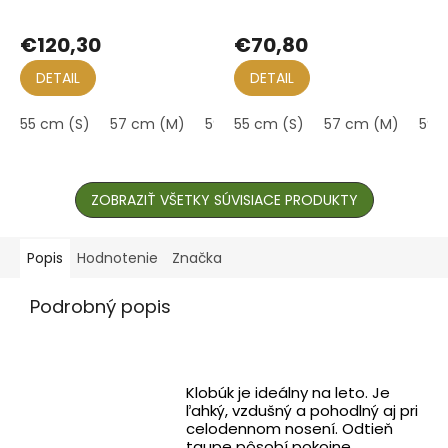
stuha
Priemerné
hodnotenie
€120,30
€70,80
produktu
je
DETAIL
DETAIL
5,0
z
55 cm (S)
57 cm (M)
59 cm (L)
55 cm (S)
61 cm (XL)
57 cm (M)
59 
5
hviezdičiek.
ZOBRAZIŤ VŠETKY SÚVISIACE PRODUKTY
Popis
Hodnotenie
Značka
Podrobný popis
Klobúk je ideálny na leto. Je
ľahký, vzdušný a pohodlný aj pri
celodennom nosení. Odtieň
taupe pôsobí pokojne,