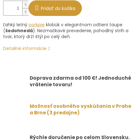
Pridať do košíka
Ľahký letný
porkpie
klobúk v elegantnom odtieni taupe
(
šedohnedá
). Nezmačkavé prevedenie, pohodlný strih a
tvar, ktorý drží štýl po celý deň.
Detailné informácie
Doprava zdarma od 100 €! Jednoduché
vrátenie tovaru!
Možnosť osobného vyskúšania v Prahe
a Brne (3 predajne)
Rýchle doručenie po celom Slovensku.