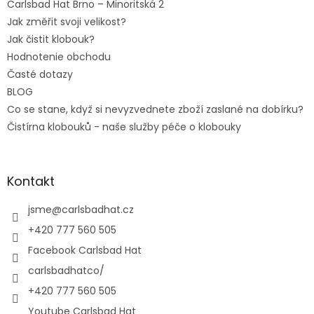
Carlsbad Hat Brno – Minoritská 2
Jak změřit svoji velikost?
Jak čistit klobouk?
Hodnotenie obchodu
Časté dotazy
BLOG
Co se stane, když si nevyzvednete zboží zaslané na dobírku?
Čistírna klobouků - naše služby péče o klobouky
Kontakt
jsme
@
carlsbadhat.cz
+420 777 560 505
Facebook Carlsbad Hat
carlsbadhatco/
+420 777 560 505
Youtube Carlsbad Hat