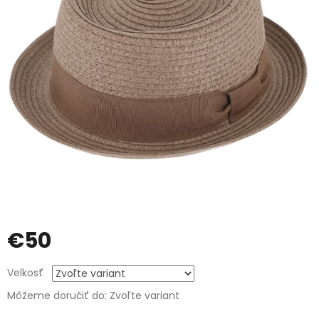
€50
Jednotková
Velkosť
cena:
Môžeme doručiť do:
Zvoľte variant