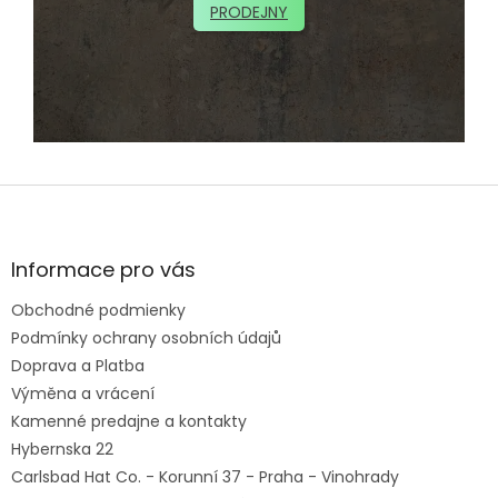
PRODEJNY
Z
á
p
ä
Informace pro vás
t
Obchodné podmienky
i
e
Podmínky ochrany osobních údajů
Doprava a Platba
Výměna a vrácení
Kamenné predajne a kontakty
Hybernska 22
Carlsbad Hat Co. - Korunní 37 - Praha - Vinohrady