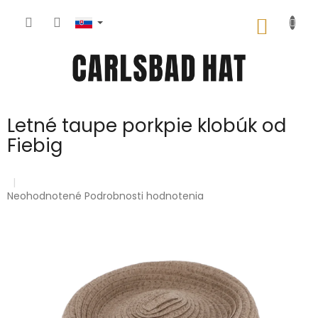
Prejsť
na
NÁKU
obsah
KOŠÍK
Letné taupe porkpie klobúk od
Fiebig
Priemerné
Neohodnotené
Podrobnosti hodnotenia
hodnotenie
produktu
je
0,0
z
5
hviezdičiek.