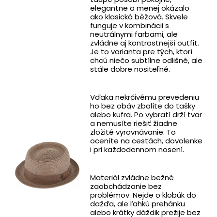
elegantne a menej okázalo
ako klasická béžová. Skvele
funguje v kombinácii s
neutrálnymi farbami, ale
zvládne aj kontrastnejší outfit.
Je to varianta pre tých, ktorí
chcú niečo subtílne odlišné, ale
stále dobre nositeľné.
Vďaka nekrčivému prevedeniu
ho bez obáv zbalíte do tašky
alebo kufra. Po vybratí drží tvar
a nemusíte riešiť žiadne
zložité vyrovnávanie. To
oceníte na cestách, dovolenke
i pri každodennom nosení.
Materiál zvládne bežné
zaobchádzanie bez
problémov. Nejde o klobúk do
dažďa, ale ľahkú prehánku
alebo krátky dáždik prežije bez