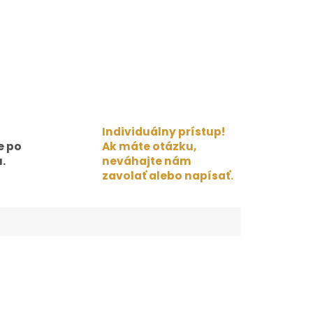
Individuálny prístup!
e po
Ak máte otázku,
.
neváhajte nám
zavolať alebo napísať.