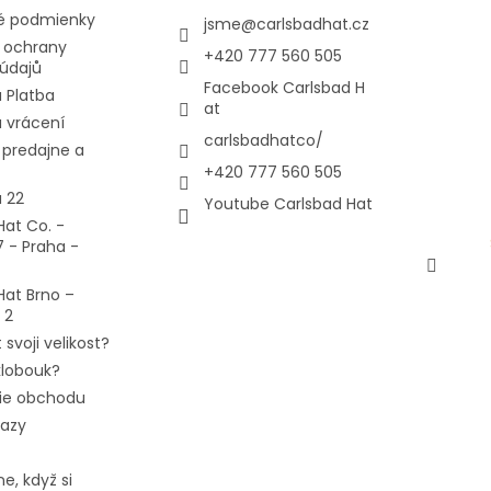
 podmienky
jsme
@
carlsbadhat.cz
 ochrany
+420 777 560 505
údajů
Facebook Carlsbad H
 Platba
at
 vrácení
carlsbadhatco/
predajne a
+420 777 560 505
 22
Youtube Carlsbad Hat
Hat Co. -
7 - Praha -
Hat Brno –
 2
 svoji velikost?
 klobouk?
ie obchodu
tazy
e, když si