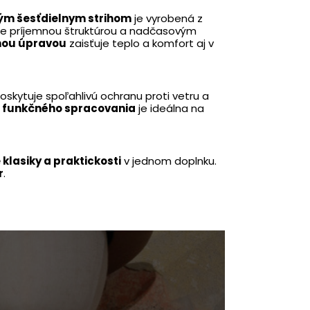
ým šesťdielnym strihom
je vyrobená z
uje príjemnou štruktúrou a nadčasovým
nou úpravou
zaisťuje teplo a komfort aj v
oskytuje spoľahlivú ochranu proti vetru a
a funkčného spracovania
je ideálna na
 klasiky a praktickosti
v jednom doplnku.
r
.