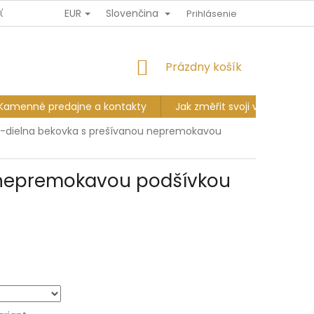
EUR
Slovenčina
JŮ
DOPRAVA A PLATBA
VÝMĚNA A VRÁCENÍ
Prihlásenie
KAMENNÉ P
NÁKUPNÝ
Prázdny košík
KOŠÍK
Kamenné predajne a kontakty
Jak změřit svoji velikost?
-dielna bekovka s prešívanou nepremokavou
 nepremokavou podšívkou