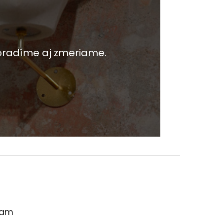
oradíme aj zmeriame.
ram