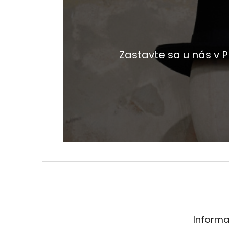
Zastavte sa u nás v
Z
á
p
ä
t
Informa
i