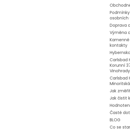
e
Obchodné
Podmínky
osobních 
Doprava a
Výměna a
Kamenné 
kontakty
Hybernska
Carlsbad 
Korunní 3
Vinohrady
Carlsbad 
Minoritská
Jak změřit
Jak čistit
Hodnoten
Časté do
BLOG
Co se stan