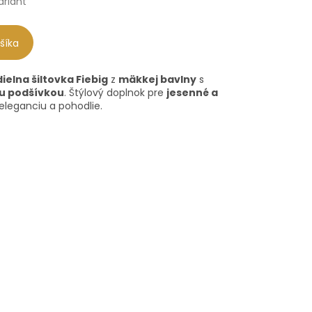
ariant
šíka
elna šiltovka Fiebig
z
mäkkej bavlny
s
u podšívkou
. Štýlový doplnok pre
jesenné a
 eleganciu a pohodlie.