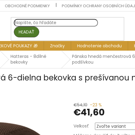
OBCHODNÉ PODMIENKY
PODMÍNKY OCHRANY OSOBNÍCH ÚDA
HĽADAŤ
EKOVÉ POUKAZY 🎁
Značky
Hodnotenie obchodu
Hatteras - 8dílné
Pánska hnedá menčestrová 6
bekovky
podšívkou
á 6-dielna bekovka s prešívanou
€54,10
–23 %
€41,60
Jednotková
Velkosť
cena: