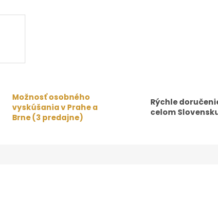
Možnosť osobného
Rýchle doručeni
vyskúšania v Prahe a
celom Slovensku
Brne (3 predajne)