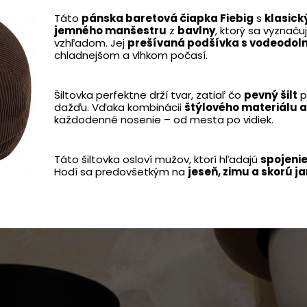
Táto
pánska baretová čiapka Fiebig
s
klasick
jemného manšestru
z
bavlny
, ktorý sa vyznač
vzhľadom. Jej
prešívaná podšívka s vodeodol
chladnejšom a vlhkom počasí.
Šiltovka perfektne drží tvar, zatiaľ čo
pevný šilt
p
dažďu. Vďaka kombinácii
štýlového materiálu 
každodenné nosenie – od mesta po vidiek.
Táto šiltovka osloví mužov, ktorí hľadajú
spojenie
Hodí sa predovšetkým na
jeseň, zimu a skorú ja