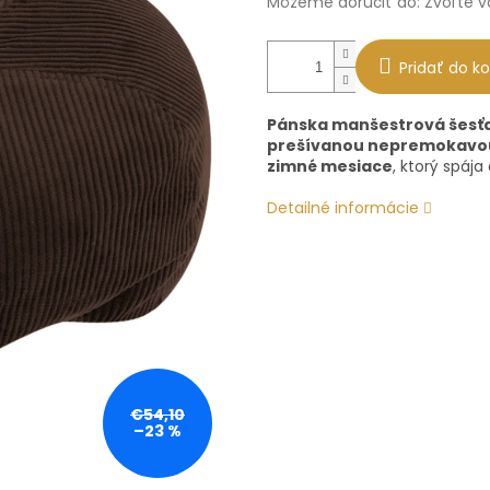
Môžeme doručiť do:
Zvoľte v
Pridať do ko
Pánska manšestrová šesťdi
prešívanou nepremokavo
zimné mesiace
, ktorý spája
Detailné informácie
€54,10
–23 %