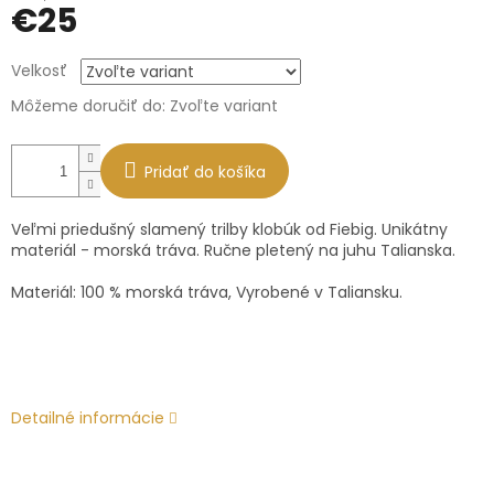
€25
Jednotková
Velkosť
cena:
Môžeme doručiť do:
Zvoľte variant
Pridať do košíka
Veľmi priedušný slamený trilby klobúk od Fiebig. Unikátny
materiál - morská tráva. Ručne pletený na juhu Talianska.
Materiál: 100 % morská tráva, Vyrobené v Taliansku.
Detailné informácie