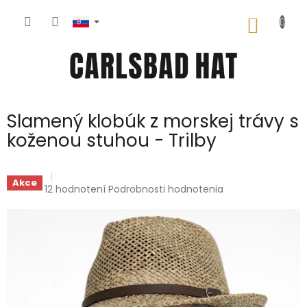
Prejsť
na
NÁKU
obsah
KOŠÍK
Slamený klobúk z morskej trávy s
koženou stuhou - Trilby
Akce
Priemerné
12 hodnotení
Podrobnosti hodnotenia
hodnotenie
produktu
je
5,0
z
5
hviezdičiek.