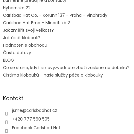
Kamenné predajne a kontakty
Hybernska 22
Carlsbad Hat Co. - Korunní 37 - Praha - Vinohrady
Carlsbad Hat Brno – Minoritská 2
Jak změřit svoji velikost?
Jak čistit klobouk?
Hodnotenie obchodu
Časté dotazy
BLOG
Co se stane, když si nevyzvednete zboží zaslané na dobírku?
Čistírna klobouků - naše služby péče o klobouky
Kontakt
jsme
@
carlsbadhat.cz
+420 777 560 505
Facebook Carlsbad Hat