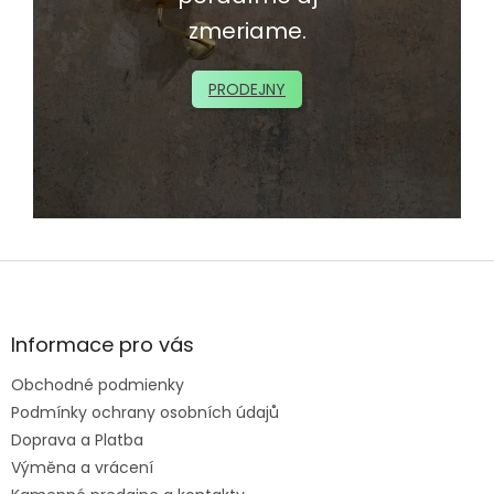
zmeriame.
PRODEJNY
Z
á
p
ä
Informace pro vás
t
Obchodné podmienky
i
e
Podmínky ochrany osobních údajů
Doprava a Platba
Výměna a vrácení