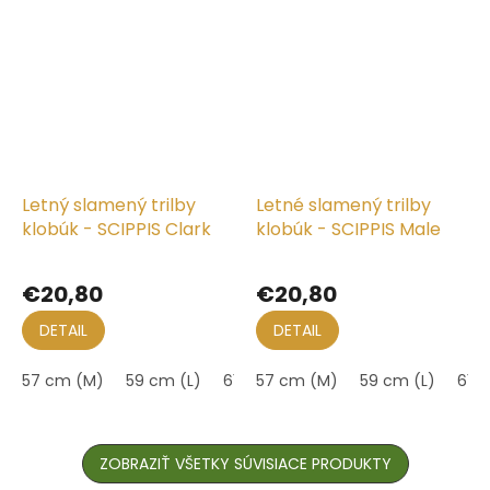
Letný slamený trilby
Letné slamený trilby
klobúk - SCIPPIS Clark
klobúk - SCIPPIS Male
€20,80
€20,80
DETAIL
DETAIL
57 cm (M)
59 cm (L)
61 cm (XL)
57 cm (M)
59 cm (L)
61 c
ZOBRAZIŤ VŠETKY SÚVISIACE PRODUKTY