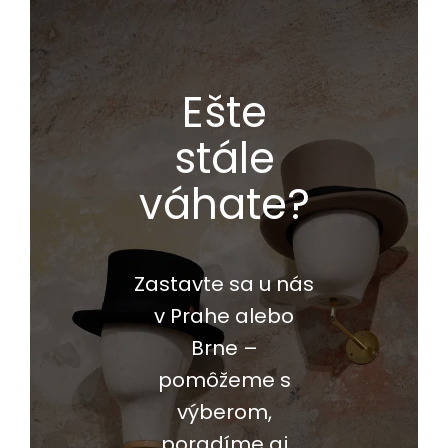
Ešte
stále
váhate?
Zastavte sa u nás
v Prahe alebo
Brne –
pomôžeme s
výberom,
poradíme aj