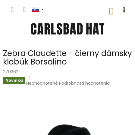
Prejsť
na
NÁKU
obsah
KOŠÍK
Zebra Claudette - čierny dámsky
klobúk Borsalino
270362
Novinka
Priemerné
Neohodnotené
Podrobnosti hodnotenia
hodnotenie
produktu
je
0,0
z
5
hviezdičiek.