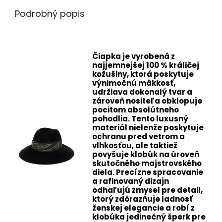
Podrobný popis
Čiapka je vyrobená z
najjemnejšej 100 % králičej
kožušiny, ktorá poskytuje
výnimočnú mäkkosť,
udržiava dokonalý tvar a
zároveň nositeľa obklopuje
pocitom absolútneho
pohodlia. Tento luxusný
materiál nielenže poskytuje
ochranu pred vetrom a
vlhkosťou, ale taktiež
povyšuje klobúk na úroveň
skutočného majstrovského
diela. Precízne spracovanie
a rafinovaný dizajn
odhaľujú zmysel pre detail,
ktorý zdôrazňuje ladnosť
ženskej elegancie a robí z
klobúka jedinečný šperk pre