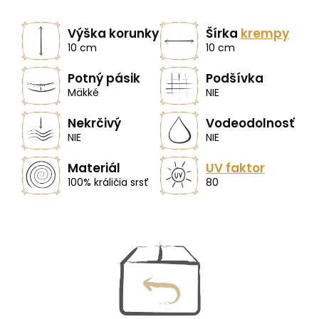
Výška korunky
Šírka
krempy
10 cm
10 cm
Potný pásik
Podšívka
Mäkké
NIE
Nekrčivý
Vodeodolnosť
NIE
NIE
Materiál
UV faktor
100% králičia srsť
80