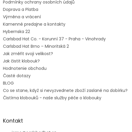
e
Podmínky ochrany osobních údajů
Doprava a Platba
Výměna a vrácení
Kamenné predajne a kontakty
Hybernska 22
Carlsbad Hat Co. - Korunní 37 - Praha - Vinohrady
Carlsbad Hat Brno – Minoritská 2
Jak změřit svoji velikost?
Jak čistit klobouk?
Hodnotenie obchodu
Časté dotazy
BLOG
Co se stane, když si nevyzvednete zboží zaslané na dobírku?
Čistírna klobouků - naše služby péče o klobouky
Kontakt