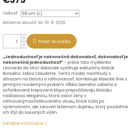
€375
Jednotková
Velkosť
cena:
Môžeme doručiť do:
10. 8. 2026
Pridať do košíka
„Jednoduchosť je nekonečná dokonalosť, dokonalosť je
nekonečná jednoduchosť”
- práve táto myšlienka
Leonarda da Vinci dokonale vystihuje exkluzívny klobúk
Borsalino Zebra Claudette. Tento model, navrhnutý s
dôrazom na čistotu a rafinovanosť, kombinuje klasické línie s
jemnými modernými prvkami. Hĺbka čierneho odtieňa a
sofistikovaná krepovaná klopa prepožičiavajú klobúku
nadčasovú eleganciu, ktorá osloví ženy s
rafinovanýmsofistikovaného vkusu, ktoré túžia po
výnimočnom, ale zároveň ležérnom doplnku, ktorý pozdvihne
ich štýl do luxusných výšin.
Detailné informácie