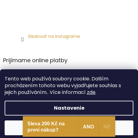
Sledovať na Instagrame
Prijímame online platby
Tento web používá soubory cookie. Dalším
procházením tohoto webu vyjadřujete souhlas s
jejich používáním.. Více informací
zde
.
Vytvoril Shoptet
Nastavenie
Copyright 2026
Carlsbad Hat Co.
. Všetky práva
Sleva 200 Kč na
Súhlasím
ANO
NE
vyhradené.
první nákup?