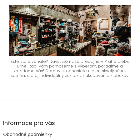
Ešte stále váhate? Navštívte naše predajne v Prahe alebo
Brne. Radi vám pomôžeme s výberom, poradíme a
zmeriame vás! Domov si odnesiete nielen skvelý kúsok
šatníka, ale aj individuálny zážitok z nakupovania klobúkov!
Z
á
p
ä
Informace pro vás
t
Obchodné podmienky
i