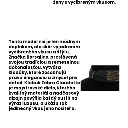
ženy s vycibreným vkusom.
Tento model nie je len módnym
doplnkom, ale skôr vyjadrením
vycibreného vkusu a štýlu.
Značka Borsalino, preslávená
svojou tradíciou a remeselnou
dokonalosťou, vytvára
klobúky, ktoré zosobňujú
pravú eleganciu a zmysel pre
detail. Klobúk Zebra Claudette
je majstrovské dielo, ktorého
kvalitný materiál a nadčasový
dizajn povýšia každý outfit na
výraz luxusu, a ukážu tak
jedinečný vkus jeho nositeľa.