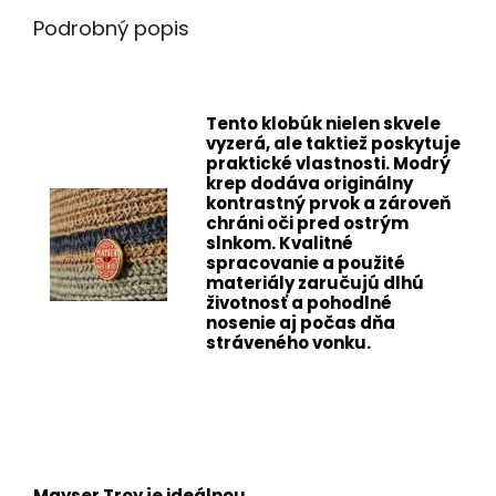
Podrobný popis
Tento klobúk nielen skvele
vyzerá, ale taktiež poskytuje
praktické vlastnosti. Modrý
krep dodáva originálny
kontrastný prvok a zároveň
chráni oči pred ostrým
slnkom. Kvalitné
spracovanie a použité
materiály zaručujú dlhú
životnosť a pohodlné
nosenie aj počas dňa
stráveného vonku.
Mayser Troy je ideálnou