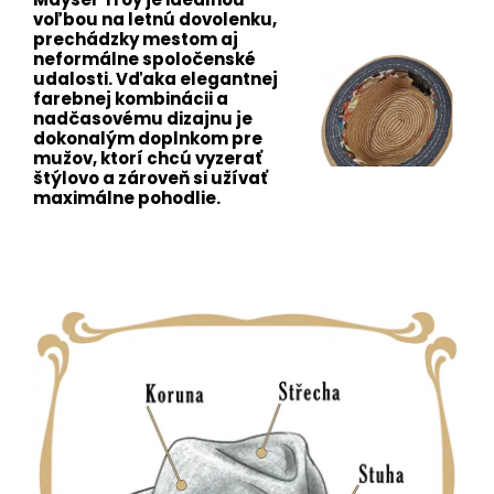
voľbou na letnú dovolenku,
prechádzky mestom aj
neformálne spoločenské
udalosti. Vďaka elegantnej
farebnej kombinácii a
nadčasovému dizajnu je
dokonalým doplnkom pre
mužov, ktorí chcú vyzerať
štýlovo a zároveň si užívať
maximálne pohodlie.