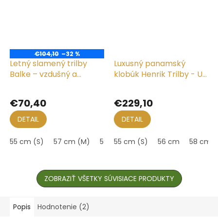
€104,10
–32 %
Letný slamený trilby
Luxusný panamský
Balke – vzdušný a
klobúk Henrik Trilby - UV
nekrčivý
faktor 80
€70,40
€229,10
DETAIL
DETAIL
55 cm (S)
57 cm (M)
59 cm (L)
55 cm (S)
61 cm (XL)
56 cm
58 cm
ZOBRAZIŤ VŠETKY SÚVISIACE PRODUKTY
Popis
Hodnotenie (2)