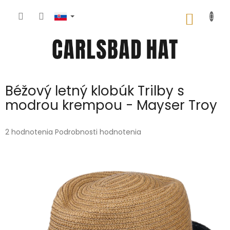
Prejsť
na
NÁKU
obsah
KOŠÍK
Béžový letný klobúk Trilby s
modrou krempou - Mayser Troy
Priemerné
2 hodnotenia
Podrobnosti hodnotenia
hodnotenie
produktu
je
5,0
z
5
hviezdičiek.