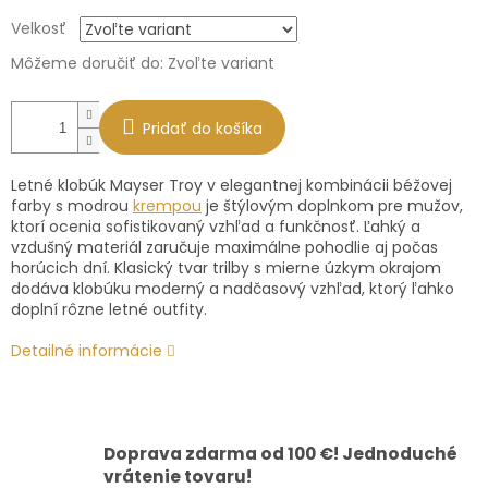
Jednotková
Velkosť
cena:
Môžeme doručiť do:
Zvoľte variant
Pridať do košíka
Letné klobúk Mayser Troy v elegantnej kombinácii béžovej
farby s modrou
krempou
je štýlovým doplnkom pre mužov,
ktorí ocenia sofistikovaný vzhľad a funkčnosť. Ľahký a
vzdušný materiál zaručuje maximálne pohodlie aj počas
horúcich dní. Klasický tvar trilby s mierne úzkym okrajom
dodáva klobúku moderný a nadčasový vzhľad, ktorý ľahko
doplní rôzne letné outfity.
Detailné informácie
Doprava zdarma od 100 €! Jednoduché
vrátenie tovaru!