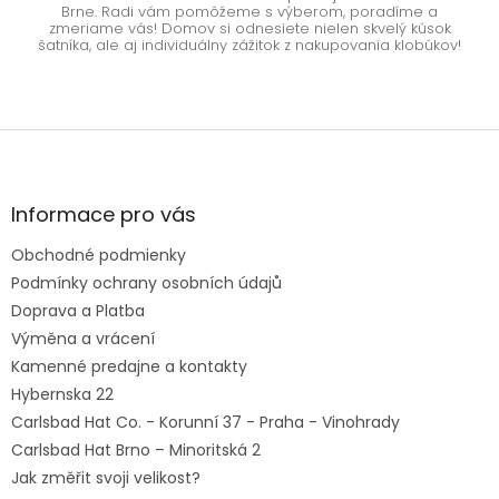
Brne. Radi vám pomôžeme s výberom, poradíme a
zmeriame vás! Domov si odnesiete nielen skvelý kúsok
šatníka, ale aj individuálny zážitok z nakupovania klobúkov!
Z
á
p
ä
Informace pro vás
t
Obchodné podmienky
i
e
Podmínky ochrany osobních údajů
Doprava a Platba
Výměna a vrácení
Kamenné predajne a kontakty
Hybernska 22
Carlsbad Hat Co. - Korunní 37 - Praha - Vinohrady
Carlsbad Hat Brno – Minoritská 2
Jak změřit svoji velikost?