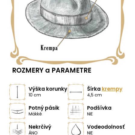
ROZMERY a PARAMETRE
Výška korunky
Šírka
krempy
10 cm
4,5 cm
Potný pásik
Podšívka
Mäkké
NIE
Nekrčivý
Vodeodolnosť
ÁNO
NIE