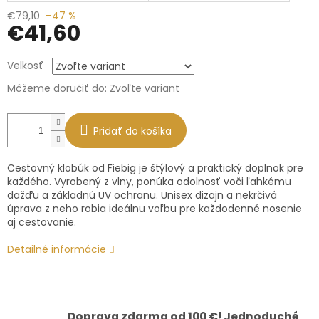
€79,10
–47 %
€41,60
Jednotková
Velkosť
cena:
Môžeme doručiť do:
Zvoľte variant
Pridať do košíka
Cestovný klobúk od Fiebig je štýlový a praktický doplnok pre
každého. Vyrobený z vlny, ponúka odolnosť voči ľahkému
dažďu a základnú UV ochranu. Unisex dizajn a nekrčivá
úprava z neho robia ideálnu voľbu pre každodenné nosenie
aj cestovanie.
Detailné informácie
Doprava zdarma od 100 €! Jednoduché