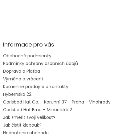
Je klobúk vhodný pre mužov aj ženy?
Z
á
p
ä
Informace pro vás
t
Obchodné podmienky
i
e
Podmínky ochrany osobních údajů
Doprava a Platba
Výměna a vrácení
Kamenné predajne a kontakty
Hybernska 22
Carlsbad Hat Co. - Korunní 37 - Praha - Vinohrady
Carlsbad Hat Brno – Minoritská 2
Jak změřit svoji velikost?
Jak čistit klobouk?
Hodnotenie obchodu