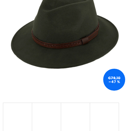
€79,10
–47 %