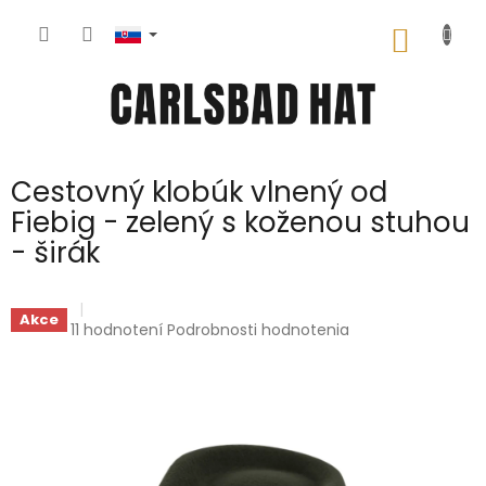
Prejsť
na
NÁKU
obsah
KOŠÍK
Cestovný klobúk vlnený od
Fiebig - zelený s koženou stuhou
- širák
Akce
Priemerné
11 hodnotení
Podrobnosti hodnotenia
hodnotenie
produktu
je
4,9
z
5
hviezdičiek.