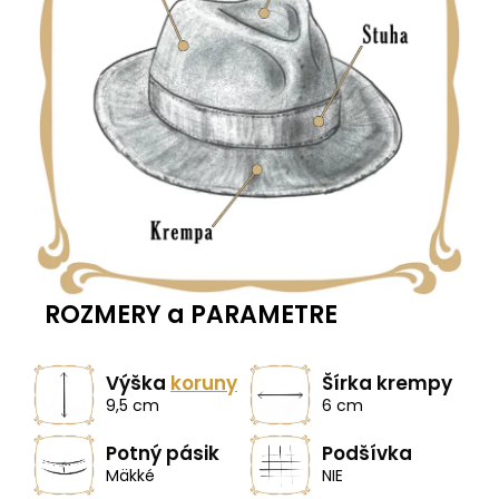
ROZMERY a PARAMETRE
Výška
koruny
Šírka krempy
9,5 cm
6 cm
Potný pásik
Podšívka
Mäkké
NIE