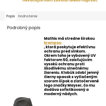
neváhajte nám zavolať alebo napísať.
Popis
Hodnotenie
Podrobný popis
Mathis má stredne širokou
krempou
, ktorá poskytuje efektívnu
ochranu pred slnkom.
Okrem toho je vybavený UV
faktorom 50, zaisťujúcim
vysokú ochranu proti
škodlivému slnečnému
žiareniu. Klobúk zdobí jemný
čierny opasok s vytlačeným
vzorom šípok a zlatočervené
logo značky Mayser, čo mu
dodáva sofistikovaný a
moderný nádych.