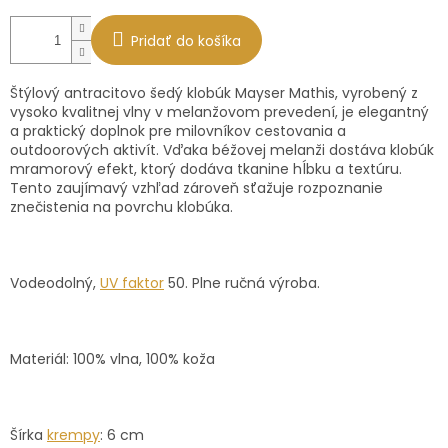
Pridať do košíka
Štýlový antracitovo šedý klobúk Mayser Mathis, vyrobený z
vysoko kvalitnej vlny v melanžovom prevedení, je elegantný
a praktický doplnok pre milovníkov cestovania a
outdoorových aktivít. Vďaka béžovej melanži dostáva klobúk
mramorový efekt, ktorý dodáva tkanine hĺbku a textúru.
Tento zaujímavý vzhľad zároveň sťažuje rozpoznanie
znečistenia na povrchu klobúka.
Vodeodolný,
UV faktor
50. Plne ručná výroba.
Materiál: 100% vlna, 100% koža
Šírka
krempy
: 6 cm