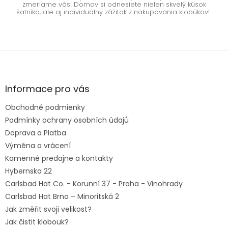
zmeriame vás! Domov si odnesiete nielen skvelý kúsok
šatníka, ale aj individuálny zážitok z nakupovania klobúkov!
Z
á
p
ä
Informace pro vás
t
Obchodné podmienky
i
e
Podmínky ochrany osobních údajů
Doprava a Platba
Výměna a vrácení
Kamenné predajne a kontakty
Hybernska 22
Carlsbad Hat Co. - Korunní 37 - Praha - Vinohrady
Carlsbad Hat Brno – Minoritská 2
Jak změřit svoji velikost?
Jak čistit klobouk?