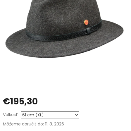
€195,30
Jednotková
Velkosť
cena:
Môžeme doručiť do:
11. 8. 2026