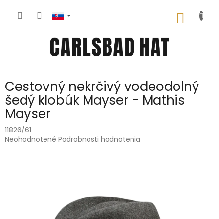
Prejsť
na
NÁKU
obsah
KOŠÍK
Cestovný nekrčivý vodeodolný
šedý klobúk Mayser - Mathis
Mayser
11826/61
Priemerné
Neohodnotené
Podrobnosti hodnotenia
hodnotenie
produktu
je
0,0
z
5
hviezdičiek.