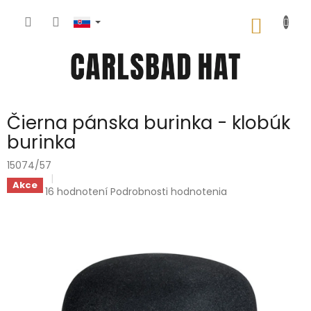
Prejsť
na
NÁKU
obsah
KOŠÍK
Čierna pánska burinka - klobúk
burinka
15074/57
Akce
Priemerné
16 hodnotení
Podrobnosti hodnotenia
hodnotenie
produktu
je
5,0
z
5
hviezdičiek.