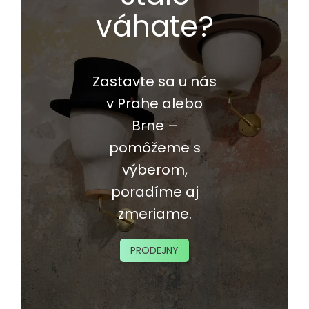
váhate?
Zastavte sa u nás
v Prahe alebo
Brne –
pomôžeme s
výberom,
poradíme aj
zmeriame.
PRODEJNY