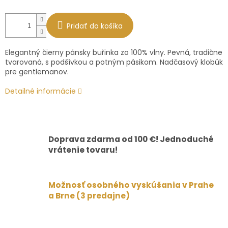
Pridať do košíka
Elegantný čierny pánsky buřinka zo 100% vlny. Pevná, tradične
tvarovaná, s podšívkou a potným pásikom. Nadčasový klobúk
pre gentlemanov.
Detailné informácie
Doprava zdarma od 100 €! Jednoduché
vrátenie tovaru!
Možnosť osobného vyskúšania v Prahe
a Brne (3 predajne)