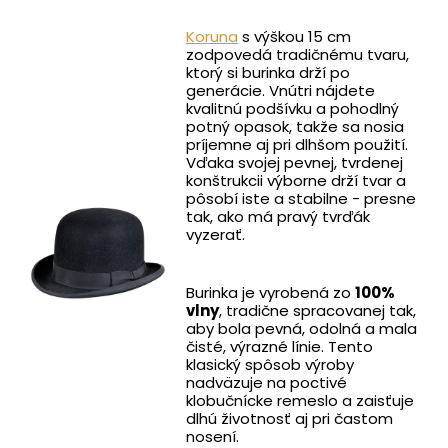
Koruna
s výškou 15 cm
zodpovedá tradičnému tvaru,
ktorý si burinka drží po
generácie. Vnútri nájdete
kvalitnú podšívku a pohodlný
potný opasok, takže sa nosia
príjemne aj pri dlhšom použití.
Vďaka svojej pevnej, tvrdenej
konštrukcii výborne drží tvar a
pôsobí iste a stabilne - presne
tak, ako má pravý tvrďák
vyzerať.
Burinka je vyrobená zo
100%
vlny
, tradične spracovanej tak,
aby bola pevná, odolná a mala
čisté, výrazné línie. Tento
klasický spôsob výroby
nadväzuje na poctivé
klobučnícke remeslo a zaisťuje
dlhú životnosť aj pri častom
nosení.