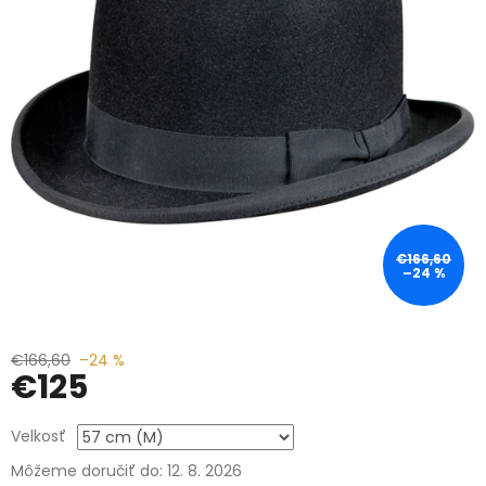
€166,60
–24 %
€166,60
–24 %
€125
Jednotková
Velkosť
cena:
Môžeme doručiť do:
12. 8. 2026