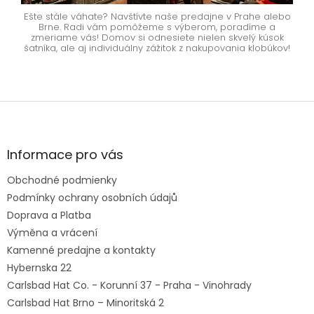
Ešte stále váhate? Navštívte naše predajne v Prahe alebo
Brne. Radi vám pomôžeme s výberom, poradíme a
zmeriame vás! Domov si odnesiete nielen skvelý kúsok
šatníka, ale aj individuálny zážitok z nakupovania klobúkov!
Z
á
p
ä
Informace pro vás
t
Obchodné podmienky
i
e
Podmínky ochrany osobních údajů
Doprava a Platba
Výměna a vrácení
Kamenné predajne a kontakty
Hybernska 22
Carlsbad Hat Co. - Korunní 37 - Praha - Vinohrady
Carlsbad Hat Brno – Minoritská 2