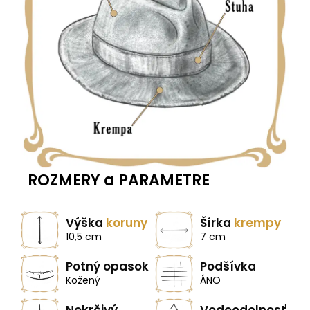
ROZMERY a PARAMETRE
Výška
koruny
Šírka
krempy
10,5 cm
7 cm
Potný opasok
Podšívka
Kožený
ÁNO