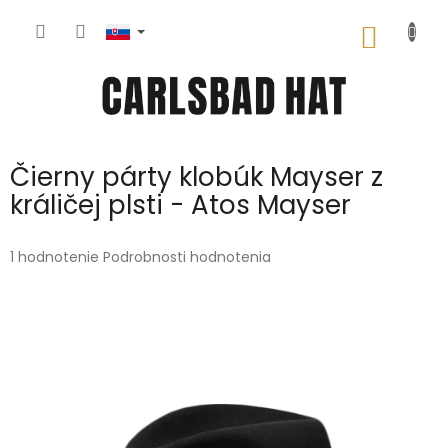
Prejsť
na
NÁKU
obsah
KOŠÍK
Čierny párty klobúk Mayser z
králičej plsti - Atos Mayser
Priemerné
1 hodnotenie
Podrobnosti hodnotenia
hodnotenie
produktu
je
5,0
z
5
hviezdičiek.