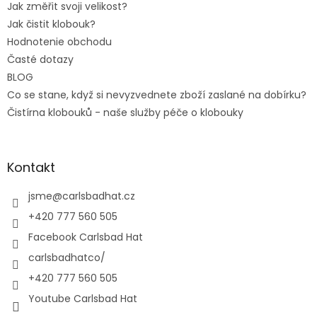
Jak změřit svoji velikost?
Jak čistit klobouk?
Hodnotenie obchodu
Časté dotazy
BLOG
Co se stane, když si nevyzvednete zboží zaslané na dobírku?
Čistírna klobouků - naše služby péče o klobouky
Kontakt
jsme
@
carlsbadhat.cz
+420 777 560 505
Facebook Carlsbad Hat
carlsbadhatco/
+420 777 560 505
Youtube Carlsbad Hat