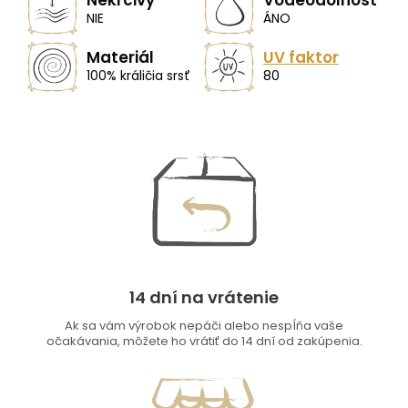
Nekrčivý
Vodeodolnosť
NIE
ÁNO
Materiál
UV faktor
100% králičia srsť
80
14 dní na vrátenie
Ak sa vám výrobok nepáči alebo nespĺňa vaše
očakávania, môžete ho vrátiť do 14 dní od zakúpenia.