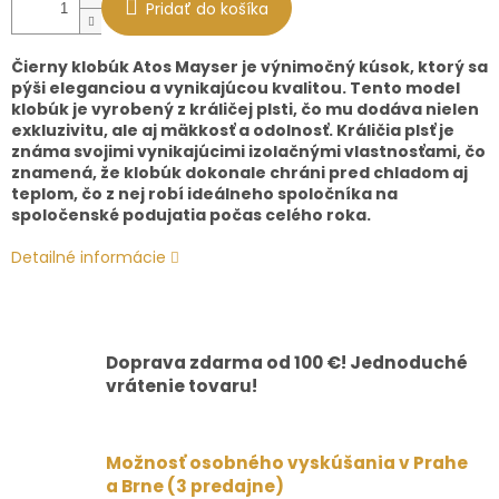
Pridať do košíka
Čierny klobúk Atos Mayser je výnimočný kúsok, ktorý sa
pýši eleganciou a vynikajúcou kvalitou. Tento model
klobúk je vyrobený z králičej plsti, čo mu dodáva nielen
exkluzivitu, ale aj mäkkosť a odolnosť. Králičia plsť je
známa svojimi vynikajúcimi izolačnými vlastnosťami, čo
znamená, že klobúk dokonale chráni pred chladom aj
teplom, čo z nej robí ideálneho spoločníka na
spoločenské podujatia počas celého roka.
Detailné informácie
Doprava zdarma od 100 €! Jednoduché
vrátenie tovaru!
Možnosť osobného vyskúšania v Prahe
a Brne (3 predajne)