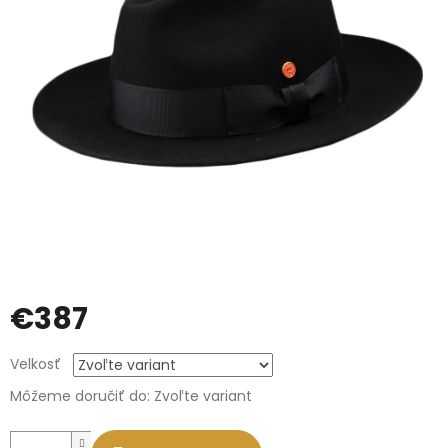
€387
Jednotková
Velkosť
cena:
Môžeme doručiť do:
Zvoľte variant