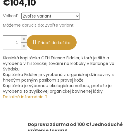
€104,10
Jednotková
Velkosť
cena:
Môžeme doručiť do:
Zvoľte variant
Pridať do košíka
Klasická kapitánka CTH Ericson Fiddler, ktorá je šitá a
vyrobená v historickej továrni na klobúky v Borlänge vo
Švédsku.
Kapitánka Fiddler je vyrobená z organickej džínsoviny s
hnedým potným pásikom z pravej kože.
Kapitánka je výbornou ekologickou voľbou, pretože je
vyrobená zo zvyškovej organickej bavlnenej látky.
Detailné informácie
Doprava zdarma od 100 €! Jednoduché
vrátenie tovaru!