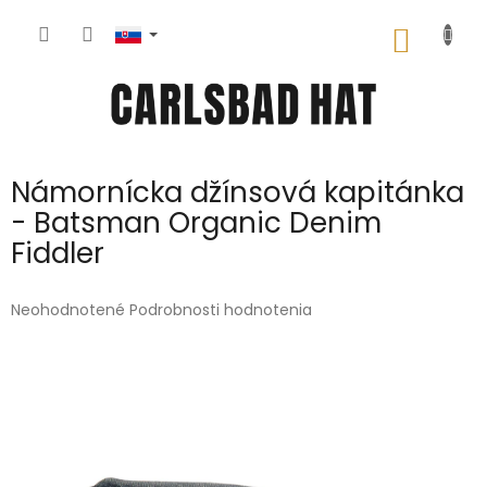
Prejsť
na
NÁKU
obsah
KOŠÍK
Námornícka džínsová kapitánka
- Batsman Organic Denim
Fiddler
Priemerné
Neohodnotené
Podrobnosti hodnotenia
hodnotenie
produktu
je
0,0
z
5
hviezdičiek.