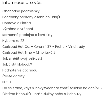
ä
Informace pro vás
t
Obchodné podmienky
i
e
Podmínky ochrany osobních údajů
Doprava a Platba
Výměna a vrácení
Kamenné predajne a kontakty
Hybernska 22
Carlsbad Hat Co. - Korunní 37 - Praha - Vinohrady
Carlsbad Hat Brno – Minoritská 2
Jak změřit svoji velikost?
Jak čistit klobouk?
Hodnotenie obchodu
Časté dotazy
BLOG
Co se stane, když si nevyzvednete zboží zaslané na dobírku?
Čistírna klobouků - naše služby péče o klobouky