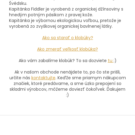
Švédsku.
Kapitánka Fiddler je vyrobená z organickej džínsoviny s
hnedým potným pásikom z pravej kože.
Kapitánka je výbornou ekologickou voľbou, pretože je
vyrobená zo zvyškovej organickej bavlnenej látky.
Ako sa starať o klobúky?
Ako zmerať veľkosť klobúka?
Ako vám zabalíme klobúk? To sa dozviete
tu
:)
Ak v našom obchode nenájdete to, po čo ste prišli,
určite nás
kontaktujte
. Keďže sme priamym nákupcom
značiek, ktoré predávame, a sme úzko prepojení so
skladmi výrobcov, môžeme doviezť čokoľvek. Ďakujem
:)
Z
á
p