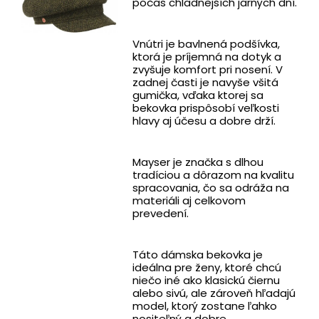
počas chladnejších jarných dní.
Vnútri je bavlnená podšívka,
ktorá je príjemná na dotyk a
zvyšuje komfort pri nosení. V
zadnej časti je navyše všitá
gumička, vďaka ktorej sa
bekovka prispôsobí veľkosti
hlavy aj účesu a dobre drží.
Mayser je značka s dlhou
tradíciou a dôrazom na kvalitu
spracovania, čo sa odráža na
materiáli aj celkovom
prevedení.
Táto dámska bekovka je
ideálna pre ženy, ktoré chcú
niečo iné ako klasickú čiernu
alebo sivú, ale zároveň hľadajú
model, ktorý zostane ľahko
nositeľný a dobre