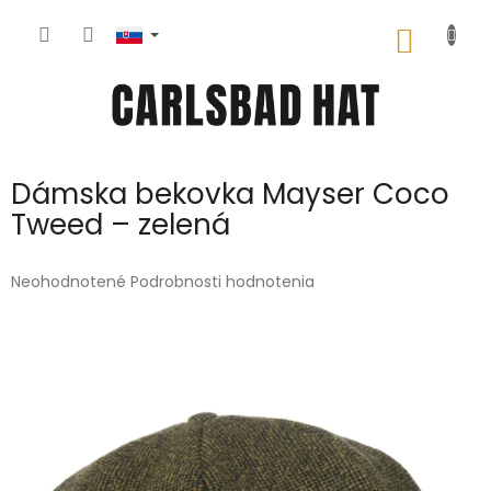
Prejsť
na
NÁKU
obsah
KOŠÍK
Dámska bekovka Mayser Coco
Tweed – zelená
Priemerné
Neohodnotené
Podrobnosti hodnotenia
hodnotenie
produktu
je
0,0
z
5
hviezdičiek.