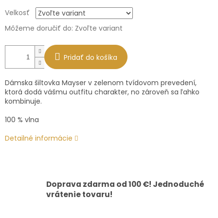
Jednotková
Velkosť
cena:
Môžeme doručiť do:
Zvoľte variant
Pridať do košíka
Dámska šiltovka Mayser v zelenom tvídovom prevedení,
ktorá dodá vášmu outfitu charakter, no zároveň sa ľahko
kombinuje.
100 % vlna
Detailné informácie
Doprava zdarma od 100 €! Jednoduché
vrátenie tovaru!