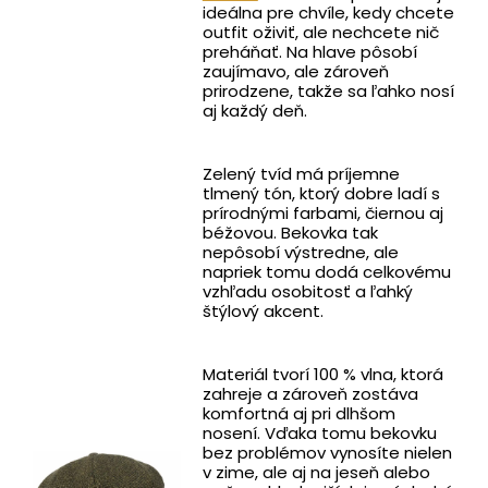
ideálna pre chvíle, kedy chcete
outfit oživiť, ale nechcete nič
preháňať. Na hlave pôsobí
zaujímavo, ale zároveň
prirodzene, takže sa ľahko nosí
aj každý deň.
Zelený tvíd má príjemne
tlmený tón, ktorý dobre ladí s
prírodnými farbami, čiernou aj
béžovou. Bekovka tak
nepôsobí výstredne, ale
napriek tomu dodá celkovému
vzhľadu osobitosť a ľahký
štýlový akcent.
Materiál tvorí 100 % vlna, ktorá
zahreje a zároveň zostáva
komfortná aj pri dlhšom
nosení. Vďaka tomu bekovku
bez problémov vynosíte nielen
v zime, ale aj na jeseň alebo