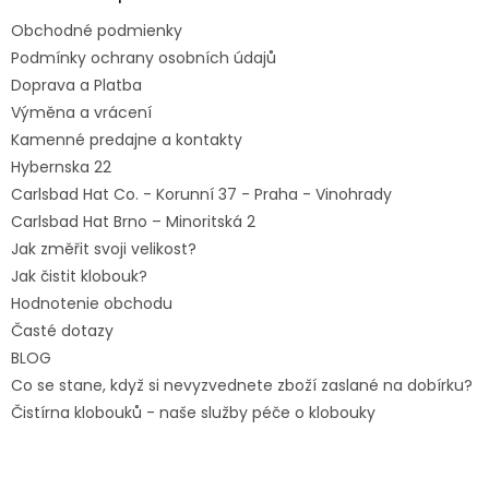
t
Obchodné podmienky
i
e
Podmínky ochrany osobních údajů
Doprava a Platba
Výměna a vrácení
Kamenné predajne a kontakty
Hybernska 22
Carlsbad Hat Co. - Korunní 37 - Praha - Vinohrady
Carlsbad Hat Brno – Minoritská 2
Jak změřit svoji velikost?
Jak čistit klobouk?
Hodnotenie obchodu
Časté dotazy
BLOG
Co se stane, když si nevyzvednete zboží zaslané na dobírku?
Čistírna klobouků - naše služby péče o klobouky