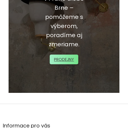
Brne –
pomôžeme s
výberom,
poradíme aj
zmeriame.
PRODEJNY
Z
á
p
ä
Informace pro vás