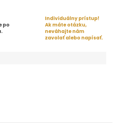
Individuálny prístup!
e po
Ak máte otázku,
.
neváhajte nám
zavolať alebo napísať.