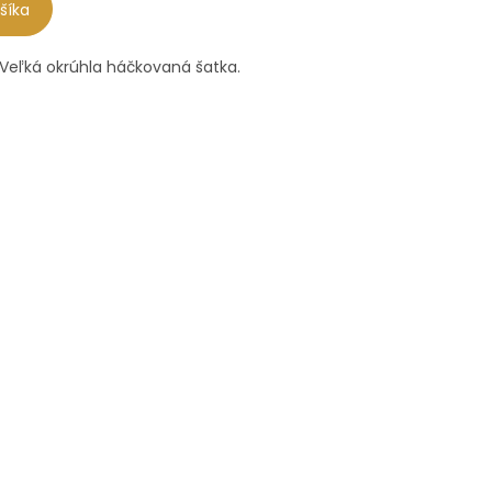
šíka
 Veľká okrúhla háčkovaná šatka.