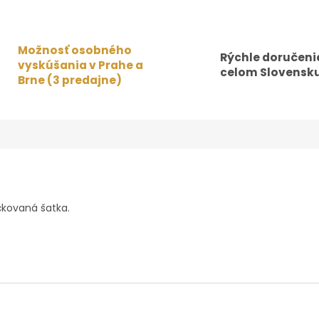
Možnosť osobného
Rýchle doručeni
vyskúšania v Prahe a
celom Slovensku
Brne (3 predajne)
čkovaná šatka.