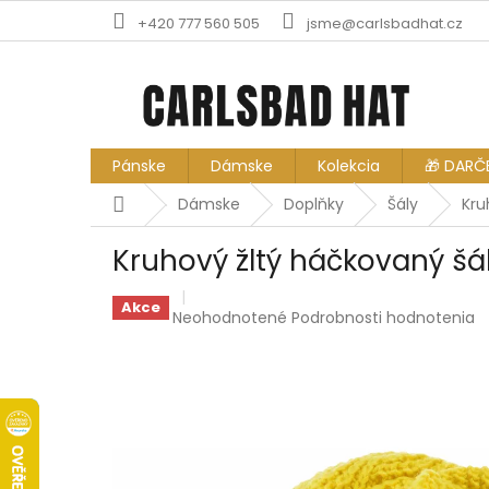
Prejsť
+420 777 560 505
jsme@carlsbadhat.cz
na
obsah
Pánske
Dámske
Kolekcia
🎁 DARČ
Domov
Dámske
Doplňky
Šály
Kru
Kruhový žltý háčkovaný šá
Akce
Priemerné
Neohodnotené
Podrobnosti hodnotenia
hodnotenie
produktu
je
0,0
z
5
hviezdičiek.