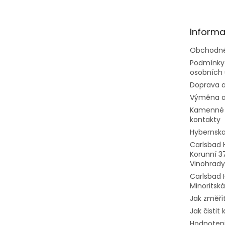
p
ä
t
Informa
i
e
Obchodné
Podmínky
osobních 
Doprava a
Výměna a
Kamenné 
kontakty
Hybernska
Carlsbad 
Korunní 3
Vinohrady
Carlsbad 
Minoritská
Jak změřit
Jak čistit
Hodnoten