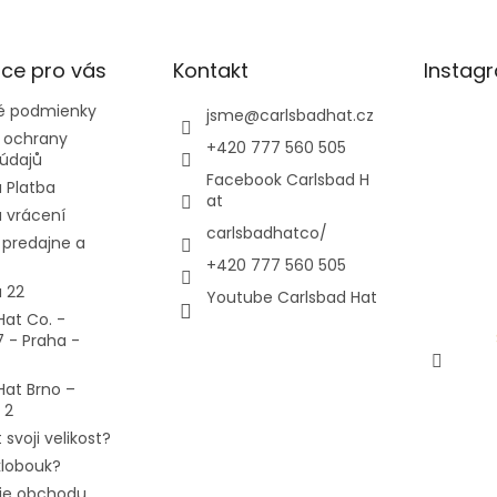
ce pro vás
Kontakt
Instag
 podmienky
jsme
@
carlsbadhat.cz
 ochrany
+420 777 560 505
údajů
Facebook Carlsbad H
 Platba
at
 vrácení
carlsbadhatco/
predajne a
+420 777 560 505
 22
Youtube Carlsbad Hat
Hat Co. -
7 - Praha -
Hat Brno –
 2
 svoji velikost?
 klobouk?
ie obchodu