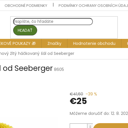
OBCHODNÉ PODMIENKY
PODMÍNKY OCHRANY OSOBNÍCH ÚDA
HĽADAŤ
EKOVÉ POUKAZY 🎁
Značky
Hodnotenie obchodu
hový žltý háčkovaný šál od Seeberger
l od Seeberger
8605
€41,60
–39 %
€25
Jednotková
Môžeme doručiť do:
12. 8. 20
cena: