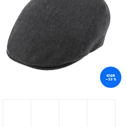
€125
–33 %