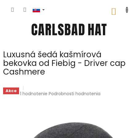
Prejsť
na
NÁKU
obsah
KOŠÍK
Luxusná šedá kašmírová
bekovka od Fiebig - Driver cap
Cashmere
Akce
Priemerné
1 hodnotenie
Podrobnosti hodnotenia
hodnotenie
produktu
je
5,0
z
5
hviezdičiek.