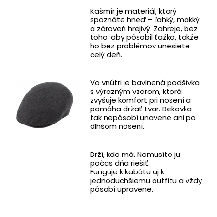
Kašmír je materiál, ktorý
spoznáte hneď – ľahký, mäkký
a zároveň hrejivý. Zahreje, bez
toho, aby pôsobil ťažko, takže
ho bez problémov unesiete
celý deň.
Vo vnútri je bavlnená podšívka
s výrazným vzorom, ktorá
zvyšuje komfort pri nosení a
pomáha držať tvar. Bekovka
tak nepôsobí unavene ani po
dlhšom nosení.
Drží, kde má. Nemusíte ju
počas dňa riešiť.
Funguje k kabátu aj k
jednoduchšiemu outfitu a vždy
pôsobí upravene.