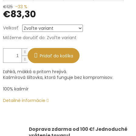
€125
–33 %
€83,30
Jednotková
Velkosť
cena:
Môžeme doručiť do:
Zvoľte variant
Pridať do košíka
Ľahká, mäkká a pritom hrejivá.
Kašmírová šiltovka, ktorá funguje bez kompromisov.
100% kašmír
Detailné informácie
Doprava zdarma od 100 €! Jednoduché
vrátenie tovaru!