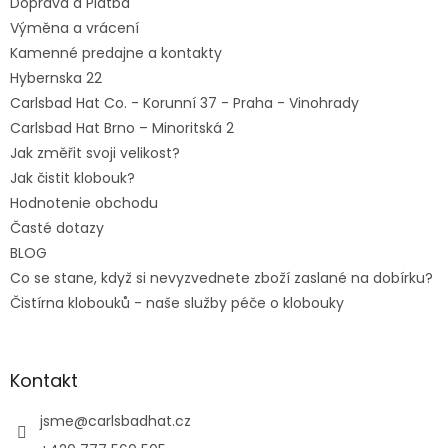
Doprava a Platba
Výměna a vrácení
Kamenné predajne a kontakty
Hybernska 22
Carlsbad Hat Co. - Korunní 37 - Praha - Vinohrady
Carlsbad Hat Brno – Minoritská 2
Jak změřit svoji velikost?
Jak čistit klobouk?
Hodnotenie obchodu
Časté dotazy
BLOG
Co se stane, když si nevyzvednete zboží zaslané na dobírku?
Čistírna klobouků - naše služby péče o klobouky
Kontakt
jsme
@
carlsbadhat.cz