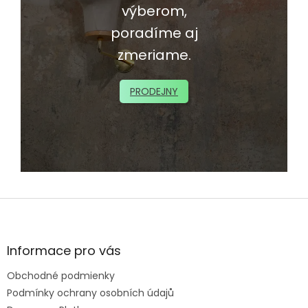
výberom,
poradíme aj
zmeriame.
PRODEJNY
Z
á
p
ä
Informace pro vás
t
Obchodné podmienky
i
e
Podmínky ochrany osobních údajů