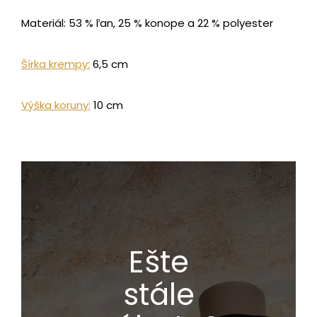
Materiál: 53 % ľan, 25 % konope a 22 % polyester
Šírka krempy:
6,5 cm
Výška koruny:
10 cm
Ešte
stále