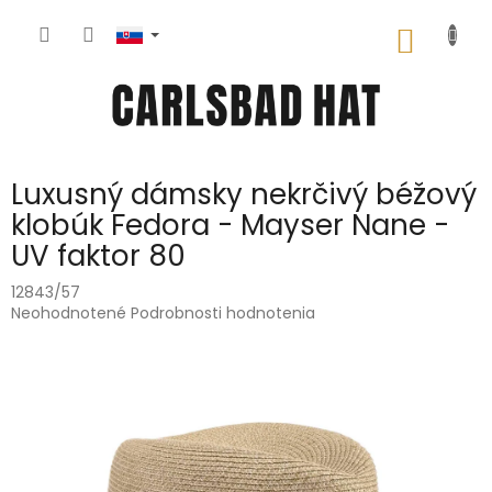
Prejsť
na
NÁKU
obsah
KOŠÍK
Luxusný dámsky nekrčivý béžový
klobúk Fedora - Mayser Nane -
UV faktor 80
12843/57
Priemerné
Neohodnotené
Podrobnosti hodnotenia
hodnotenie
produktu
je
0,0
z
5
hviezdičiek.