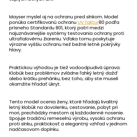
Mayser myslel aj na ochranu pred slnkom. Model
ponúka certifikovanú ochranu
UV faktor
80 podľa
prísneho Standardu 801, ktorý patrí medzi
najuznávanejšie systémy testovania ochrany proti
ultrafialovému žiareniu. Vďaka tomu poskytuje
výrazne vyššiu ochranu než bežné letné pokrývky
hlavy.
Praktickou výhodou je tiež vodoodpudivá úprava.
Klobúk bez problémov zvládne ľahký letný dažď
alebo krátku prehánku, bez toho, aby ste museli
okamžite hľadať úkryt.
Tento model ocenia ženy, ktoré hľadajú kvalitný
letný klobúk na dovolenku, cestovanie, pobyt pri
mori, prechádzky mestom aj každodenné nosenie.
Spojuje tradičnú remeselnú výrobu, vysokú ochranu
proti slnku, praktickosť a elegantný vzhľad v jednom
nadčasovom doplnku.