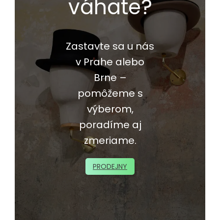
váhate?
Zastavte sa u nás
v Prahe alebo
Brne –
pomôžeme s
výberom,
poradíme aj
zmeriame.
PRODEJNY