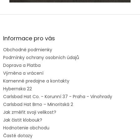
Z
á
p
ä
Informace pro vás
t
Obchodné podmienky
i
e
Podmínky ochrany osobních údajů
Doprava a Platba
Výměna a vrácení
Kamenné predajne a kontakty
Hybernska 22
Carlsbad Hat Co. - Korunní 37 - Praha - Vinohrady
Carlsbad Hat Brno – Minoritská 2
Jak změřit svoji velikost?
Jak čistit klobouk?
Hodnotenie obchodu
Časté dotazy