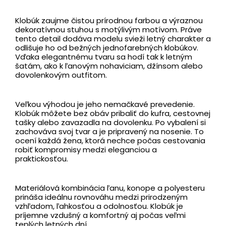
Klobúk zaujme čistou prírodnou farbou a výraznou
dekoratívnou stuhou s motýlivým motívom. Práve
tento detail dodáva modelu svieži letný charakter a
odlišuje ho od bežných jednofarebných klobúkov.
Vďaka elegantnému tvaru sa hodí tak k letným
šatám, ako k ľanovým nohaviciam, džínsom alebo
dovolenkovým outfitom.
Veľkou výhodou je jeho nemačkavé prevedenie.
Klobúk môžete bez obáv pribaliť do kufra, cestovnej
tašky alebo zavazadla na dovolenku. Po vybalení si
zachováva svoj tvar a je pripravený na nosenie. To
ocení každá žena, ktorá nechce počas cestovania
robiť kompromisy medzi eleganciou a
praktickosťou.
Materiálová kombinácia ľanu, konope a polyesteru
prináša ideálnu rovnováhu medzi prirodzeným
vzhľadom, ľahkosťou a odolnosťou. Klobúk je
príjemne vzdušný a komfortný aj počas veľmi
teplých letných dní.