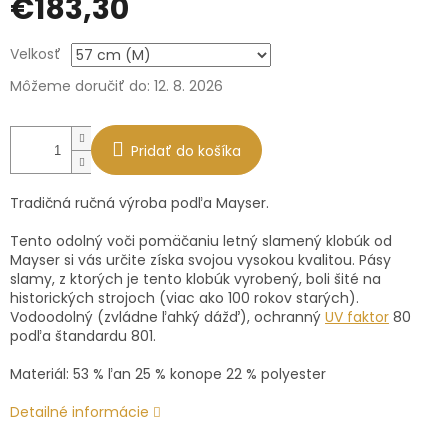
€183,30
Jednotková
Velkosť
cena:
Môžeme doručiť do:
12. 8. 2026
Pridať do košíka
Tradičná ručná výroba podľa Mayser.
Tento odolný voči pomäčaniu letný slamený klobúk od
Mayser si vás určite získa svojou vysokou kvalitou. Pásy
slamy, z ktorých je tento klobúk vyrobený, boli šité na
historických strojoch (viac ako 100 rokov starých).
Vodoodolný (zvládne ľahký dážď), ochranný
UV faktor
80
podľa štandardu 801.
Materiál: 53 % ľan 25 % konope 22 % polyester
Detailné informácie