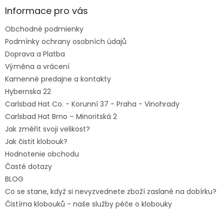
ä
Informace pro vás
t
Obchodné podmienky
i
e
Podmínky ochrany osobních údajů
Doprava a Platba
Výměna a vrácení
Kamenné predajne a kontakty
Hybernska 22
Carlsbad Hat Co. - Korunní 37 - Praha - Vinohrady
Carlsbad Hat Brno – Minoritská 2
Jak změřit svoji velikost?
Jak čistit klobouk?
Hodnotenie obchodu
Časté dotazy
BLOG
Co se stane, když si nevyzvednete zboží zaslané na dobírku?
Čistírna klobouků - naše služby péče o klobouky