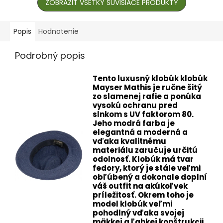
ZOBRAZIŤ VŠETKY SÚVISIACE PRODUKTY
Popis
Hodnotenie
Podrobný popis
Tento luxusný klobúk klobúk
Mayser Mathis je ručne šitý
zo slamenej rafie a ponúka
vysokú ochranu pred
slnkom s UV faktorom 80.
Jeho modrá farba je
elegantná a moderná a
vďaka kvalitnému
materiálu zaručuje určitú
odolnosť. Klobúk má tvar
fedory, ktorý je stále veľmi
obľúbený a dokonale doplní
váš outfit na akúkoľvek
príležitosť. Okrem toho je
model klobúk veľmi
pohodlný vďaka svojej
mäkkej a ľahkej konštrukcii.