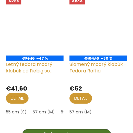
Akce
Akce
€79,10
–47 %
€104,10
–50 %
Letný fedora modrý
Slamený modrý klobúk -
klobúk od Fiebig so
Fedora Raffia
stuhou - Traveller
Priemerné
Priemerné
hodnotenie
hodnotenie
€41,60
€52
produktu
produktu
je
je
DETAIL
DETAIL
5,0
5,0
z
z
55 cm (S)
57 cm (M)
59 cm (L)
57 cm (M)
5
5
hviezdičiek.
hviezdičiek.