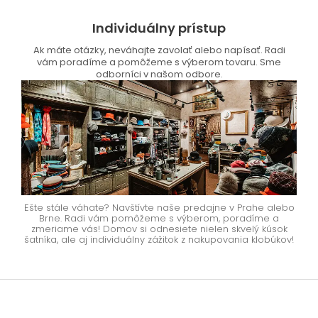
Individuálny prístup
Ak máte otázky, neváhajte zavolať alebo napísať. Radi
vám poradíme a pomôžeme s výberom tovaru. Sme
odborníci v našom odbore.
Ešte stále váhate? Navštívte naše predajne v Prahe alebo
Brne. Radi vám pomôžeme s výberom, poradíme a
zmeriame vás! Domov si odnesiete nielen skvelý kúsok
šatníka, ale aj individuálny zážitok z nakupovania klobúkov!
Z
á
p