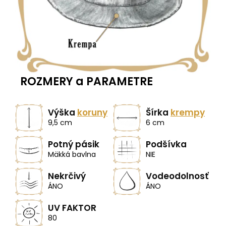
ROZMERY a PARAMETRE
Výška
koruny
Šírka
krempy
9,5 cm
6 cm
Potný pásik
Podšívka
Mäkká bavlna
NIE
Nekrčivý
Vodeodolnosť
ÁNO
ÁNO
UV FAKTOR
80