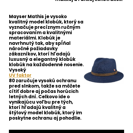
Mayser Mathis je vysoko
kvalitný model klobúk, ktorý sa
vyznačuje precíznym ručným
spracovaním a kvalitnými
materiálmi. Klobúk je
navrhnutý tak, aby spĺňal
náročné požiadavky
zákazníkov, ktorí hľadajú
luxusný a elegantný klobúk
klobúk na každodenné nosenie.
Vysoký
UV faktor
80 zaručuje vysokú ochranu
pred slnkom, takže sa môžete
cítiť dobre aj počas horúcich
letných dní. Celkovo ide o
vynikajúcu voľbu pre tých,
ktorí hľadajú kvalitný a
štýlový model klobúk, ktorý im
poskytne ochranu aj pohodlie.