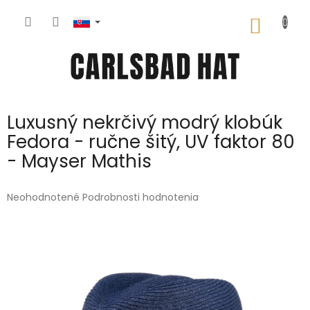
Prejsť
na
NÁKU
obsah
KOŠÍK
Luxusný nekrčivý modrý klobúk
Fedora - ručne šitý, UV faktor 80
- Mayser Mathis
Priemerné
Neohodnotené
Podrobnosti hodnotenia
hodnotenie
produktu
je
0,0
z
5
hviezdičiek.