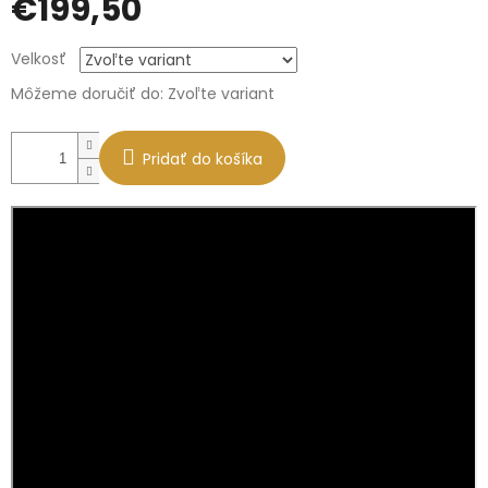
€199,50
Jednotková
Velkosť
cena:
Môžeme doručiť do:
Zvoľte variant
Pridať do košíka