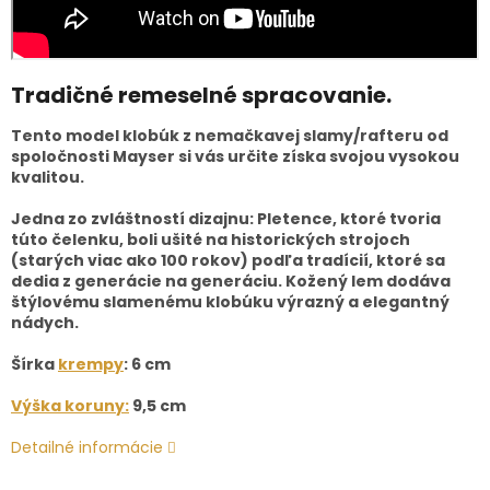
Tradičné remeselné spracovanie.
Tento model klobúk z nemačkavej slamy/rafteru od
spoločnosti Mayser si vás určite získa svojou vysokou
kvalitou.
Jedna zo zvláštností dizajnu: Pletence, ktoré tvoria
túto čelenku, boli ušité na historických strojoch
(starých viac ako 100 rokov) podľa tradícií, ktoré sa
dedia z generácie na generáciu. Kožený lem dodáva
štýlovému slamenému klobúku výrazný a elegantný
nádych.
Šírka
krempy
: 6 cm
Výška koruny:
9,5 cm
Detailné informácie