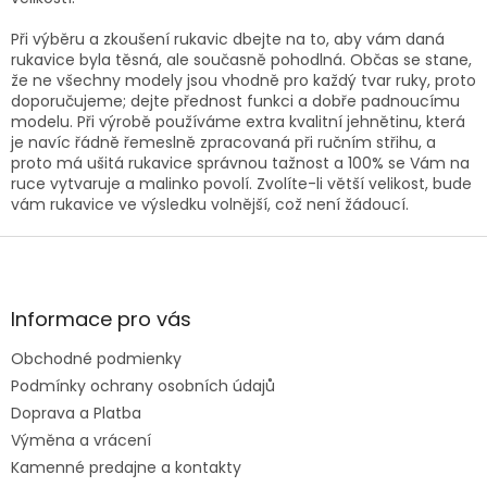
Při výběru a zkoušení rukavic dbejte na to, aby vám daná
rukavice byla těsná, ale současně pohodlná. Občas se stane,
že ne všechny modely jsou vhodně pro každý tvar ruky, proto
doporučujeme; dejte přednost funkci a dobře padnoucímu
modelu. Při výrobě používáme extra kvalitní jehnětinu, která
je navíc řádně řemeslně zpracovaná při ručním střihu, a
proto má ušitá rukavice správnou tažnost a 100% se Vám na
ruce vytvaruje a malinko povolí. Zvolíte-li větší velikost, bude
vám rukavice ve výsledku volnější, což není žádoucí.
Z
á
p
ä
Informace pro vás
t
Obchodné podmienky
i
e
Podmínky ochrany osobních údajů
Doprava a Platba
Výměna a vrácení
Kamenné predajne a kontakty