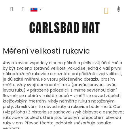
Prejsť
na
NÁKU
obsah
KOŠÍK
Měření velikosti rukavic
Aby rukavice vypadaly dlouho pěkně a plnily svůj účel, měla
by být zvolena správná velikost. Pokud se jedná o Váš první
nákup kožené rukavice a neznáte ani přibližně svoji velikost,
je důležité měření. Po vzoru přiloženého obrázku prosím
měřte vždy svoji dominantní ruku (praváci pravou, leváci
levou ruku) v přirozené poloze čili s mírně sevřenou dlaní.
Rozměr se nabírá v místě kloubů – změří se obvod zápěstí
krejčovským metrem. Nikdy neměřte ruku s nataženými
prsty, zkreslí vám to obvod ruky a rukavice bude malá. Obr.
(viz příloha) Z historie se zachoval zvyk číslovat a označovat
rukavice v coulech, které jsou prostým přepočtem obvodu
ruky v cm. Převod těchto jednotek znázorňuje tabulka
velikostí.