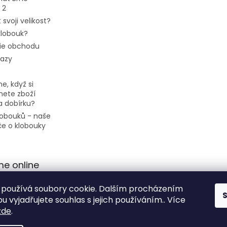
 2
 svoji velikost?
 klobouk?
ie obchodu
tazy
e, když si
ete zboží
a dobírku?
klobouků - naše
če o klobouky
me online
používá soubory cookie. Dalším procházením
 vyjadřujete souhlas s jejich používáním.. Více
zde
.