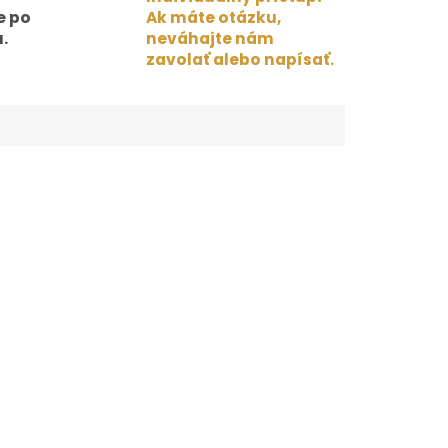
e po
Ak máte otázku,
.
neváhajte nám
zavolať alebo napísať.
pnosťou absorbovať vlhkosť, takže táto čiapka
ý materiál je priedušný a umožňuje pokožke