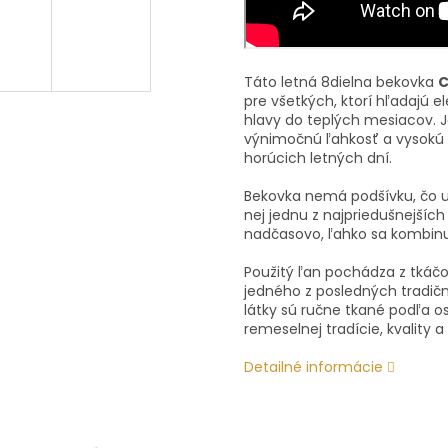
Táto letná 8dielna bekovka
C
pre všetkých, ktorí hľadajú
hlavy do teplých mesiacov. 
výnimočnú ľahkosť a vysokú p
horúcich letných dní.
Bekovka nemá podšívku, čo u
nej jednu z najpriedušnejších
nadčasovo, ľahko sa kombinu
Použitý ľan pochádza z tká
jedného z posledných tradič
látky sú ručne tkané podľa 
remeselnej tradície, kvality 
Detailné informácie