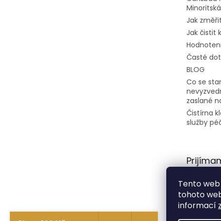
Minoritská
Jak změřit
Jak čistit
Hodnoten
Časté do
BLOG
Co se stan
nevyzvedn
zaslané n
Čistírna 
služby pé
Prijíma
platby
Tento web 
tohoto webu
informací