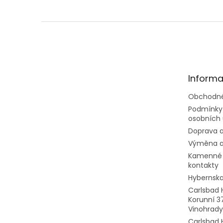
Z
á
p
ä
t
Informa
i
e
Obchodné
Podmínky
osobních 
Doprava a
Výměna a
Kamenné 
kontakty
Hybernska
Carlsbad 
Korunní 3
Vinohrady
Carlsbad 