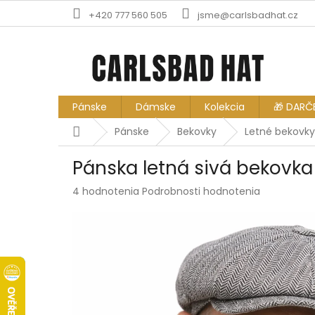
Prejsť
+420 777 560 505
jsme@carlsbadhat.cz
na
obsah
Pánske
Dámske
Kolekcia
🎁 DARČ
Domov
Pánske
Bekovky
Letné bekovky
Pánska letná sivá bekovka
Priemerné
4 hodnotenia
Podrobnosti hodnotenia
hodnotenie
produktu
je
5,0
z
5
hviezdičiek.