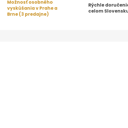
Možnosť osobného
Rýchle doručeni
vyskúšania v Prahe a
celom Slovensku
Brne (3 predajne)
Ľan je známy svojou odolnosťou a scho
je ideálnou voľbou na letné dni. Ľanov