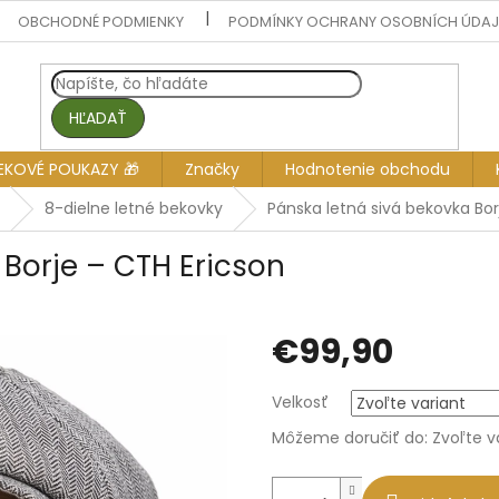
OBCHODNÉ PODMIENKY
PODMÍNKY OCHRANY OSOBNÍCH ÚDA
HĽADAŤ
EKOVÉ POUKAZY 🎁
Značky
Hodnotenie obchodu
8-dielne letné bekovky
Pánska letná sivá bekovka Bor
 Borje – CTH Ericson
€99,90
Jednotková
Velkosť
cena:
Môžeme doručiť do:
Zvoľte v