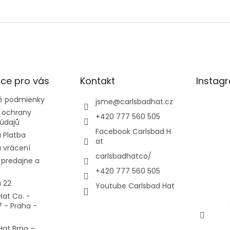
ce pro vás
Kontakt
Instag
 podmienky
jsme
@
carlsbadhat.cz
 ochrany
+420 777 560 505
údajů
Facebook Carlsbad H
 Platba
at
 vrácení
carlsbadhatco/
predajne a
+420 777 560 505
 22
Youtube Carlsbad Hat
Hat Co. -
7 - Praha -
Hat Brno –