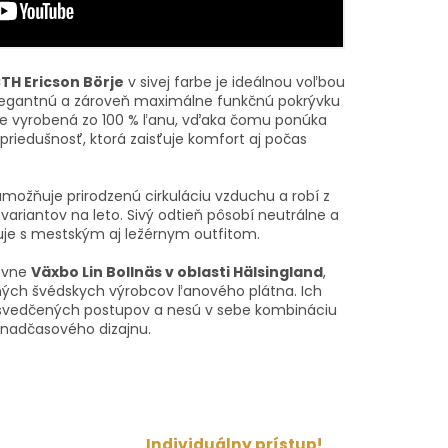
TH Ericson Börje
v sivej farbe je ideálnou voľbou
 elegantnú a zároveň maximálne funkčnú pokrývku
Je vyrobená zo 100 % ľanu, vďaka čomu ponúka
riedušnosť, ktorá zaisťuje komfort aj počas
možňuje prirodzenú cirkuláciu vzduchu a robí z
 variantov na leto. Sivý odtieň pôsobí neutrálne a
je s mestským aj ležérnym outfitom.
čovne
Växbo Lin Bollnäs v oblasti Hälsingland
,
ných švédskych výrobcov ľanového plátna. Ich
osvedčených postupov a nesú v sebe kombináciu
a nadčasového dizajnu.
Individuálny prístup!