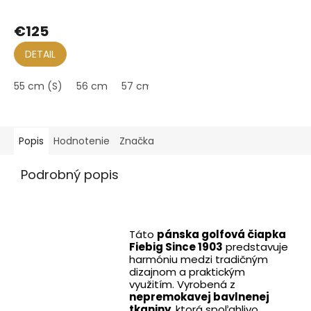
€125
DETAIL
55 cm (S)
56 cm
57 cm (M)
60 cm
61 cm (XL)
Popis
Hodnotenie
Značka
Podrobný popis
Táto
pánska golfová čiapka
Fiebig Since 1903
predstavuje
harmóniu medzi tradičným
dizajnom a praktickým
využitím. Vyrobená z
nepremokavej bavlnenej
tkaniny
, ktorá spoľahlivo