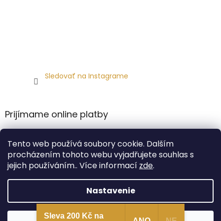
Sledovať na Instagrame
Prijímame online platby
Tento web používá soubory cookie. Dalším
procházením tohoto webu vyjadřujete souhlas s
jejich používáním.. Více informací
zde
.
Vytvoril Shoptet Premium
Nastavenie
Copyright 2026
Carlsbad Hat Co.
. Všetky práva
Sleva 200 Kč na
ANO
NE