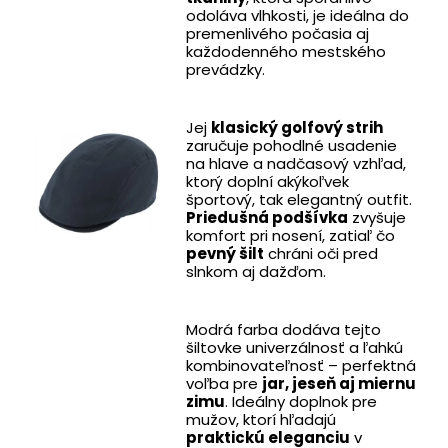
odoláva vlhkosti, je ideálna do
premenlivého počasia aj
každodenného mestského
prevádzky.
Jej
klasický golfový strih
zaručuje pohodlné usadenie
na hlave a nadčasový vzhľad,
ktorý doplní akýkoľvek
športový, tak elegantný outfit.
Priedušná podšívka
zvyšuje
komfort pri nosení, zatiaľ čo
pevný šilt
chráni oči pred
slnkom aj dažďom.
Modrá farba dodáva tejto
šiltovke univerzálnosť a ľahkú
kombinovateľnosť – perfektná
voľba pre
jar, jeseň aj miernu
zimu
. Ideálny doplnok pre
mužov, ktorí hľadajú
praktickú eleganciu
v