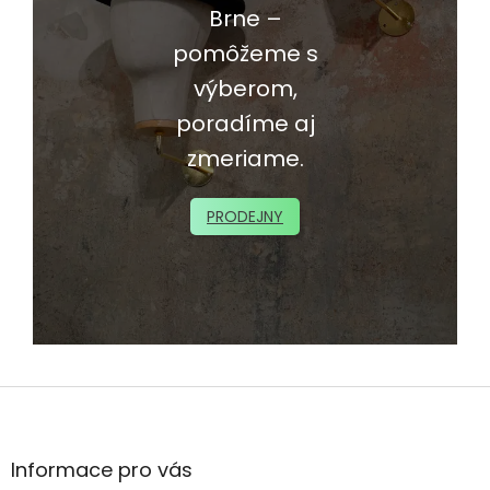
Brne –
pomôžeme s
výberom,
poradíme aj
zmeriame.
PRODEJNY
Z
á
p
ä
Informace pro vás