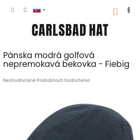
Prejsť
na
NÁKU
obsah
KOŠÍK
Pánska modrá golfová
nepremokavá bekovka - Fiebig
Priemerné
Neohodnotené
Podrobnosti hodnotenia
hodnotenie
produktu
je
0,0
z
5
hviezdičiek.