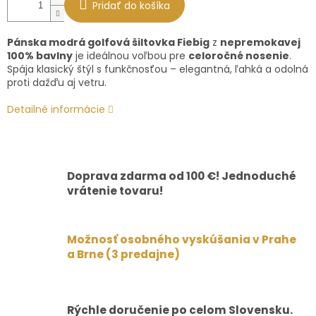
Pridať do košíka
Pánska modrá golfová šiltovka Fiebig
z
nepremokavej
100% bavlny
je ideálnou voľbou pre
celoročné nosenie
.
Spája klasický štýl s funkčnosťou – elegantná, ľahká a odolná
proti dažďu aj vetru.
Detailné informácie
Doprava zdarma od 100 €! Jednoduché
vrátenie tovaru!
Možnosť osobného vyskúšania v Prahe
a Brne (3 predajne)
Rýchle doručenie po celom Slovensku.