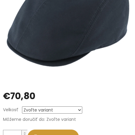
€70,80
Jednotková
Velkosť
cena:
Môžeme doručiť do:
Zvoľte variant