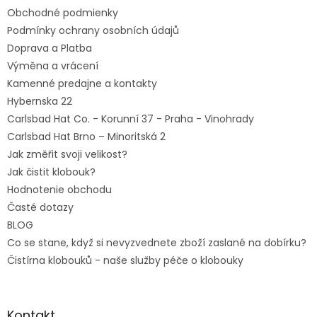
t
Obchodné podmienky
i
e
Podmínky ochrany osobních údajů
Doprava a Platba
Výměna a vrácení
Kamenné predajne a kontakty
Hybernska 22
Carlsbad Hat Co. - Korunní 37 - Praha - Vinohrady
Carlsbad Hat Brno – Minoritská 2
Jak změřit svoji velikost?
Jak čistit klobouk?
Hodnotenie obchodu
Časté dotazy
BLOG
Co se stane, když si nevyzvednete zboží zaslané na dobírku?
Čistírna klobouků - naše služby péče o klobouky
Kontakt