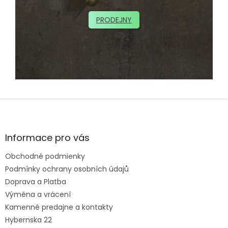
PRODEJNY
Z
á
p
ä
Informace pro vás
t
Obchodné podmienky
i
e
Podmínky ochrany osobních údajů
Doprava a Platba
Výměna a vrácení
Kamenné predajne a kontakty
Hybernska 22