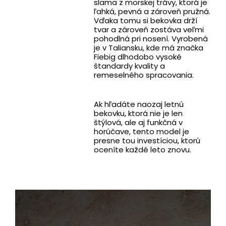
slama z morskej trávy, ktorá je
ľahká, pevná a zároveň pružná.
Vďaka tomu si bekovka drží
tvar a zároveň zostáva veľmi
pohodlná pri nosení. Vyrobená
je v Taliansku, kde má značka
Fiebig dlhodobo vysoké
štandardy kvality a
remeselného spracovania.
Ak hľadáte naozaj letnú
bekovku, ktorá nie je len
štýlová, ale aj funkčná v
horúčave, tento model je
presne tou investíciou, ktorú
oceníte každé leto znovu.