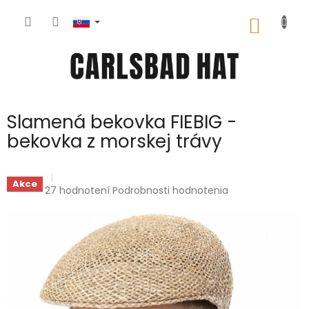
Prejsť
na
NÁKU
obsah
KOŠÍK
Slamená bekovka FIEBIG -
bekovka z morskej trávy
Akce
Priemerné
27 hodnotení
Podrobnosti hodnotenia
hodnotenie
produktu
je
5,0
z
5
hviezdičiek.