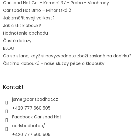
Carlsbad Hat Co. - Korunní 37 - Praha - Vinohrady
Carlsbad Hat Brno – Minoritská 2
Jak změřit svoji velikost?
Jak čistit klobouk?
Hodnotenie obchodu
Časté dotazy
BLOG
Co se stane, když si nevyzvednete zboží zaslané na dobírku?
Čistírna klobouků - naše služby péče o klobouky
Kontakt
jsme
@
carlsbadhat.cz
+420 777 560 505
Facebook Carlsbad Hat
carlsbadhatco/
+420 777 560 505