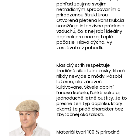
pohľad zaujme svojím
netradičným spracovaním a
prirodzenou štruktúrou.
Otvorená pletená konštrukcia
umožňuje intenzívne prúdenie
vzduchu, čo z nej robí ideálny
doplnok pre naozaj teplé
počasie. Hlava dýcha, Vy
zostávate v pohodlí.
Klasický strih rešpektuje
tradičnú siluetu bekovky, ktorá
nikdy nevyjde z módy. Pôsobí
ležérne, ale zároveň
kultivovane. Skvele doplní
ľanovú košeľu, ľahké sako aj
jednoduché letné outfity. Je to
presne ten typ doplnku, ktorý
okamžite pridá charakter bez
zbytočnej okázalosti.
Materiál tvorí 100 % prírodná