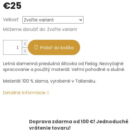
€25
Jednotková
Velkosť
cena:
Môžeme doručiť do:
Zvoľte variant
Pridať do košíka
Letná slamenná priedušná šiltovka od Fiebig. Nezvyčajné
spracovanie a použitý materiál. Veľmi pohodlné a slušné.
Materiál: 100 % slama, vyrobené v Taliansku.
Detailné informácie
Doprava zdarma od 100 €! Jednoduché
vrátenie tovaru!