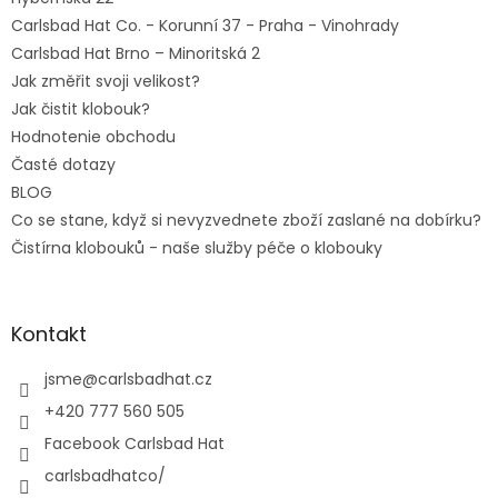
Carlsbad Hat Co. - Korunní 37 - Praha - Vinohrady
Carlsbad Hat Brno – Minoritská 2
Jak změřit svoji velikost?
Jak čistit klobouk?
Hodnotenie obchodu
Časté dotazy
BLOG
Co se stane, když si nevyzvednete zboží zaslané na dobírku?
Čistírna klobouků - naše služby péče o klobouky
Kontakt
jsme
@
carlsbadhat.cz
+420 777 560 505
Facebook Carlsbad Hat
carlsbadhatco/