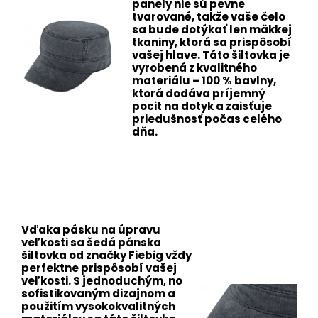
panely nie sú pevne
tvarované, takže vaše čelo
sa bude dotýkať len mäkkej
tkaniny, ktorá sa prispôsobí
vašej hlave. Táto šiltovka je
vyrobená z kvalitného
materiálu – 100 % bavlny,
ktorá dodáva príjemný
pocit na dotyk a zaisťuje
priedušnosť počas celého
dňa.
Vďaka pásku na úpravu
veľkosti sa šedá pánska
šiltovka od značky Fiebig vždy
perfektne prispôsobí vašej
veľkosti. S jednoduchým, no
sofistikovaným dizajnom a
použitím vysokokvalitných