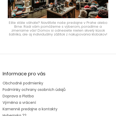
Ešte stále váhate? Navštívte naše predajne v Prahe alebo
Brne. Radi vám pomôžeme s výberom, poradíme a
zmeriame vás! Domov si odnesiete nielen skvelý kúsok
šatníka, ale aj individuálny zážitok z nakupovania klobúkov!
Z
á
p
ä
Informace pro vás
t
Obchodné podmienky
i
e
Podmínky ochrany osobních údajů
Doprava a Platba
Výměna a vrácení
Kamenné predajne a kontakty
Hybernska 22