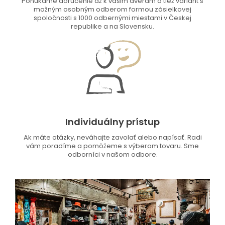
Ponúkame doručenie až k vašim dverám a tiež variant s
možným osobným odberom formou zásielkovej
spoločnosti s 1000 odbernými miestami v Českej
republike a na Slovensku.
Individuálny prístup
Ak máte otázky, neváhajte zavolať alebo napísať. Radi
vám poradíme a pomôžeme s výberom tovaru. Sme
odborníci v našom odbore.