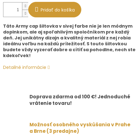
Pridať do košíka
Táto Army cap šiltovka v sivej farbe nie je len módnym
doplnkom, ale aj spoľahlivým spoločníkom pre každý
deň. Jej unikátny dizajn a kvalitný materiál z nej robia
ideálnu voľbu na každú príležitosť. S touto šiltovkou
budete vždy vyzerať dobre a cítiť sa pohodlne, nech ste
kdekoľvek!
Detailné informácie
Doprava zdarma od 100 €! Jednoduché
vrátenie tovaru!
Možnosť osobného vyskúšania v Prahe
a Brne (3 predajne)