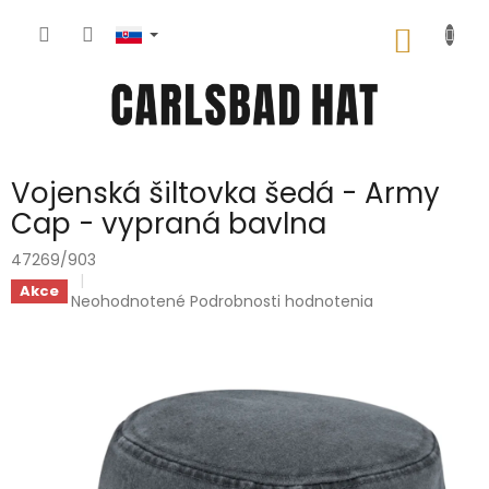
Prejsť
na
NÁKU
obsah
KOŠÍK
Vojenská šiltovka šedá - Army
Cap - vypraná bavlna
47269/903
Akce
Priemerné
Neohodnotené
Podrobnosti hodnotenia
hodnotenie
produktu
je
0,0
z
5
hviezdičiek.