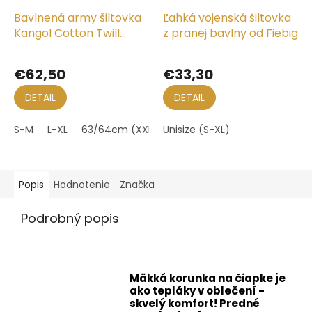
Bavlnená army šiltovka
Ľahká vojenská šiltovka
Kangol Cotton Twill
z pranej bavlny od Fiebig
hnedá
€62,50
€33,30
DETAIL
DETAIL
S-M
L-XL
63/64cm (XXL)
Unisize (S-XL)
Popis
Hodnotenie
Značka
Podrobný popis
Mäkká korunka na čiapke je
ako tepláky v oblečení -
skvelý komfort! Predné