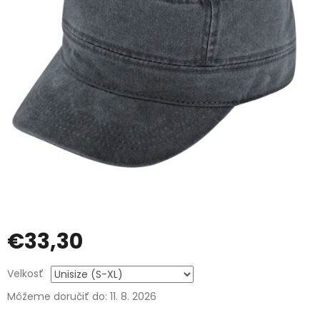
€33,30
Jednotková
Velkosť
cena:
Môžeme doručiť do:
11. 8. 2026