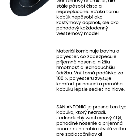
westernový charakter, ale
stále pôsobí čisto a
nepreplácane. Vďaka tomu
klobúk nepôsobí ako
kostýmový doplnok, ale ako
pohodový každodenný
westernový model.
Materiál kombinuje bavlnu a
polyester, čo zabezpečuje
príjemné nosenie, nižšiu
hmotnosť a jednoduchšiu
údržbu. Vnútorná podšívka zo
100 % polyesteru zvyšuje
komfort pri nosení a pomáha
klobúku lepšie sedieť na hlave.
SAN ANTONIO je presne ten typ
klobúka, ktorý nezradí.
Jednoduchý westernový štýl,
pohodlné nosenie a príjemná
cena z neho robia skvelú voľbu
pre začiatočníkov aj