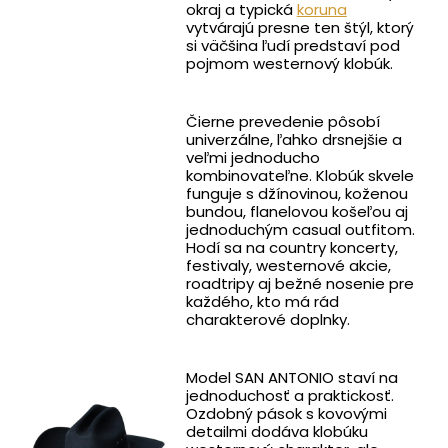
okraj a typická
koruna
vytvárajú presne ten štýl, ktorý
si väčšina ľudí predstaví pod
pojmom westernový klobúk.
Čierne prevedenie pôsobí
univerzálne, ľahko drsnejšie a
veľmi jednoducho
kombinovateľne. Klobúk skvele
funguje s džínovinou, koženou
bundou, flanelovou košeľou aj
jednoduchým casual outfitom.
Hodí sa na country koncerty,
festivaly, westernové akcie,
roadtripy aj bežné nosenie pre
každého, kto má rád
charakterové doplnky.
Model SAN ANTONIO staví na
jednoduchosť a praktickosť.
Ozdobný pások s kovovými
detailmi dodáva klobúku