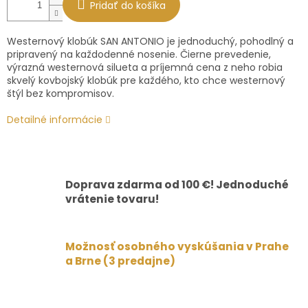
Pridať do košíka
Westernový klobúk SAN ANTONIO je jednoduchý, pohodlný a
pripravený na každodenné nosenie. Čierne prevedenie,
výrazná westernová silueta a príjemná cena z neho robia
skvelý kovbojský klobúk pre každého, kto chce westernový
štýl bez kompromisov.
Detailné informácie
Doprava zdarma od 100 €! Jednoduché
vrátenie tovaru!
Možnosť osobného vyskúšania v Prahe
a Brne (3 predajne)