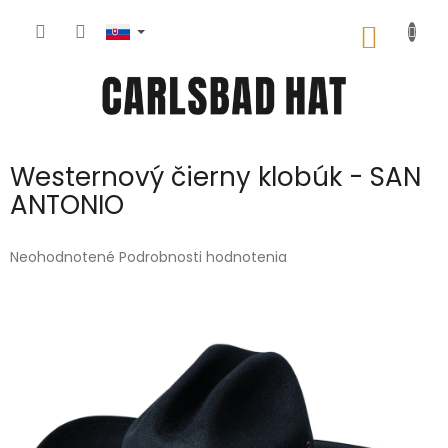
Prejsť
na
NÁKU
obsah
KOŠÍK
Westernový čierny klobúk - SAN
ANTONIO
Priemerné
Neohodnotené
Podrobnosti hodnotenia
hodnotenie
produktu
je
0,0
z
5
hviezdičiek.