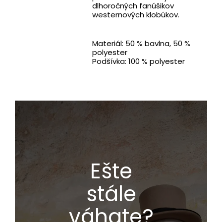
dlhoročných fanúšikov
westernových klobúkov.
Materiál: 50 % bavlna, 50 %
polyester
Podšívka: 100 % polyester
Ešte
stále
váhate?