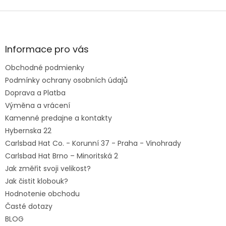
Z
á
p
ä
Informace pro vás
t
Obchodné podmienky
i
e
Podmínky ochrany osobních údajů
Doprava a Platba
Výměna a vrácení
Kamenné predajne a kontakty
Hybernska 22
Carlsbad Hat Co. - Korunní 37 - Praha - Vinohrady
Carlsbad Hat Brno – Minoritská 2
Jak změřit svoji velikost?
Jak čistit klobouk?
Hodnotenie obchodu
Časté dotazy
BLOG