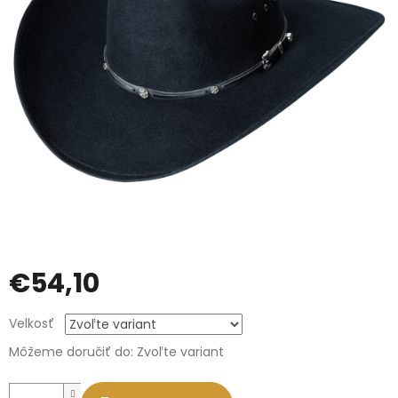
€54,10
Jednotková
Velkosť
cena:
Môžeme doručiť do:
Zvoľte variant