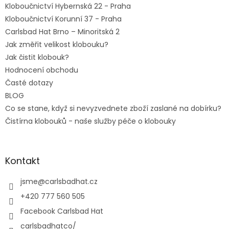
Kloboučnictví Hybernská 22 - Praha
Kloboučnictví Korunní 37 - Praha
Carlsbad Hat Brno – Minoritská 2
Jak změřit velikost klobouku?
Jak čistit klobouk?
Hodnocení obchodu
Časté dotazy
BLOG
Co se stane, když si nevyzvednete zboží zaslané na dobírku?
Čistírna klobouků - naše služby péče o klobouky
Kontakt
jsme
@
carlsbadhat.cz
+420 777 560 505
Facebook Carlsbad Hat
carlsbadhatco/