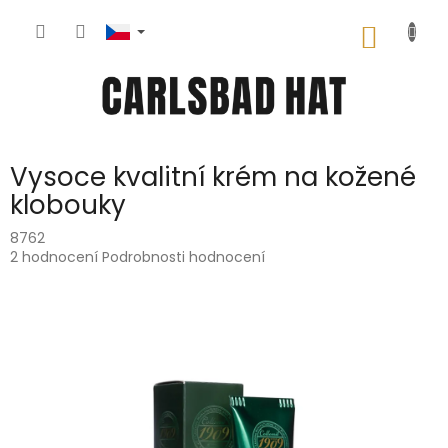
Přejít
na
NÁKUP
obsah
KOŠÍK
Vysoce kvalitní krém na kožené
klobouky
8762
Průměrné
2 hodnocení
Podrobnosti hodnocení
hodnocení
produktu
je
5,0
z
5
hvězdiček.