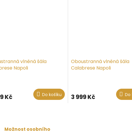
stranná vlněná šála
Oboustranná vlněná šála
brese Napoli
Calabrese Napoli
Do košíku
Do 
99 Kč
3 999 Kč
O
v
l
á
Možnost osobního