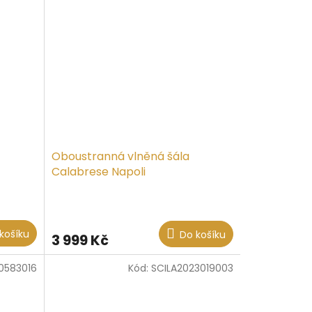
Oboustranná vlněná šála
Calabrese Napoli
košíku
Do košíku
3 999 Kč
0583016
Kód:
SCILA2023019003