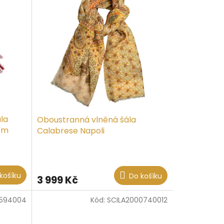
la
Oboustranná vlněná šála
ním
Calabrese Napoli
košíku
Do košíku
3 999 Kč
0594004
Kód:
SCILA2000740012