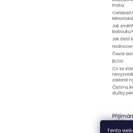
Praha
Carlsbad 
Minoritská
Jak změřit
klobouku?
Jak čistit
Hodnocen
Časté do
BLOG
Co se stan
nevyzvedn
zaslané n
Čistírna 
služby pé
Přijímá
platby
Tento web 