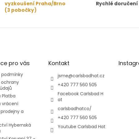
d
vyzkoušení Praha/Brno
Rychlé doručení
a
(3 pobočky)
c
í
p
r
v
k
y
v
ý
ce pro vás
Kontakt
Instag
p
i
 podmínky
jsme
@
carlsbadhat.cz
s
 ochrany
u
+420 777 560 505
údajů
Facebook Carlsbad H
 Platba
at
 vrácení
carlsbadhatco/
prodejny a
+420 777 560 505
ctví Hybernská
Youtube Carlsbad Hat
a
ctví Korunní 37 -