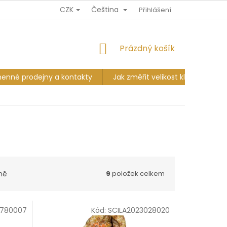
CZK
Čeština
Ů
DOPRAVA A PLATBA
VÝMĚNA A VRÁCENÍ
Přihlášení
KAMENNÉ PR
NÁKUPNÍ
Prázdný košík
KOŠÍK
enné prodejny a kontakty
Jak změřit velikost klobouku?
ně
9
položek celkem
0780007
Kód:
SCILA2023028020