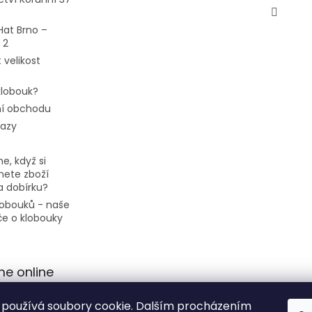
Hat Brno –
 2
 velikost
 klobouk?
í obchodu
tazy
e, když si
ete zboží
a dobírku?
klobouků - naše
če o klobouky
me online
používá soubory cookie. Dalším procházením