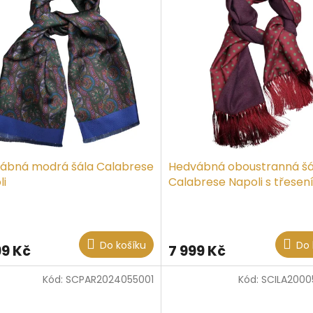
ábná modrá šála Calabrese
Hedvábná oboustranná šá
li
Calabrese Napoli s třese
Do košíku
Do 
99 Kč
7 999 Kč
Kód:
SCPAR2024055001
Kód:
SCILA200