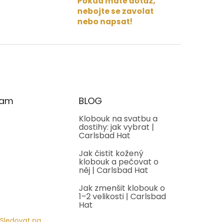
Pokud máte dotaz,
nebojte se zavolat
nebo napsat!
ram
BLOG
Klobouk na svatbu a
dostihy: jak vybrat |
Carlsbad Hat
Jak čistit kožený
klobouk a pečovat o
něj | Carlsbad Hat
Jak zmenšit klobouk o
1–2 velikosti | Carlsbad
Hat
Sledovat na