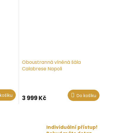
Oboustranná vlněná šála
Calabrese Napoli
košíku
Do košíku
3 999 Kč
Individuální přístup!