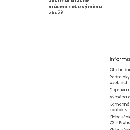
zdarma! Snadné
vrácení nebo výměna
zboží!
Z
á
p
a
t
Informa
í
Obchodní
Podmínky
osobních 
Doprava a
Výměna a
Kamenné 
kontakty
Kloboučni
22 - Prah
Kloboučni