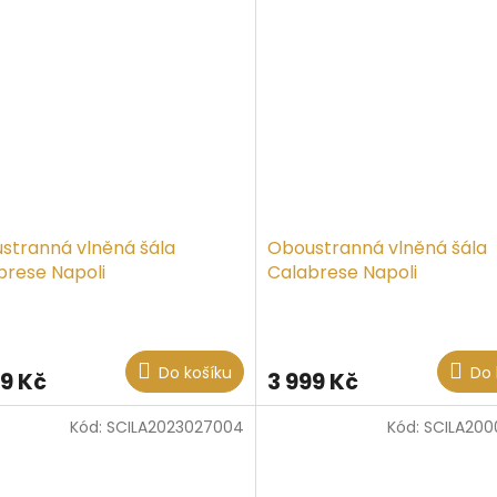
stranná vlněná šála
Oboustranná vlněná šála
brese Napoli
Calabrese Napoli
Do košíku
Do 
99 Kč
3 999 Kč
Kód:
SCILA2023027004
Kód:
SCILA200