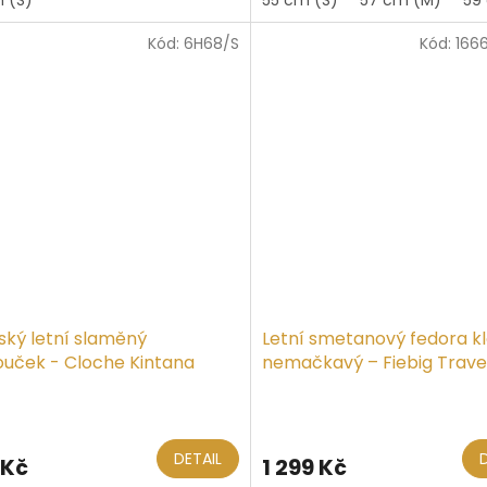
z
5
Kód:
6H68/S
Kód:
166
iček.
hvězdiček.
ký letní slaměný
Letní smetanový fedora k
ouček - Cloche Kintana
nemačkavý – Fiebig Trave
Toyo
ěrné
ocení
ktu
DETAIL
 Kč
1 299 Kč