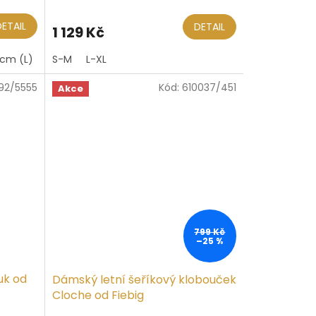
DETAIL
DETAIL
1 129 Kč
 cm (L)
S-M
L-XL
92/5555
Kód:
610037/451
Akce
799 Kč
–25 %
uk od
Dámský letní šeříkový klobouček
Cloche od Fiebig