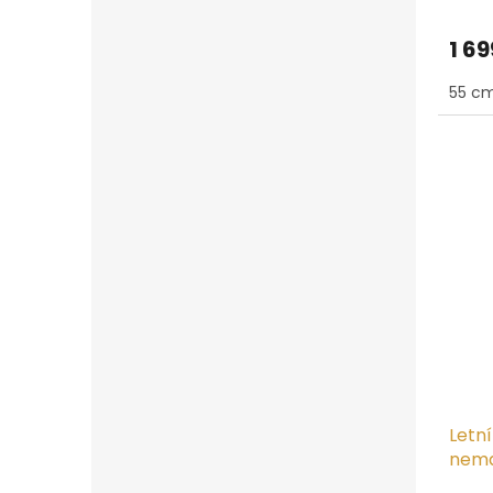
hodn
produ
1 69
je
5,0
55 cm
z
5
hvězd
Letn
nema
Toyo