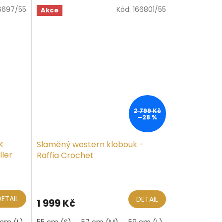
5
6697/55
Kód:
166801/55
hvězdiček.
Akce
2 799 Kč
–28 %
k
Slaměný western klobouk -
ller
Raffia Crochet
Průměrné
hodnocení
produktu
DETAIL
DETAIL
1 999 Kč
je
5,0
 cm (L)
55 cm (S)
57 cm (M)
59 cm (L)
61 cm (XL)