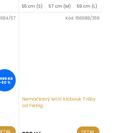
55 cm (S)
57 cm (M)
59 cm (L)
61 cm (XL)
6684/57
Kód:
166688/359
 499 Kč
–50 %
-
Nemačkavý letní klobouk Trilby
od Fiebig
Průměrné
hodnocení
produktu
DETAIL
DETAIL