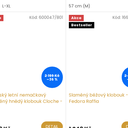
L-XL
57 cm (M)
Kód:
600047/801
Kód:
16
iček.
e
Akce
Bestseller
2 199 Kč
2
–36 %
ký letní nemačkavý
Slaměný béžový klobouk 
ěný hnědý klobouk Cloche -
Fedora Raffia
het Cloche
ěrné
ocení
ktu
DETAIL