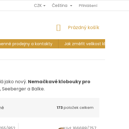
CZK
Čeština
Ů
DOPRAVA A PLATBA
VÝMĚNA A VRÁCENÍ
Přihlášení
KAMENNÉ PR
NÁKUPNÍ
Prázdný košík
KOŠÍK
enné prodejny a kontakty
Jak změřit velikost klobouku?
á jako nový.
Nemačkavé klobouky pro
 Seeberger a Balke.
ně
173
položek celkem
055/852
Kód:
166688/757