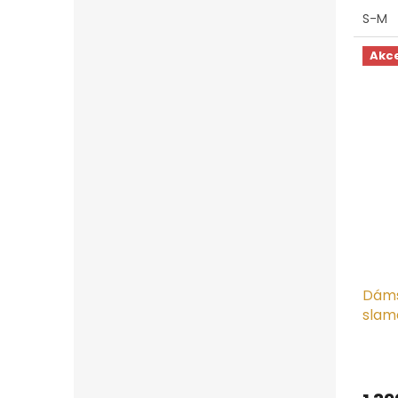
5,0
S-M
z
5
hvězd
Akc
Dáms
slam
Croc
Prům
hodn
produ