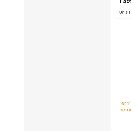
1 39
je
5,0
Unisi
z
5
hvězd
Letn
nema
Toyo