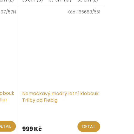
z
5
697/57N
Kód:
166688/551
hvězdiček.
lobouk
Nemačkavý modrý letní klobouk
ller
Trilby od Fiebig
DETAIL
DETAIL
999 Kč