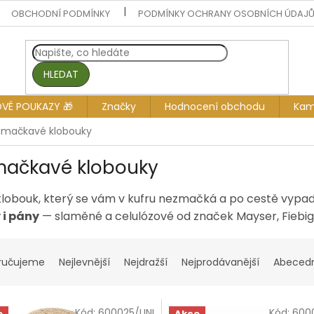
OBCHODNÍ PODMÍNKY
PODMÍNKY OCHRANY OSOBNÍCH ÚDAJ
HLEDAT
OVÉ POUKAZY 🎁
Značky
Hodnocení obchodu
Kam
mačkavé klobouky
ačkavé klobouky
klobouk, který se vám v kufru nezmačká a po cestě vypad
i pány
— slaměné a celulózové od značek Mayser, Fiebig,
ručujeme
Nejlevnější
Nejdražší
Nejprodávanější
Abeced
Kód:
600025/UNI
Kód:
600
e
Akce