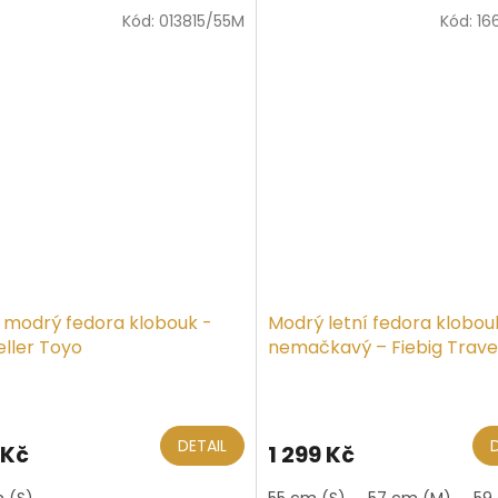
5
Kód:
013815/55M
Kód:
16
iček.
hvězdiček.
í modrý fedora klobouk -
Modrý letní fedora klobou
eller Toyo
nemačkavý – Fiebig Trave
Toyo
ěrné
Průměrné
ocení
hodnocení
ktu
produktu
DETAIL
 Kč
1 299 Kč
je
4,8
 (S)
55 cm (S)
57 cm (M)
59