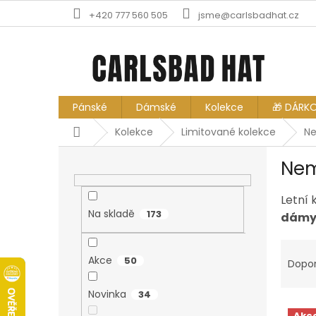
Přejít
+420 777 560 505
jsme@carlsbadhat.cz
na
obsah
Pánské
Dámské
Kolekce
🎁 DÁRK
Domů
Kolekce
Limitované kolekce
Ne
P
Nem
o
s
t
Letní 
r
Na skladě
173
dámy 
a
Ř
n
a
n
Akce
50
Dopo
z
í
e
p
Novinka
34
V
n
a
Akc