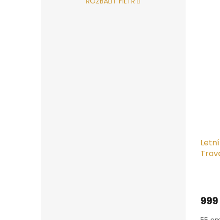
5
ROZBALIT FILTR
hvězd
Letn
Trav
Prům
hodn
produ
999
je
4,8
55 cm