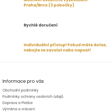
k
Praha/Brno (3 pobočky)
y
v
ý
p
i
Rychlé doručení
s
u
Individuální přístup! Pokud máte dotaz,
nebojte se zavolat nebo napsat!
Z
á
p
a
Informace pro vás
t
Obchodní podmínky
í
Podmínky ochrany osobních údajů
Doprava a Platba
Výměna a vrácení