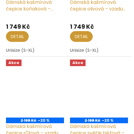
Dámská kašmírová
Dámská kašmírová
čepice koňaková –
čepice olivová – vzadu
vzadu seskládaná
seskládaná
1 749 Kč
1 749 Kč
DETAIL
DETAIL
Unisize (S-XL)
Unisize (S-XL)
Akce
Akce
2 198 Kč
–20 %
2 198 Kč
–20 %
Dámská kašmírová
Dámská kašmírová
čepice růžová – vzadu
čepice světle béžová –