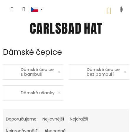
Přejít
na
NÁKUP
obsah
KOŠÍK
Dámské čepice
Dámské čepice
Dámské čepice
s bambulí
bez bambulí
Dámské ušanky
Ř
a
Doporučujeme
Nejlevnější
Nejdražší
z
e
Nejprodávanější
Abecedně