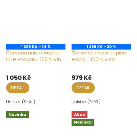
1 399 Kč
–24 %
1 399 Kč
–30 %
Červená unisex čepice
Červená unisex čepice
CTH Ericson - 100 % vlna
Fiebig - 100 % vlna
- Nelson Wool Knit
Merino
1 050 Kč
979 Kč
DETAIL
DETAIL
Unisize (S-XL)
Unisize (S-XL)
Novinka
Akce
Novinka