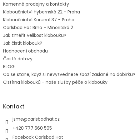
Kamenné prodejny a kontakty
Kloboučnictví Hybernská 22 - Praha
Kloboučnictví Korunní 37 - Praha
Carlsbad Hat Brno – Minoritská 2
Jak změřit velikost klobouku?
Jak čistit klobouk?
Hodnocení obchodu
Časté dotazy
BLOG
Co se stane, když si nevyzvednete zboží zaslané na dobírku?
Čistírna klobouků - naše služby péče o klobouky
Kontakt
jsme
@
carlsbadhat.cz
+420 777 560 505
Facebook Carlsbad Hat