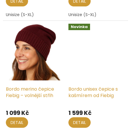
DETAIL
DETAIL
Unisize (S-XL)
Unisize (S-XL)
Novinka
Bordo merino čepice
Bordo unisex čepice s
Fiebig – volnější střih
kašmírem od Fiebig
1 099 Kč
1 599 Kč
DETAIL
DETAIL