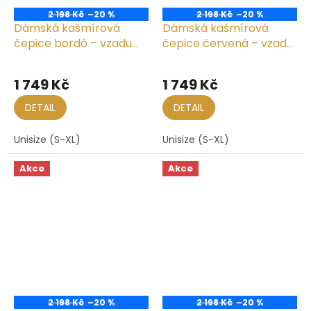
2 198 Kč
–20 %
2 198 Kč
–20 %
Dámská kašmírová
Dámská kašmírová
čepice bordó – vzadu
čepice červená – vzadu
seskládaná
seskládaná
1 749 Kč
1 749 Kč
DETAIL
DETAIL
Unisize (S-XL)
Unisize (S-XL)
Akce
Akce
2 198 Kč
–20 %
2 198 Kč
–20 %