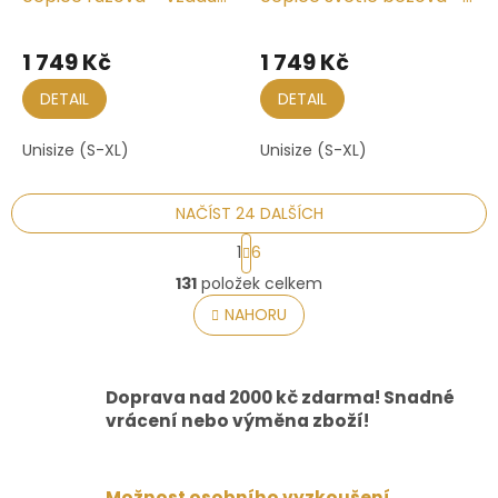
seskládaná
vzadu seskládaná
1 749 Kč
1 749 Kč
DETAIL
DETAIL
Unisize (S-XL)
Unisize (S-XL)
NAČÍST 24 DALŠÍCH
S
1
6
t
O
r
131
položek celkem
v
á
l
NAHORU
n
á
k
o
d
v
a
á
Doprava nad 2000 kč zdarma! Snadné
c
n
í
vrácení nebo výměna zboží!
í
p
r
v
Možnost osobního vyzkoušení