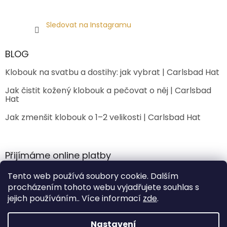
Sledovat na Instagramu
BLOG
Klobouk na svatbu a dostihy: jak vybrat | Carlsbad Hat
Jak čistit kožený klobouk a pečovat o něj | Carlsbad
Hat
Jak zmenšit klobouk o 1–2 velikosti | Carlsbad Hat
Přijímáme online platby
Tento web používá soubory cookie. Dalším
procházením tohoto webu vyjadřujete souhlas s
jejich používáním.. Více informací
zde
.
Nastavení
Vytvořil Shoptet