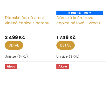
2 198 Kč
–20 %
Dámská černá zimní
Dámská kašmírová
vlněná čepice s bambulí
čepice béžová – vzadu
- Rovisa
seskládaná
2 499 Kč
1 749 Kč
DETAIL
DETAIL
Unisize (S-XL)
Unisize (S-XL)
Akce
Akce