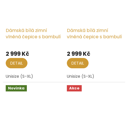
Dámská bílá zimní
Dámská bílá zimní
vlněná čepice s bambulí
vlněná čepice s bambulí
Průměrné
hodnocení
2 999 Kč
2 999 Kč
produktu
je
DETAIL
DETAIL
5,0
z
Unisize (S-XL)
Unisize (S-XL)
5
hvězdiček.
Novinka
Akce