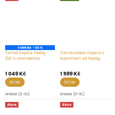
1 499 Kč
–30 %
Černá čepice Fiebig -
Černá unisex čepice s
100 % vlna Merino
kašmírem od Fiebig
1 049 Kč
1 599 Kč
DETAIL
DETAIL
Unisize (S-XL)
Unisize (S-XL)
Akce
Akce