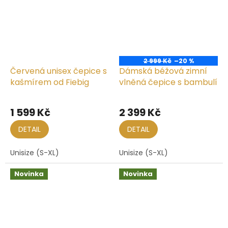
2 999 Kč
–20 %
Červená unisex čepice s
Dámská béžová zimní
kašmírem od Fiebig
vlněná čepice s bambulí
1 599 Kč
2 399 Kč
DETAIL
DETAIL
Unisize (S-XL)
Unisize (S-XL)
Novinka
Novinka