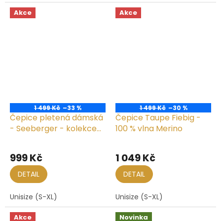
Akce
Akce
1 499 Kč
–33 %
1 499 Kč
–30 %
Čepice pletená dámská
Čepice Taupe Fiebig -
- Seeberger - kolekce
100 % vlna Merino
Lelica
999 Kč
1 049 Kč
DETAIL
DETAIL
Unisize (S-XL)
Unisize (S-XL)
Akce
Novinka