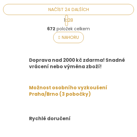
NAČÍST 24 DALŠÍCH
S
1
28
t
O
r
672
položek celkem
v
á
l
NAHORU
n
á
k
o
d
v
a
á
Doprava nad 2000 kč zdarma! Snadné
c
n
í
vrácení nebo výměna zboží!
í
p
r
v
Možnost osobního vyzkoušení
k
Praha/Brno (3 pobočky)
y
v
ý
p
i
Rychlé doručení
s
u