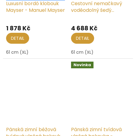
Luxusní bordó klobouk
Cestovní nemačkavý
Mayser - Manuel Mayser
voděodolný šedý
klobouk Mayser - Mathis
Průměrné
Mayser
hodnocení
1 878 Kč
4 688 Kč
produktu
je
DETAIL
DETAIL
5,0
z
61 cm (XL)
61 cm (XL)
5
hvězdiček.
Novinka
Pánská zimní béžová
Pánská zimní tvídová