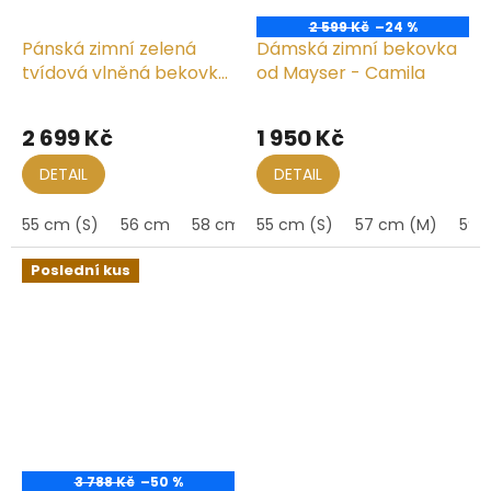
2 599 Kč
–24 %
Pánská zimní zelená
Dámská zimní bekovka
tvídová vlněná bekovka
od Mayser - Camila
- Mayser Paddy
Průměrné
hodnocení
2 699 Kč
1 950 Kč
produktu
je
DETAIL
DETAIL
5,0
z
55 cm (S)
56 cm
58 cm
55 cm (S)
60 cm
57 cm (M)
59 
5
hvězdiček.
Poslední kus
3 788 Kč
–50 %