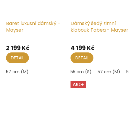
Baret luxusní dámský -
Dámský šedý zimní
Mayser
klobouk Tabea - Mayser
2 199 Kč
4 199 Kč
DETAIL
DETAIL
57 cm (M)
55 cm (S)
57 cm (M)
59 
Akce