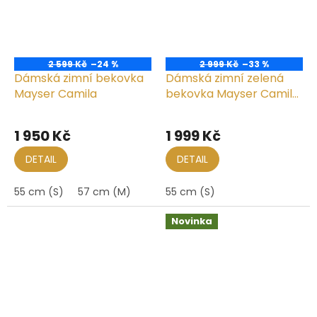
2 599 Kč
–24 %
2 999 Kč
–33 %
Dámská zimní bekovka
Dámská zimní zelená
Mayser Camila
bekovka Mayser Camila
s ušními klapkami
1 950 Kč
1 999 Kč
DETAIL
DETAIL
55 cm (S)
57 cm (M)
55 cm (S)
Novinka