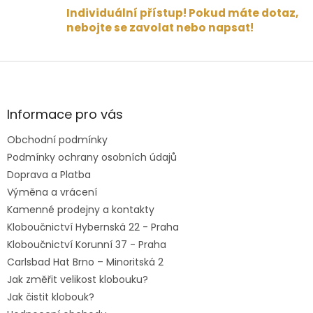
Individuální přístup! Pokud máte dotaz,
nebojte se zavolat nebo napsat!
Z
á
p
a
Informace pro vás
t
Obchodní podmínky
í
Podmínky ochrany osobních údajů
Doprava a Platba
Výměna a vrácení
Kamenné prodejny a kontakty
Kloboučnictví Hybernská 22 - Praha
Kloboučnictví Korunní 37 - Praha
Carlsbad Hat Brno – Minoritská 2
Jak změřit velikost klobouku?
Jak čistit klobouk?