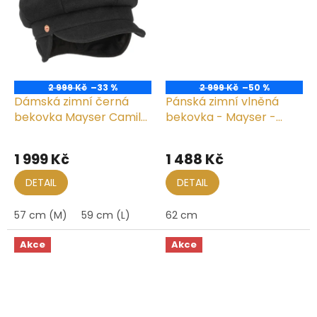
2 999 Kč
–33 %
2 999 Kč
–50 %
Dámská zimní černá
Pánská zimní vlněná
bekovka Mayser Camila
bekovka - Mayser -
s ušními klapkami
Merlin Plus (ušní klapky)
1 999 Kč
1 488 Kč
DETAIL
DETAIL
57 cm (M)
59 cm (L)
62 cm
Akce
Akce