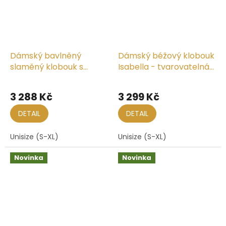
Dámský bavlněný
Dámský béžový klobouk
slaměný klobouk s
Isabella - tvarovatelná
velkou krempou -
krempa
Marone
3 288 Kč
3 299 Kč
DETAIL
DETAIL
Unisize (S-XL)
Unisize (S-XL)
Novinka
Novinka