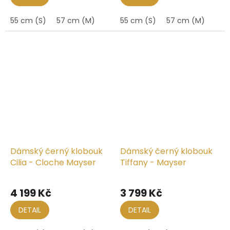
55 cm (S)
57 cm (M)
55 cm (S)
57 cm (M)
Dámský černý klobouk
Dámský černý klobouk
Cilia - Cloche Mayser
Tiffany - Mayser
Průměrné
hodnocení
4 199 Kč
3 799 Kč
produktu
je
DETAIL
DETAIL
5,0
z