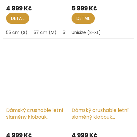
4 999 Kč
5 999 Kč
DETAIL
DETAIL
55 cm (S)
57 cm (M)
59 cm (L)
Unisize (S-XL)
Dámský crushable letní
Dámský crushable letní
slaměný klobouk
slaměný klobouk
Noreen - Mayser
Noreen černý s
Průměrné
proužkem - Mayser
hodnocení
4 999 Kč
4 999 Kč