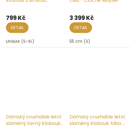
klobouk s širokou
Cilia - Cloche Mayser
krempou – FAUSTMANN
799 Kč
3 399 Kč
DETAIL
DETAIL
Unisize (S-XL)
55 cm (S)
Dámský crushable letní
Dámský crushable letní
slaměný černý klobouk
slaměný klobouk Alba -
Noreen - Mayser
Mayser