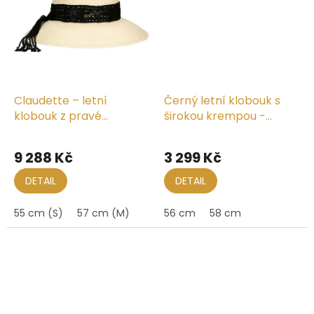
Claudette – letní
Černý letní klobouk s
klobouk z pravé
širokou krempou -
panamy s háčkovanou
Costa Negra
stuhou
9 288 Kč
3 299 Kč
DETAIL
DETAIL
55 cm (S)
57 cm (M)
56 cm
58 cm