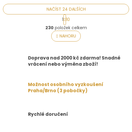
NAČÍST 24 DALŠÍCH
S
1
10
t
O
r
230
položek celkem
v
á
l
NAHORU
n
á
k
o
d
v
a
á
Doprava nad 2000 kč zdarma! Snadné
c
n
í
vrácení nebo výměna zboží!
í
p
r
v
Možnost osobního vyzkoušení
k
Praha/Brno (3 pobočky)
y
v
ý
p
i
Rychlé doručení
s
u