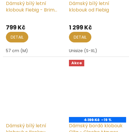
Dámský bílý letní
Dámský bílý letní
klobouk Fiebig - Brim
klobouk od Fiebig
Hat
799 Kč
1 299 Kč
DETAIL
DETAIL
57 cm (M)
Unisize (S-XL)
Akce
4 199 Kč
–19 %
Dámský bílý letní
Dámský bordó klobouk