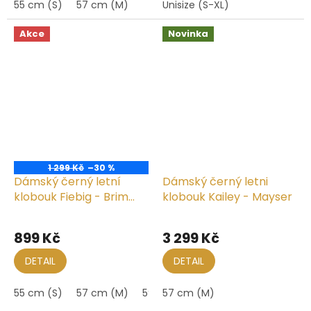
55 cm (S)
57 cm (M)
Unisize (S-XL)
5
hvězdiček.
Akce
Novinka
1 299 Kč
–30 %
Dámský černý letní
Dámský černý letni
klobouk Fiebig - Brim
klobouk Kailey - Mayser
Hat Melange
899 Kč
3 299 Kč
DETAIL
DETAIL
55 cm (S)
57 cm (M)
59 cm (L)
57 cm (M)