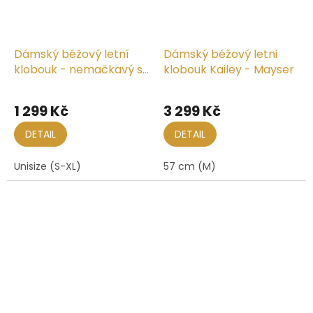
Dámský béžový letní
Dámský béžový letni
klobouk - nemačkavý s
klobouk Kailey - Mayser
tvarovatelnou krempou
1 299 Kč
3 299 Kč
DETAIL
DETAIL
Unisize (S-XL)
57 cm (M)