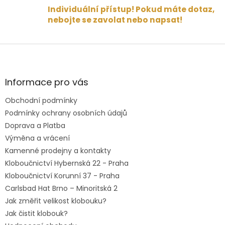
Individuální přístup! Pokud máte dotaz,
nebojte se zavolat nebo napsat!
Z
á
p
a
Informace pro vás
t
Obchodní podmínky
í
Podmínky ochrany osobních údajů
Doprava a Platba
Výměna a vrácení
Kamenné prodejny a kontakty
Kloboučnictví Hybernská 22 - Praha
Kloboučnictví Korunní 37 - Praha
Carlsbad Hat Brno – Minoritská 2
Jak změřit velikost klobouku?
Jak čistit klobouk?