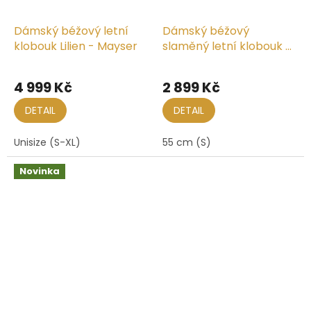
Dámský béžový letní
Dámský béžový
klobouk Lilien - Mayser
slaměný letní klobouk -
Floppy Mayser Janell
4 999 Kč
2 899 Kč
DETAIL
DETAIL
Unisize (S-XL)
55 cm (S)
Novinka