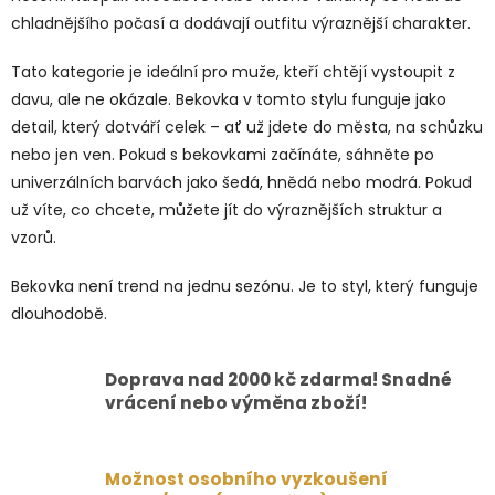
u
chladnějšího počasí a dodávají outfitu výraznější charakter.
Tato kategorie je ideální pro muže, kteří chtějí vystoupit z
davu, ale ne okázale. Bekovka v tomto stylu funguje jako
detail, který dotváří celek – ať už jdete do města, na schůzku
nebo jen ven. Pokud s bekovkami začínáte, sáhněte po
univerzálních barvách jako šedá, hnědá nebo modrá. Pokud
už víte, co chcete, můžete jít do výraznějších struktur a
vzorů.
Bekovka není trend na jednu sezónu. Je to styl, který funguje
dlouhodobě.
Doprava nad 2000 kč zdarma! Snadné
vrácení nebo výměna zboží!
Možnost osobního vyzkoušení