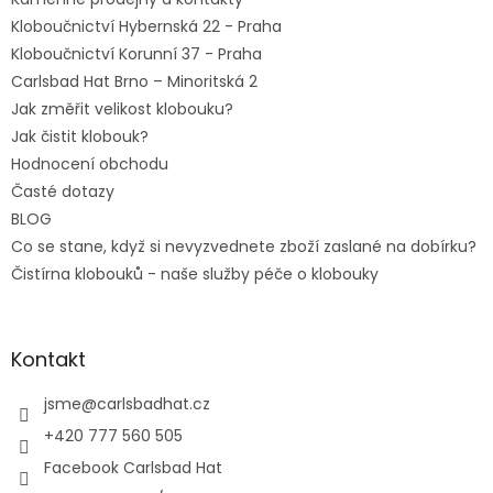
Kloboučnictví Hybernská 22 - Praha
Kloboučnictví Korunní 37 - Praha
Carlsbad Hat Brno – Minoritská 2
Jak změřit velikost klobouku?
Jak čistit klobouk?
Hodnocení obchodu
Časté dotazy
BLOG
Co se stane, když si nevyzvednete zboží zaslané na dobírku?
Čistírna klobouků - naše služby péče o klobouky
Kontakt
jsme
@
carlsbadhat.cz
+420 777 560 505
Facebook Carlsbad Hat