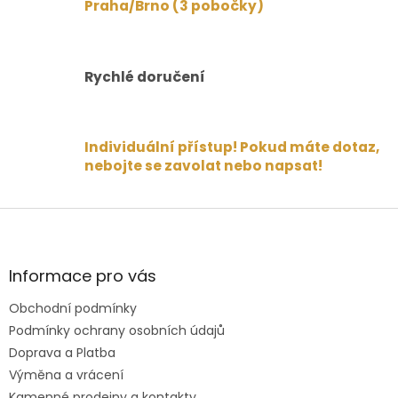
Praha/Brno (3 pobočky)
Rychlé doručení
Individuální přístup! Pokud máte dotaz,
nebojte se zavolat nebo napsat!
Z
á
p
a
Informace pro vás
t
Obchodní podmínky
í
Podmínky ochrany osobních údajů
Doprava a Platba
Výměna a vrácení
Kamenné prodejny a kontakty