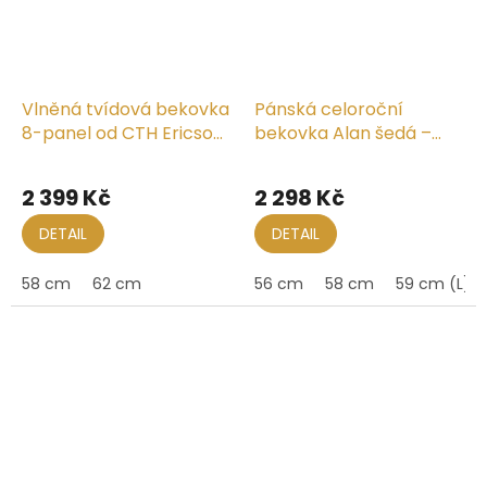
Vlněná tvídová bekovka
Pánská celoroční
8-panel od CTH Ericson
bekovka Alan šedá –
- Alan Harris Tweed
CTH Ericson
Průměrné
hodnocení
2 399 Kč
2 298 Kč
produktu
je
DETAIL
DETAIL
5,0
z
58 cm
62 cm
56 cm
58 cm
59 cm (L)
5
hvězdiček.