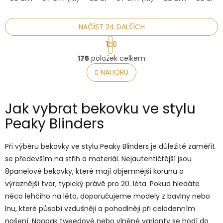
NAČÍST 24 DALŠÍCH
S
1
8
t
O
r
175
položek celkem
v
á
l
NAHORU
n
á
k
o
d
v
a
Jak vybrat bekovku ve stylu
á
c
n
í
Peaky Blinders
í
p
r
Při výběru bekovky ve stylu Peaky Blinders je důležité zaměřit
v
k
se především na střih a materiál. Nejautentičtější jsou
y
8panelové bekovky, které mají objemnější korunu a
v
výraznější tvar, typický právě pro 20. léta. Pokud hledáte
ý
p
něco lehčího na léto, doporučujeme modely z bavlny nebo
i
lnu, které působí vzdušněji a pohodlněji při celodenním
s
nošení. Naopak tweedové nebo vlněné varianty se hodí do