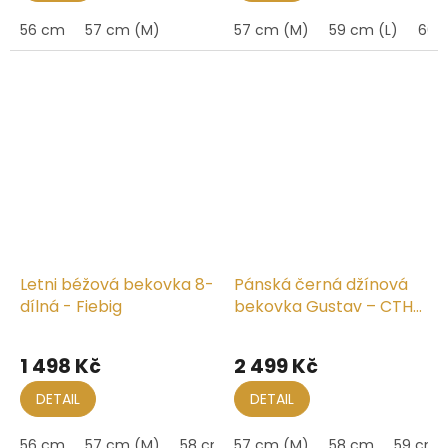
z
56 cm
57 cm (M)
57 cm (M)
59 cm (L)
60 
5
hvězdiček.
Letni béžová bekovka 8-
Pánská černá džínová
dílná - Fiebig
bekovka Gustav – CTH
Ericson
1 498 Kč
2 499 Kč
DETAIL
DETAIL
56 cm
57 cm (M)
58 cm
57 cm (M)
59 cm (L)
58 cm
59 cm (