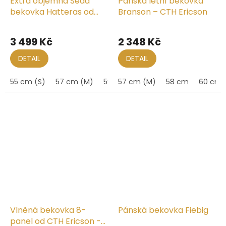
Extra objemná Šedá
Pánská letní bekovka
bekovka Hatteras od
Branson – CTH Ericson
Fiebig - Limitovaná
kolekce od hlavního
3 499 Kč
2 348 Kč
kloboučníka Carlsbad
Hat
DETAIL
DETAIL
55 cm (S)
57 cm (M)
59 cm (L)
57 cm (M)
58 cm
60 cm
Vlněná bekovka 8-
Pánská bekovka Fiebig
panel od CTH Ericson -