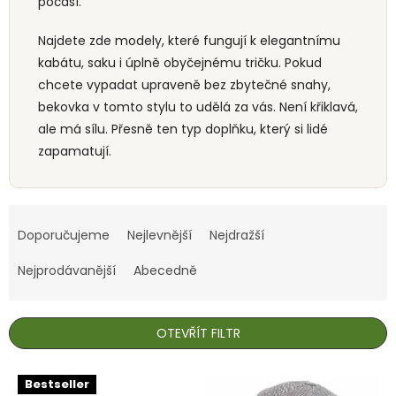
počasí.
Najdete zde modely, které fungují k elegantnímu
kabátu, saku i úplně obyčejnému tričku. Pokud
chcete vypadat upraveně bez zbytečné snahy,
bekovka v tomto stylu to udělá za vás. Není křiklavá,
ale má sílu. Přesně ten typ doplňku, který si lidé
zapamatují.
Ř
a
Doporučujeme
Nejlevnější
Nejdražší
z
e
Nejprodávanější
Abecedně
n
í
p
OTEVŘÍT FILTR
r
o
V
Bestseller
d
ý