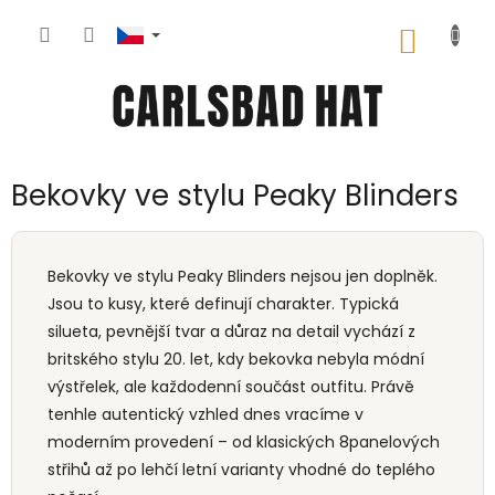
Přejít
na
NÁKUP
obsah
KOŠÍK
Bekovky ve stylu Peaky Blinders
Bekovky ve stylu Peaky Blinders nejsou jen doplněk.
Jsou to kusy, které definují charakter. Typická
silueta, pevnější tvar a důraz na detail vychází z
britského stylu 20. let, kdy bekovka nebyla módní
výstřelek, ale každodenní součást outfitu. Právě
tenhle autentický vzhled dnes vracíme v
moderním provedení – od klasických 8panelových
střihů až po lehčí letní varianty vhodné do teplého