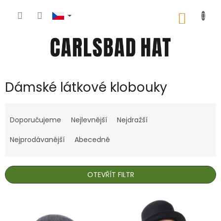
Přejít
na
NÁKUP
obsah
KOŠÍK
Dámské látkové klobouky
Ř
a
Doporučujeme
Nejlevnější
Nejdražší
z
e
Nejprodávanější
Abecedně
n
í
p
OTEVŘÍT FILTR
r
o
V
d
ý
u
p