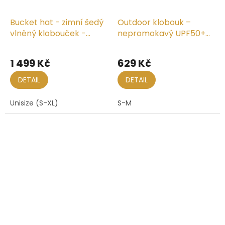
Bucket hat - zimní šedý
Outdoor klobouk –
vlněný klobouček -
nepromokavý UPF50+
Seeberger
Kuranda
Průměrné
hodnocení
1 499 Kč
629 Kč
produktu
je
DETAIL
DETAIL
5,0
z
Unisize (S-XL)
S-M
5
hvězdiček.