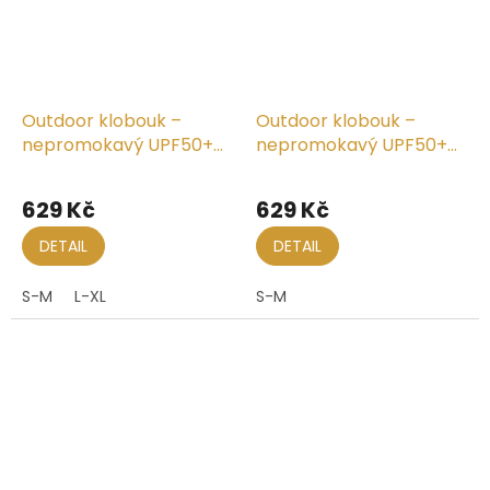
Outdoor klobouk –
Outdoor klobouk –
nepromokavý UPF50+
nepromokavý UPF50+
Kuranda
Kuranda
Průměrné
hodnocení
629 Kč
629 Kč
produktu
je
DETAIL
DETAIL
5,0
z
S-M
L-XL
S-M
5
hvězdiček.