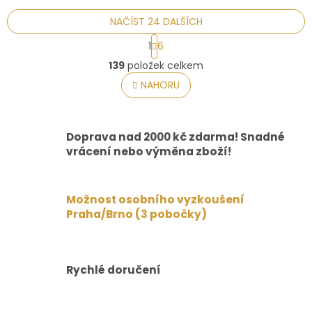
NAČÍST 24 DALŠÍCH
S
1
6
t
O
r
139
položek celkem
v
á
l
NAHORU
n
á
k
o
d
v
a
á
Doprava nad 2000 kč zdarma! Snadné
c
n
í
vrácení nebo výměna zboží!
í
p
r
v
Možnost osobního vyzkoušení
k
Praha/Brno (3 pobočky)
y
v
ý
p
i
Rychlé doručení
s
u