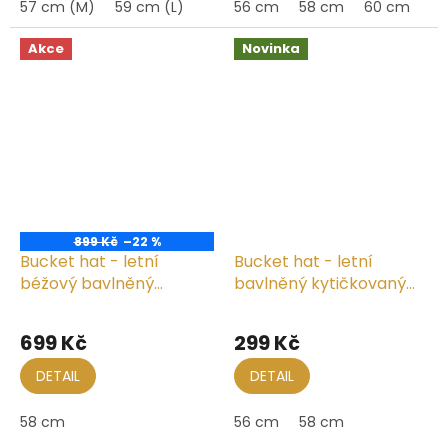
57 cm (M)
59 cm (L)
56 cm
58 cm
60 cm
Akce
Novinka
899 Kč
–22 %
Bucket hat - letní
Bucket hat - letní
béžový bavlněný
bavlněný kytičkovaný
klobouk - Fiebig 1903
klobouk - Fiebig 1903
699 Kč
299 Kč
DETAIL
DETAIL
58 cm
56 cm
58 cm