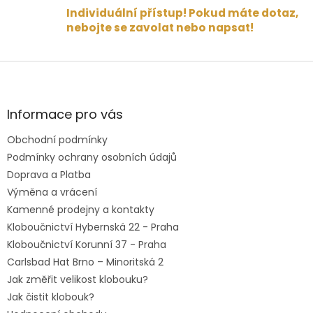
Individuální přístup! Pokud máte dotaz,
nebojte se zavolat nebo napsat!
Z
á
p
a
Informace pro vás
t
Obchodní podmínky
í
Podmínky ochrany osobních údajů
Doprava a Platba
Výměna a vrácení
Kamenné prodejny a kontakty
Kloboučnictví Hybernská 22 - Praha
Kloboučnictví Korunní 37 - Praha
Carlsbad Hat Brno – Minoritská 2
Jak změřit velikost klobouku?
Jak čistit klobouk?