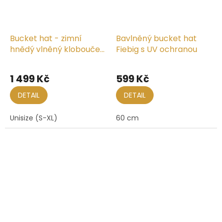
Bucket hat - zimní
Bavlněný bucket hat
hnědý vlněný klobouček
Fiebig s UV ochranou
- Seeberger
Průměrné
Průměrné
hodnocení
hodnocení
1 499 Kč
599 Kč
produktu
produktu
je
je
DETAIL
DETAIL
5,0
5,0
z
z
Unisize (S-XL)
60 cm
5
5
hvězdiček.
hvězdiček.