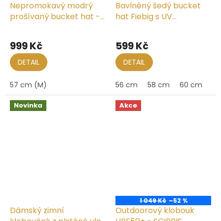
Nepromokavý modrý
Bavlněný šedý bucket
prošívaný bucket hat -
hat Fiebig s UV
podzimní voděodolný
ochranou
klobouk - Fiebig 1903
999 Kč
599 Kč
DETAIL
DETAIL
57 cm (M)
56 cm
58 cm
60 cm
Novinka
Akce
1 049 Kč
–52 %
Dámský zimní
Outdoorový klobouk