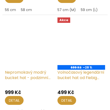
56 cm
58 cm
57 cm (M)
59 cm (L)
Akce
699 Kč
–28 %
Nepromokavý modrý
Volnočasový legendární
bucket hat - podzimní
bucket hat od Fiebig
voděodolný klobouk -
1903 - olivový - sepraná
Fiebig 1903
bavlna
999 Kč
499 Kč
DETAIL
DETAIL