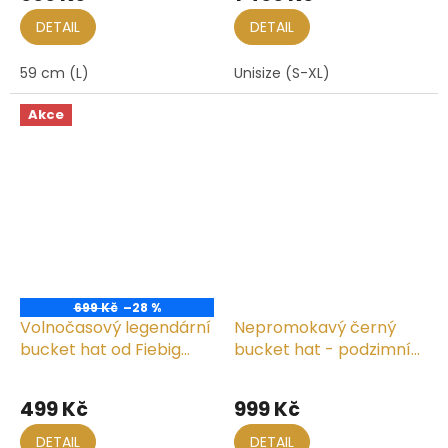
produktu
je
DETAIL
DETAIL
5,0
z
59 cm (L)
Unisize (S-XL)
5
hvězdiček.
Akce
699 Kč
–28 %
Volnočasový legendární
Nepromokavý černý
bucket hat od Fiebig
bucket hat - podzimní
1903 - hnědobéžový -
voděodolný klobouk -
sepraná bavlna
Fiebig 1903
499 Kč
999 Kč
DETAIL
DETAIL