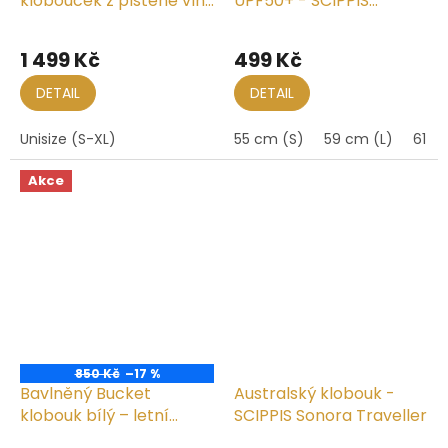
klobouček z plstěné vlny
UPF50+ - SCIPPIS
– černý | Seeberger
FORREST
Průměrné
hodnocení
1 499 Kč
499 Kč
produktu
je
DETAIL
DETAIL
5,0
z
Unisize (S-XL)
55 cm (S)
59 cm (L)
61 c
5
hvězdiček.
Akce
850 Kč
–17 %
Bavlněný Bucket
Australský klobouk -
klobouk bílý – letní
SCIPPIS Sonora Traveller
klobouk s UV ochranou
Průměrné