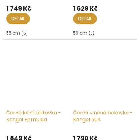
1 749 Kč
1 629 Kč
DETAIL
DETAIL
55 cm (S)
59 cm (L)
Černá letní kšiltovka -
Černá vlněná bekovka -
Kangol Bermuda
Kangol 504
1 849 Kč
1 790 Kč