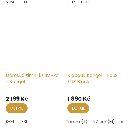
S-M
L-XL
S-M
L-XL
Dámská zimní kšiltovka
Klobouk Kangol - Faux
- Kangol
FUR Black
2 199 Kč
1 890 Kč
DETAIL
DETAIL
S-M
L-XL
55 cm (S)
57 cm (M)
59 