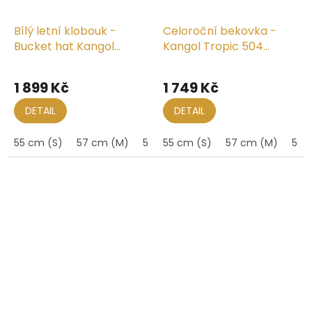
Bílý letní klobouk -
Celoroční bekovka -
Bucket hat Kangol
Kangol Tropic 504
Bermuda White
Ventair
1 899 Kč
1 749 Kč
DETAIL
DETAIL
55 cm (S)
57 cm (M)
59 cm (L)
55 cm (S)
57 cm (M)
59 