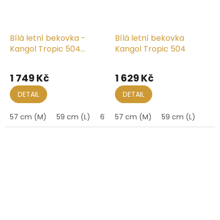
Bílá letní bekovka -
Bílá letní bekovka
Kangol Tropic 504
Kangol Tropic 504
Ventair
1 749 Kč
1 629 Kč
DETAIL
DETAIL
57 cm (M)
59 cm (L)
61 cm (XL)
57 cm (M)
59 cm (L)