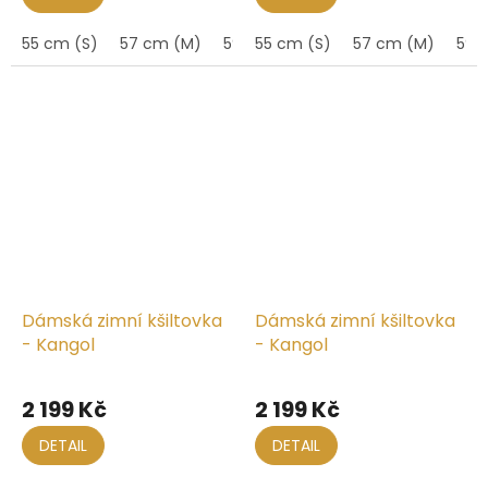
55 cm (S)
57 cm (M)
59 cm (L)
55 cm (S)
61 cm (XL)
57 cm (M)
59 
Dámská zimní kšiltovka
Dámská zimní kšiltovka
- Kangol
- Kangol
2 199 Kč
2 199 Kč
DETAIL
DETAIL