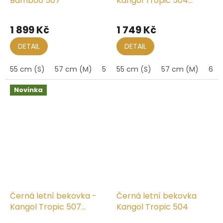
Bamboo 507
Kangol Tropic 504
Ventair
Průměrné
hodnocení
1 899 Kč
1 749 Kč
produktu
je
DETAIL
DETAIL
5,0
z
55 cm (S)
57 cm (M)
59 cm (L)
55 cm (S)
61 cm (XL)
57 cm (M)
61 
5
hvězdiček.
Novinka
Černá letní bekovka -
Černá letní bekovka
Kangol Tropic 507
Kangol Tropic 504
Ventair