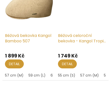
Béžová bekovka Kangol
Béžová celoroční
Bamboo 507
bekovka - Kangol Tropic
504 Ventair
1 899 Kč
1 749 Kč
DETAIL
DETAIL
57 cm (M)
59 cm (L)
61 cm (XL)
55 cm (S)
57 cm (M)
59 