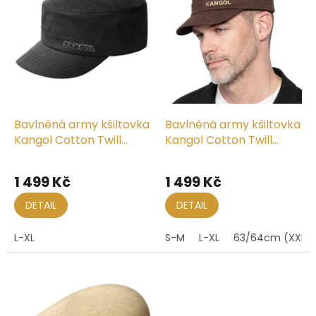
k
i
t
s
ů
p
r
o
d
u
k
Bavlněná army kšiltovka
Bavlněná army kšiltovka
t
Kangol Cotton Twill
Kangol Cotton Twill
ů
černá
hnědá
1 499 Kč
1 499 Kč
DETAIL
DETAIL
L-XL
S-M
L-XL
63/64cm (XXL)