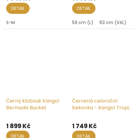
DETAIL
DETAIL
S-M
59 cm (L)
63 cm (XXL)
Černý klobouk Kangol
Červená celoroční
Bermuda Bucket
bekovka - Kangol Tropic
504 Ventair
1 899 Kč
1 749 Kč
DETAIL
DETAIL