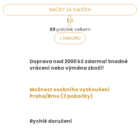
NAČÍST 24 DALŠÍCH
S
1
3
t
O
r
59
položek celkem
v
á
l
NAHORU
n
á
k
o
d
v
a
á
Doprava nad 2000 kč zdarma! Snadné
c
n
í
vrácení nebo výměna zboží!
í
p
r
v
Možnost osobního vyzkoušení
k
Praha/Brno (3 pobočky)
y
v
ý
p
i
Rychlé doručení
s
u