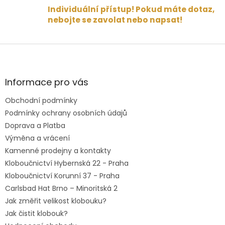
Individuální přístup! Pokud máte dotaz,
nebojte se zavolat nebo napsat!
Z
á
p
a
Informace pro vás
t
Obchodní podmínky
í
Podmínky ochrany osobních údajů
Doprava a Platba
Výměna a vrácení
Kamenné prodejny a kontakty
Kloboučnictví Hybernská 22 - Praha
Kloboučnictví Korunní 37 - Praha
Carlsbad Hat Brno – Minoritská 2
Jak změřit velikost klobouku?
Jak čistit klobouk?