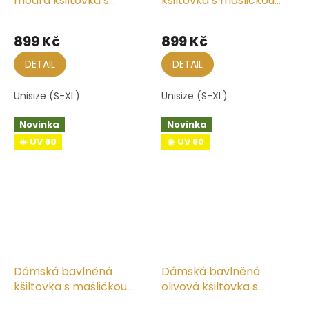
modrá kšiltovka s
kšiltovka s mašličkou
mašličkou vzadu
vzadu
899 Kč
899 Kč
DETAIL
DETAIL
Unisize (S-XL)
Unisize (S-XL)
Novinka
Novinka
☀️ UV 80
☀️ UV 80
Dámská bavlněná
Dámská bavlněná
kšiltovka s mašličkou
olivová kšiltovka s
vzadu
mašličkou vzadu