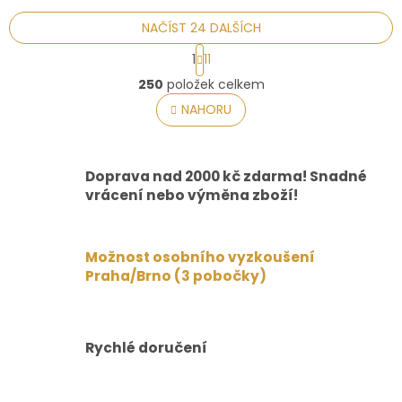
NAČÍST 24 DALŠÍCH
S
1
11
t
O
r
250
položek celkem
v
á
l
NAHORU
n
á
k
o
d
v
a
á
Doprava nad 2000 kč zdarma! Snadné
c
n
í
vrácení nebo výměna zboží!
í
p
r
v
Možnost osobního vyzkoušení
k
Praha/Brno (3 pobočky)
y
v
ý
p
i
Rychlé doručení
s
u