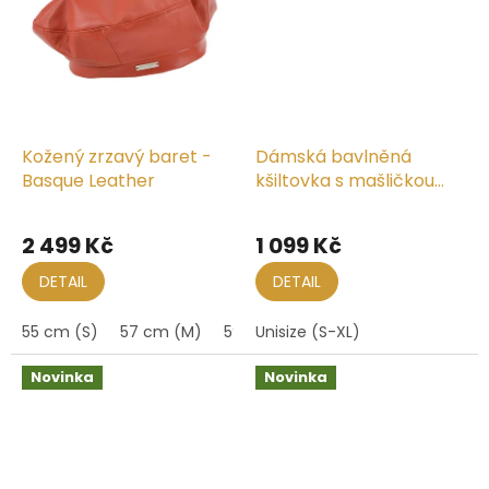
Kožený zrzavý baret -
Dámská bavlněná
Basque Leather
kšiltovka s mašličkou
vzadu
2 499 Kč
1 099 Kč
DETAIL
DETAIL
55 cm (S)
57 cm (M)
59 cm (L)
Unisize (S-XL)
Novinka
Novinka