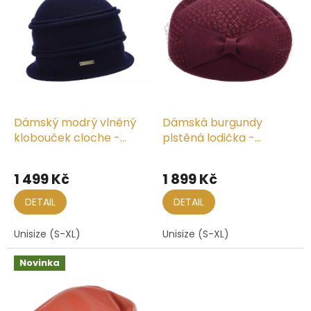
k
i
t
s
ů
p
r
o
d
u
k
Dámský modrý vlněný
Dámská burgundy
t
klobouček cloche -
plstěná lodička -
ů
Seeberger
bekovka - Seeberger
1 499 Kč
1 899 Kč
DETAIL
DETAIL
Unisize (S-XL)
Unisize (S-XL)
Novinka