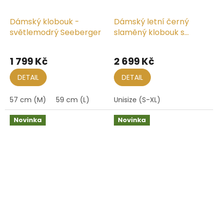
Dámský klobouk -
Dámský letní černý
světlemodrý Seeberger
slaměný klobouk s
menší krempou
Seeberger - Crochet
1 799 Kč
2 699 Kč
DETAIL
DETAIL
57 cm (M)
59 cm (L)
Unisize (S-XL)
Novinka
Novinka