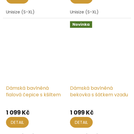
Unisize (S-XL)
Unisize (S-XL)
Novinka
Dámská bavlněná
Dámská bavlněná
fialová čepice s kšiltem
bekovka s šátkem vzadu
1 099 Kč
1 099 Kč
DETAIL
DETAIL