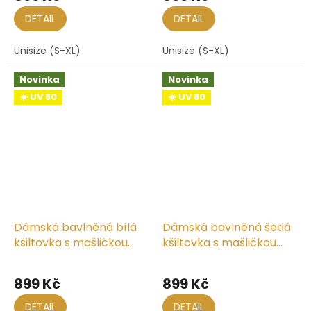
DETAIL
DETAIL
Unisize (S-XL)
Unisize (S-XL)
Novinka
Novinka
☀️ UV 80
☀️ UV 80
Dámská bavlněná bílá
Dámská bavlněná šedá
kšiltovka s mašličkou
kšiltovka s mašličkou
vzadu
vzadu
899 Kč
899 Kč
DETAIL
DETAIL