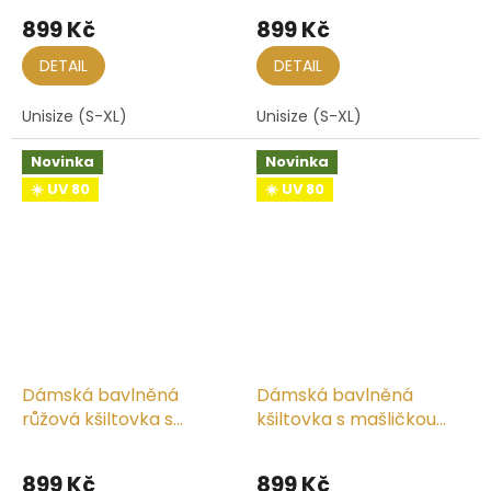
899 Kč
899 Kč
DETAIL
DETAIL
Unisize (S-XL)
Unisize (S-XL)
Novinka
Novinka
☀️ UV 80
☀️ UV 80
Dámská bavlněná
Dámská bavlněná
růžová kšiltovka s
kšiltovka s mašličkou
mašličkou vzadu
vzadu
899 Kč
899 Kč