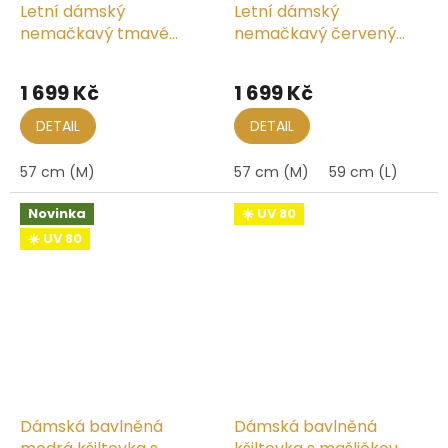
Letní dámský
Letní dámský
nemačkavý tmavé
nemačkavý červený
modrý klobouk s
klobouk s mašličkou -
mašličkou - UV faktor
UV faktor 80
1 699 Kč
1 699 Kč
80
DETAIL
DETAIL
57 cm (M)
57 cm (M)
59 cm (L)
Novinka
☀️ UV 80
☀️ UV 80
Dámská bavlněná
Dámská bavlněná