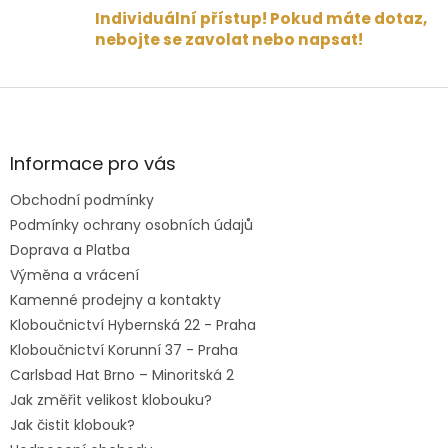
Individuální přístup! Pokud máte dotaz,
nebojte se zavolat nebo napsat!
Z
á
p
a
Informace pro vás
t
Obchodní podmínky
í
Podmínky ochrany osobních údajů
Doprava a Platba
Výměna a vrácení
Kamenné prodejny a kontakty
Kloboučnictví Hybernská 22 - Praha
Kloboučnictví Korunní 37 - Praha
Carlsbad Hat Brno – Minoritská 2
Jak změřit velikost klobouku?
Jak čistit klobouk?