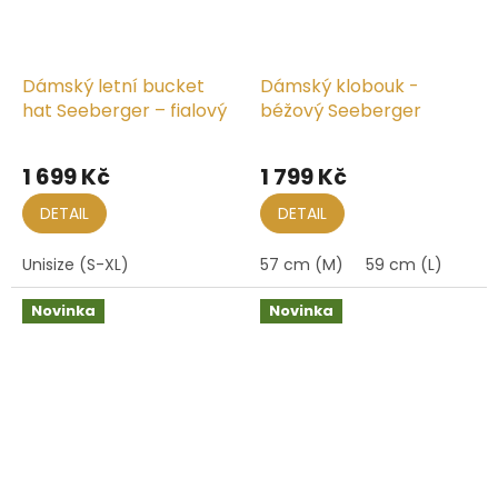
Dámský letní bucket
Dámský klobouk -
hat Seeberger – fialový
béžový Seeberger
1 699 Kč
1 799 Kč
DETAIL
DETAIL
Unisize (S-XL)
57 cm (M)
59 cm (L)
Novinka
Novinka