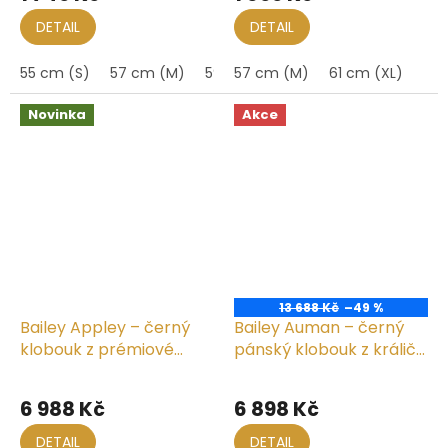
produktu
je
DETAIL
DETAIL
5,0
z
55 cm (S)
57 cm (M)
59 cm (L)
57 cm (M)
61 cm (XL)
61 cm (XL)
5
hvězdiček.
Novinka
Akce
13 688 Kč
–49 %
Bailey Appley – černý
Bailey Auman – černý
klobouk z prémiové
pánský klobouk z králičí
velurové plsti
a bobří srsti
6 988 Kč
6 898 Kč
DETAIL
DETAIL