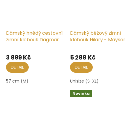
Dámský hnědý cestovní
Dámský béžový zimní
zimní klobouk Dagmar -
klobouk Hilary - Mayser
Mayser
Limitovaná kolekce
3 899 Kč
5 288 Kč
DETAIL
DETAIL
57 cm (M)
Unisize (S-XL)
Novinka