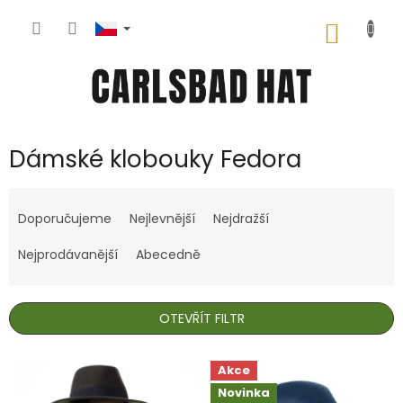
Přejít
na
NÁKUP
obsah
KOŠÍK
Dámské klobouky Fedora
Ř
a
Doporučujeme
Nejlevnější
Nejdražší
z
e
Nejprodávanější
Abecedně
n
í
p
OTEVŘÍT FILTR
r
o
V
Akce
d
ý
u
Novinka
p