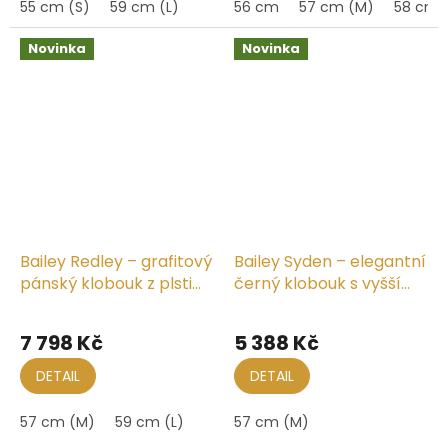
55 cm (S)
59 cm (L)
56 cm
57 cm (M)
58 cm
Novinka
Novinka
Bailey Redley – grafitový
Bailey Syden – elegantní
pánský klobouk z plsti
černý klobouk s vyšší
Superfine Velour
korunou
7 798 Kč
5 388 Kč
DETAIL
DETAIL
57 cm (M)
59 cm (L)
57 cm (M)