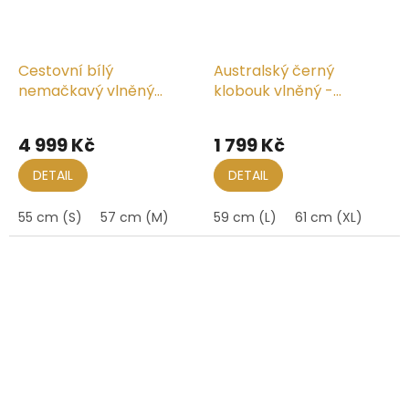
Cestovní bílý
Australský černý
nemačkavý vlněný
klobouk vlněný -
klobouk - Curtis LiteFelt®
SMOKEY
4 999 Kč
1 799 Kč
DETAIL
DETAIL
55 cm (S)
57 cm (M)
59 cm (L)
61 cm (XL)