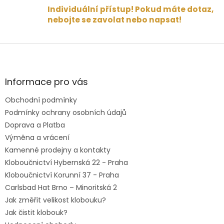
Individuální přístup! Pokud máte dotaz,
nebojte se zavolat nebo napsat!
Z
á
p
a
Informace pro vás
t
Obchodní podmínky
í
Podmínky ochrany osobních údajů
Doprava a Platba
Výměna a vrácení
Kamenné prodejny a kontakty
Kloboučnictví Hybernská 22 - Praha
Kloboučnictví Korunní 37 - Praha
Carlsbad Hat Brno – Minoritská 2
Jak změřit velikost klobouku?
Jak čistit klobouk?