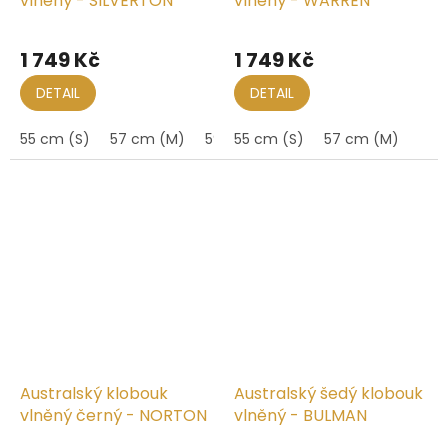
vlněný - SILVERTON
vlněný - WARREN
1 749 Kč
1 749 Kč
DETAIL
DETAIL
55 cm (S)
57 cm (M)
59 cm (L)
55 cm (S)
57 cm (M)
Australský klobouk
Australský šedý klobouk
vlněný černý - NORTON
vlněný - BULMAN