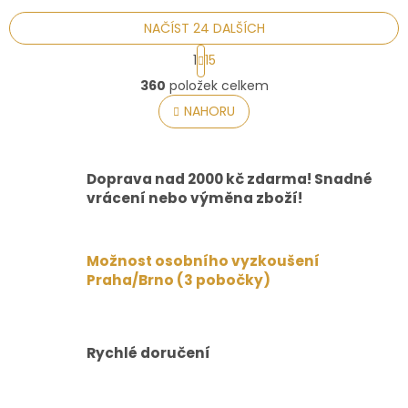
NAČÍST 24 DALŠÍCH
S
1
15
t
O
r
360
položek celkem
v
á
l
NAHORU
n
á
k
o
d
v
a
á
Doprava nad 2000 kč zdarma! Snadné
c
n
í
vrácení nebo výměna zboží!
í
p
r
v
Možnost osobního vyzkoušení
k
Praha/Brno (3 pobočky)
y
v
ý
p
i
Rychlé doručení
s
u