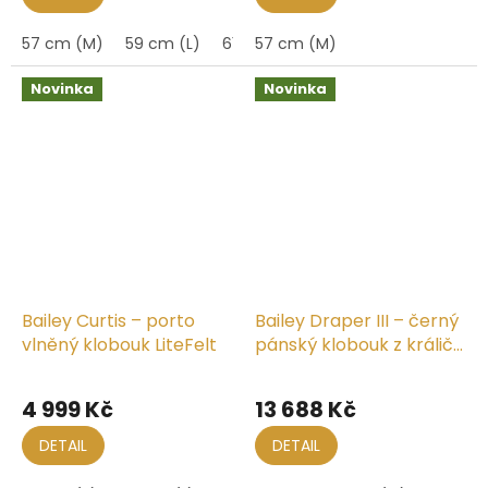
57 cm (M)
59 cm (L)
61 cm (XL)
57 cm (M)
Novinka
Novinka
Bailey Curtis – porto
Bailey Draper III – černý
vlněný klobouk LiteFelt
pánský klobouk z králičí
a bobří srsti
4 999 Kč
13 688 Kč
DETAIL
DETAIL