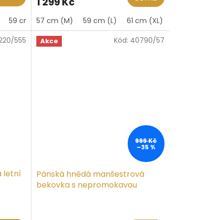
1 299 Kč
je
5,0
59 cm (L)
57 cm (M)
60 cm
59 cm (L)
61 cm (XL)
61 cm (XL)
62 cm
62 cm
z
5
220/555
Kód:
40790/57
hvězdiček.
Akce
999 Kč
–35 %
letní
Pánská hnědá manšestrová
bekovka s nepromokavou
podšívkou
Průměrné
hodnocení