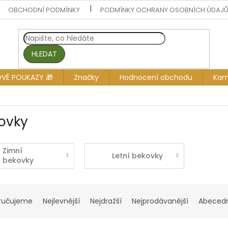
OBCHODNÍ PODMÍNKY
PODMÍNKY OCHRANY OSOBNÍCH ÚDAJ
HLEDAT
OVÉ POUKAZY 🎁
Značky
Hodnocení obchodu
Kam
ovky
Zimní
Letní bekovky
bekovky
ručujeme
Nejlevnější
Nejdražší
Nejprodávanější
Abeced