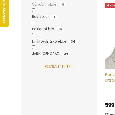
V
n
n
Vánoční akce!
0
Akc
ý
í
e
p
p
l
Bestseller
6
i
r
s
o
Poslední kus
16
p
d
r
u
o
Limitovaná kolekce
k
34
d
t
u
ů
JARNÍ CENOPÁD
24
k
t
ROZBALIT FILTR
ů
Páns
ultra
Prům
hodn
produ
599
je
4,9
55 cm