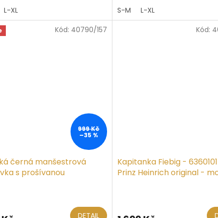
4,8
L-XL
S-M
L-XL
z
5
Kód:
40790/157
Kód:
4
iček.
hvězdiček.
e
999 Kč
–35 %
ká černá manšestrová
Kapitanka Fiebig - 6360101
vka s prošívanou
Prinz Heinrich original - m
omokavou podšívkou
ěrné
Průměrné
ocení
hodnocení
ktu
produktu
DETAIL