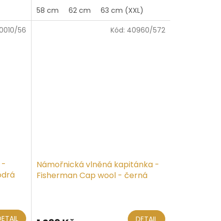
5,0
58 cm
62 cm
63 cm (XXL)
z
5
0010/56
Kód:
40960/572
hvězdiček.
 -
Námořnická vlněná kapitánka -
odrá
Fisherman Cap wool - černá
Průměrné
hodnocení
produktu
DETAIL
DETAIL