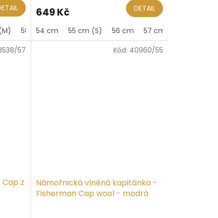
produktu
DETAIL
DETAIL
649 Kč
je
5,0
(M)
58 cm
54 cm
60 cm
55 cm (S)
56 cm
57 cm (M)
58 cm
z
5
3538/57
Kód:
40960/55
hvězdiček.
n Cap z
Námořnická vlněná kapitánka -
Fisherman Cap wool - modrá
Průměrné