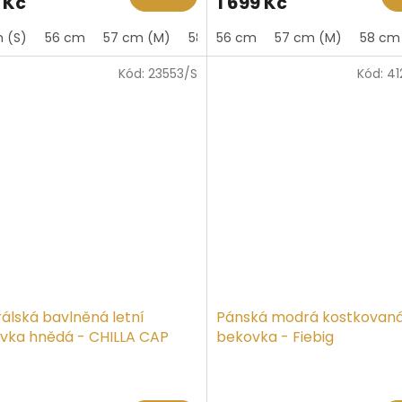
 Kč
1 699 Kč
je
4,8
 (S)
56 cm
57 cm (M)
58 cm
56 cm
60 cm
57 cm (M)
58 cm
z
5
Kód:
23553/S
Kód:
41
iček.
hvězdiček.
rálská bavlněná letní
Pánská modrá kostkovaná 
vka hnědá - CHILLA CAP
bekovka - Fiebig
ěrné
Průměrné
ocení
hodnocení