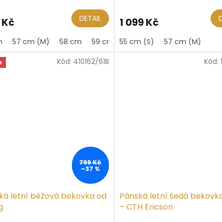
ocení
ktu
DETAIL
 Kč
1 099 Kč
m
57 cm (M)
58 cm
59 cm (L)
55 cm (S)
60 cm
57 cm (M)
61 cm (XL)
Kód:
410162/61B
Kód:
iček.
e
799 Kč
–37 %
ká letní béžová bekovka od
Pánská letní šedá bekovka
g
– CTH Ericson