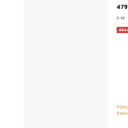
produ
479
je
4,5
S-M
z
5
hvězd
Akc
Páns
beko
podš
Prům