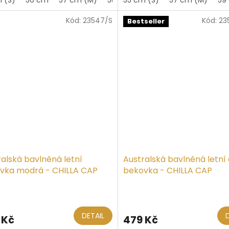
z
5
Kód:
23547/S
Kód:
23
iček.
hvězdiček.
Bestseller
ralská bavlněná letní
Australská bavlněná letní
vka modrá - CHILLA CAP
bekovka - CHILLA CAP
ěrné
Průměrné
ocení
hodnocení
ktu
produktu
DETAIL
 Kč
479 Kč
je