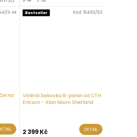
z
5
541/S-M
Kód:
15492/63
hvězdiček.
Bestseller
 černa
Vlněná bekovka 8-panel od CTH
Ericson - Alan Moon Shetland
Graphite - Peaky Blinders
Průměrné
hodnocení
produktu
DETAIL
DETAIL
2 399 Kč
je