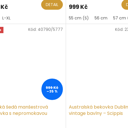
ktu
produktu
DETAIL
 Kč
999 Kč
je
5,0
L-XL
55 cm (S)
56 cm
57 cm 
z
5
Kód:
40790/5777
Kód:
2
iček.
hvězdiček.
e
999 Kč
–35 %
ká šedá manšestrová
Australská bekovka Dubli
vka s nepromokavou
vintage bavlny – Scippis
ívkou
ěrné