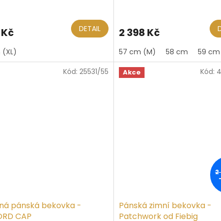
ěrné
Průměrné
ocení
hodnocení
ktu
produktu
DETAIL
 Kč
2 398 Kč
je
5,0
 (XL)
57 cm (M)
58 cm
59 cm 
z
5
Kód:
25531/55
Kód:
4
iček.
hvězdiček.
Akce
2
ná pánská bekovka -
Pánská zimní bekovka -
ORD CAP
Patchwork od Fiebig