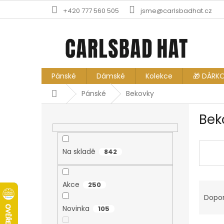
Přejít
+420 777 560 505
jsme@carlsbadhat.cz
na
obsah
Pánské
Dámské
Kolekce
🎁 DÁRK
Domů
Pánské
Bekovky
P
Bek
o
s
t
r
Na skladě
842
a
n
Ř
n
Akce
250
a
í
Dopo
z
p
Novinka
105
e
a