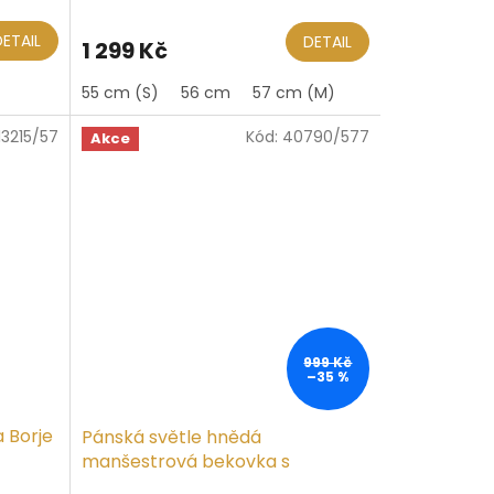
hodnocení
produktu
DETAIL
DETAIL
1 299 Kč
je
5,0
55 cm (S)
56 cm
57 cm (M)
z
5
13215/57
Kód:
40790/577
hvězdiček.
Akce
999 Kč
–35 %
 Borje
Pánská světle hnědá
manšestrová bekovka s
nepromokavou podšívkou